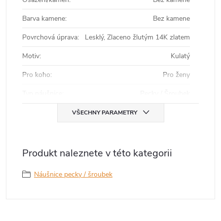
Barva kamene
:
Bez kamene
Povrchová úprava
:
Lesklý, Zlaceno žlutým 14K zlatem
Motiv
:
Kulatý
Pro koho
:
Pro ženy
Typ náušnice
:
Pecky / Šroubek
VŠECHNY PARAMETRY
Produkt naleznete v této kategorii
Náušnice pecky / šroubek