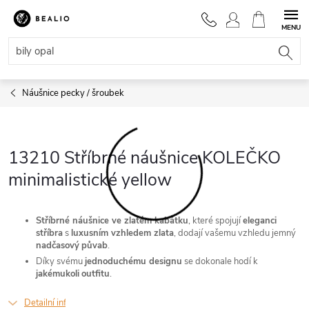
Přejít
na
NÁKUPNÍ
obsah
KOŠÍK
Náušnice pecky / šroubek
13210 Stříbrné náušnice KOLEČKO
minimalistické yellow
Stříbrné náušnice ve zlatém kabátku
, které spojují
eleganci
stříbra
s
luxusním vzhledem zlata
, dodají vašemu vzhledu jemný
nadčasový
půvab
.
Díky svému
jednoduchému designu
se dokonale hodí k
jakémukoli
outfitu
.
Detailní informace