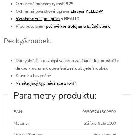
Označené
puncem ryzosti 925
Ochranná
povrchová úprava
zlacení YELLOW
Vyrobené
ve spolupráci
s BEALIO
Před odesláním
pečlivě kontrolujeme každý šperk
Pecky/šroubek:
Důmyslnější a pevnější varianta zapínání, dřík prostrčíte
dírkou v uchu a k upevnění zašroubujete šroubek.
Krásné a bezpečné.
Váháte, jaký typ náušnice zvolit?
Parametry produktu:
EAN
:
08595741309892
Materiál
:
Stříbro 925/1000
Osazení/kámen
:
Bez kamene