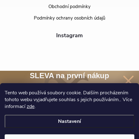
Obchodní podmínky
Podmínky ochrany osobních údajů
Instagram
SLEVA na první nákup
Přihlaste se k našim novinkám
a
sleva 10 %
na nákup* je Vaše.
Tento web používá soubory cookie. Dalším procházením
tohoto webu vyjadřujete souhlas s jejich používáním.. Více
Sledovat na Instagramu
informací
zde
.
Chci novinky a slevu
Nastavení
*Při nákupu nad 1500 Kč.
Ochrana osobních údajů