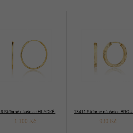
13426 Stříbrné náušnice HLADKÉ KRUHY 30 mm yellow
1 100 Kč
930 Kč