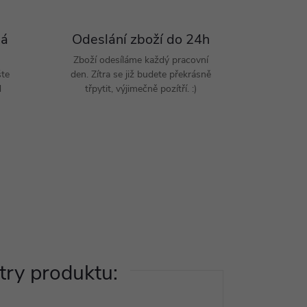
Pá
Odeslání zboží do 24h
Zboží odesíláme každý pracovní
šte
den. Zítra se již budete překrásně
d
třpytit, výjimečně pozítří. :)
ry produktu: