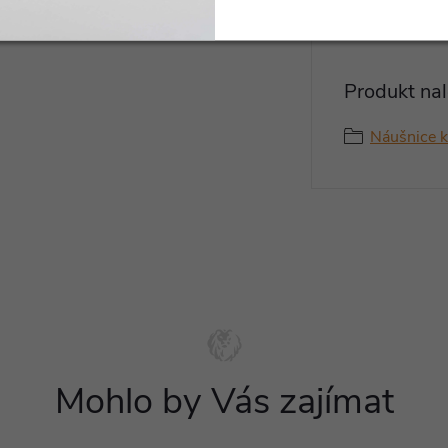
Produkt nal
Náušnice 
Mohlo by Vás zajímat