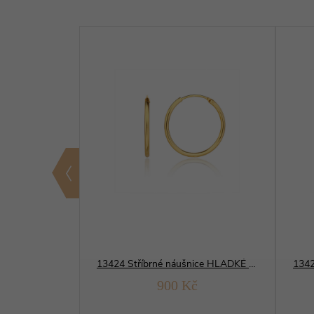
13609 Stříbrné náušnice KRUHY 25 mm zlacené
13424 Stříbrné náušnice HLADKÉ KRUHY 20 mm yellow
Kč
900 Kč