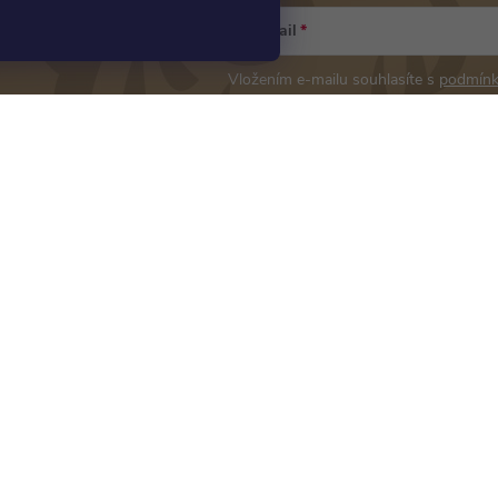
E-mail
Vložením e-mailu souhlasíte s
podmínk
Instagram
še zákazníky
ravy
ě zjistit velikost prstenu?
e a výměna šperků
Sledovat na Instagra