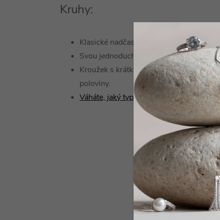
Kruhy:
Klasické nadčasové kruhy, které vám sluší
Svou jednoduchostí se hodí ke každému 
Kroužek s krátkým drátkem zasunete či 
poloviny.
Váháte, jaký typ náušnice zvolit?