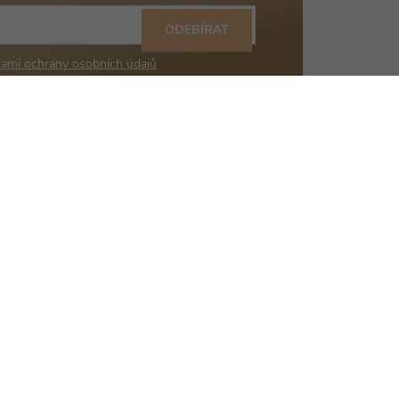
ODEBÍRAT
ami ochrany osobních údajů
+420 777 036 707
info
@
bealio.cz
mu