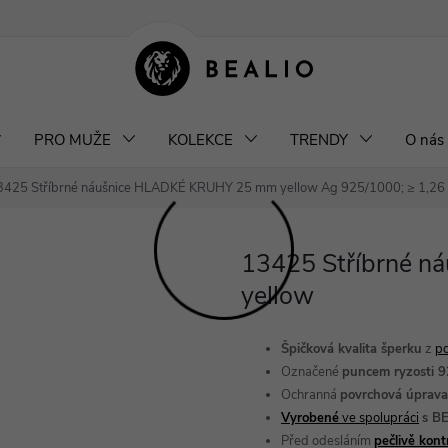
klamace a výměna šperků
Odstoupení od smlouvy
Obchodní podm
PRO MUŽE
KOLEKCE
TRENDY
O nás
3425 Stříbrné náušnice HLADKÉ KRUHY 25 mm yellow
Ag 925/1000; ≥ 1,26
13425 Stříbrné 
yellow
Špičková kvalita šperku
z
po
Označené
puncem ryzosti 
Ochranná
povrchová úprav
Vyrobené
ve spolupráci
s B
Před odesláním
pečlivě kon