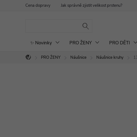
Přejít
Cena dopravy
Jak správně zjistit velikost prstenu?
Re
na
obsah
✨ Novinky
PRO ŽENY
PRO DĚTI
PRO ŽENY
Náušnice
Náušnice kruhy
1
Domů