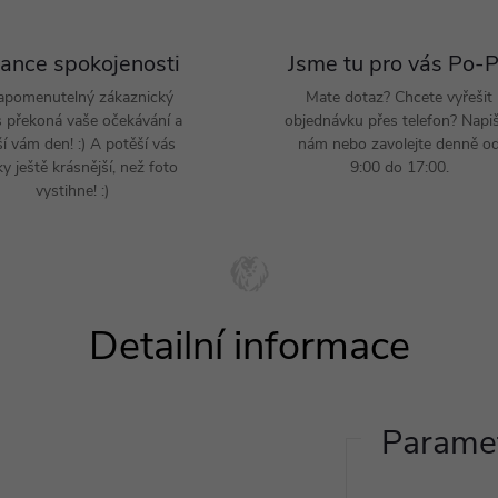
ance spokojenosti
Jsme tu pro vás Po-
apomenutelný zákaznický
Mate dotaz? Chcete vyřešit
s překoná vaše očekávání a
objednávku přes telefon? Napi
ší vám den! :) A potěší vás
nám nebo zavolejte denně o
y ještě krásnější, než foto
9:00 do 17:00.
vystihne! :)
Paramet