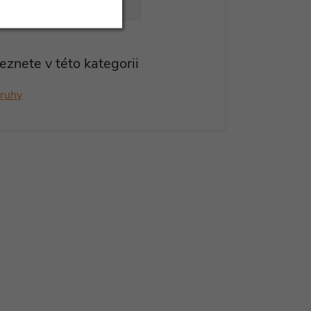
VŠECHNY PARAMETRY
eznete v této kategorii
kruhy