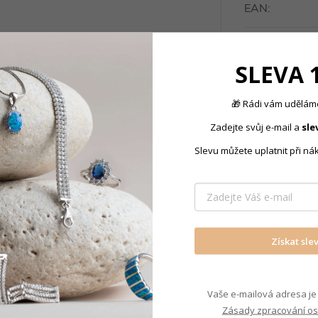
EAN
:
Materiál
:
 při každé příležitosti
SLEVA 
outfitu
Osazení/káme
zaklapnete do jeho druhé
🎁 Rádi vám uděláme
Barva kamene
:
Zadejte svůj e-mail a
sle
Slevu můžete uplatnit při ná
Povrchová
úprava
:
Motiv
:
Získat sle
Pro koho
:
Typ náušnice
:
Vaše e-mailová adresa je 
Zásady zpracování os