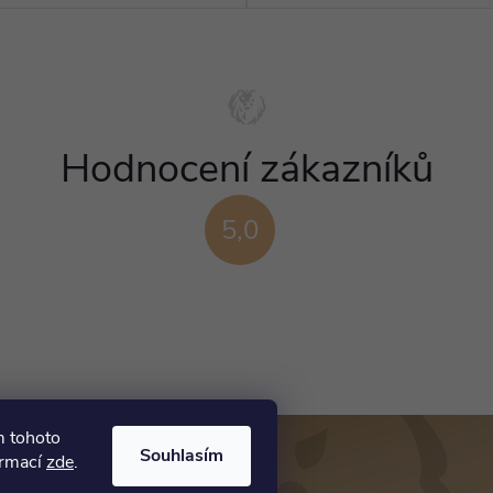
Hodnocení zákazníků
5,0
m tohoto
Souhlasím
ormací
zde
.