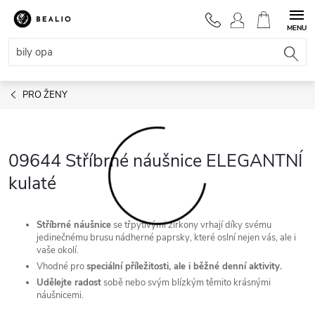
Přejít
na
NÁKUPNÍ
obsah
KOŠÍK
PRO ŽENY
09644 Stříbrné náušnice ELEGANTNÍ
kulaté
Stříbrné náušnice
se třpytivými zirkony vrhají díky svému
jedinečnému brusu nádherné paprsky, které oslní nejen vás, ale i
vaše okolí.
Vhodné pro
speciální příležitosti, ale i běžné denní aktivity.
Udělejte radost
sobě nebo svým blízkým těmito krásnými
náušnicemi.