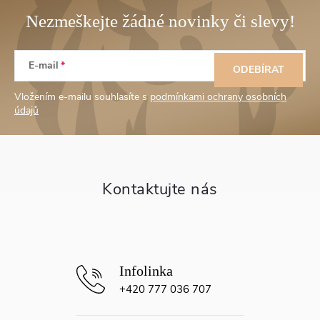
Z
E-mail
á
ODEBÍRAT
Vložením e-mailu souhlasíte s
podmínkami ochrany osobních
p
údajů
a
t
í
+420 777 036 707