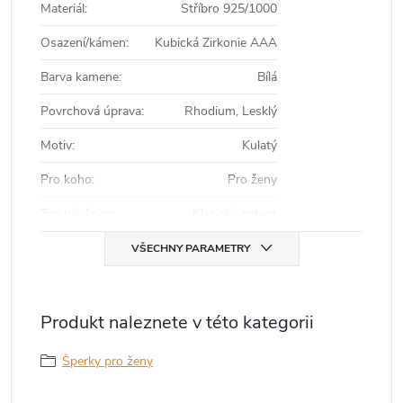
Materiál
:
Stříbro 925/1000
Osazení/kámen
:
Kubická Zirkonie AAA
Barva kamene
:
Bílá
Povrchová úprava
:
Rhodium, Lesklý
Motiv
:
Kulatý
Pro koho
:
Pro ženy
Typ náušnice
:
Klasický patent
VŠECHNY PARAMETRY
Produkt naleznete v této kategorii
Šperky pro ženy