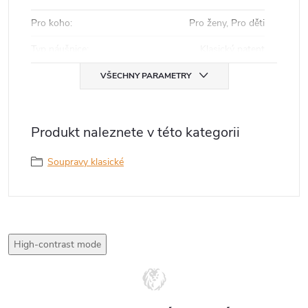
Pro koho
:
Pro ženy, Pro děti
Typ náušnice
:
Klasický patent
VŠECHNY PARAMETRY
Produkt naleznete v této kategorii
Soupravy klasické
High-contrast mode