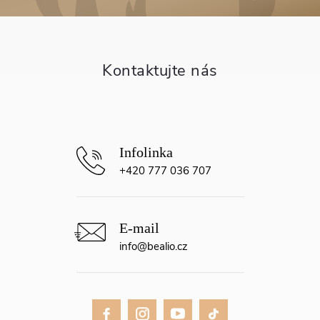
a
t
í
+420 777 036 707
info
@
bealio.cz