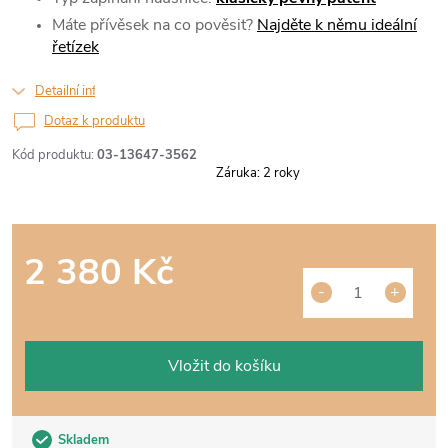
Máte přívěsek na co pověsit?
Najděte k němu ideální
řetízek
Detailní informace
Dotaz k produktu
Kód produktu:
03-13647-3562
Záruka
:
2 roky
2 380 Kč
Měrná
cena:
Vložit do košíku
Skladem