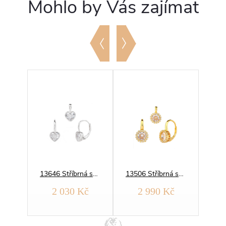
Mohlo by Vás zajímat
13864 Stříbrná souprava TROJLÍSTEK
13646 Stříbrná souprava SRDCE
13506 Stříbrná souprava KULATÁ zlacená
č
2 030 Kč
2 990 Kč