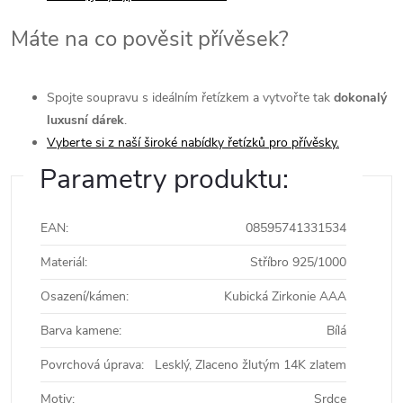
Máte na co pověsit přívěsek?
Spojte soupravu s ideálním řetízkem a vytvořte tak
dokonalý
luxusní dárek
.
Vyberte si z naší široké nabídky řetízků pro přívěsky.
Parametry produktu:
EAN
:
08595741331534
Materiál
:
Stříbro 925/1000
Osazení/kámen
:
Kubická Zirkonie AAA
Barva kamene
:
Bílá
Povrchová úprava
:
Lesklý, Zlaceno žlutým 14K zlatem
Motiv
:
Srdce