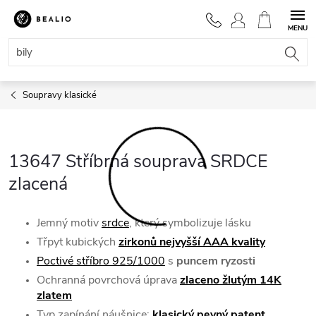
Přejít
na
NÁKUPNÍ
obsah
KOŠÍK
Soupravy klasické
13647 Stříbrná souprava SRDCE
zlacená
Jemný motiv
srdce
, který symbolizuje lásku
Třpyt kubických
zirkonů nejvyšší AAA kvality
Poctivé stříbro 925/1000
s
puncem ryzosti
Ochranná povrchová úprava
zlaceno žlutým 14K
zlatem
Typ zapínání náušnice:
klasický pevný patent