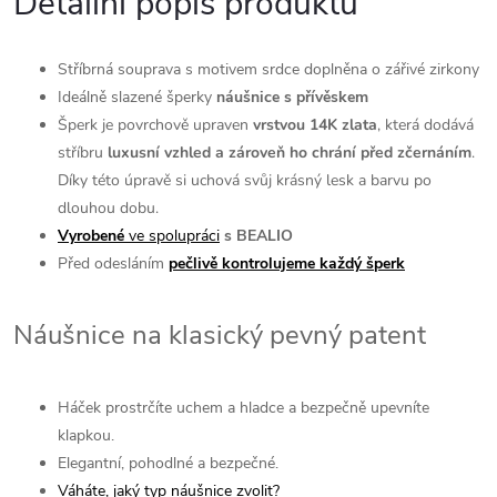
Detailní popis produktu
Stříbrná souprava s motivem srdce doplněna o zářivé zirkony
Ideálně slazené šperky
náušnice s přívěskem
Šperk je povrchově upraven
vrstvou 14K zlata
, která dodává
stříbru
luxusní vzhled a zároveň ho chrání před zčernáním
.
Díky této úpravě si uchová svůj krásný lesk a barvu po
dlouhou dobu.
Vyrobené
ve spolupráci
s BEALIO
Před odesláním
pečlivě kontrolujeme každý šperk
Náušnice na klasický pevný patent
Háček prostrčíte uchem a hladce a bezpečně upevníte
klapkou.
Elegantní, pohodlné a bezpečné.
Váháte, jaký typ náušnice zvolit?