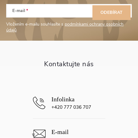
Z
E-mail
á
ODEBÍRAT
Vložením e-mailu souhlasíte s
podmínkami ochrany osobních
p
údajů
a
t
í
+420 777 036 707