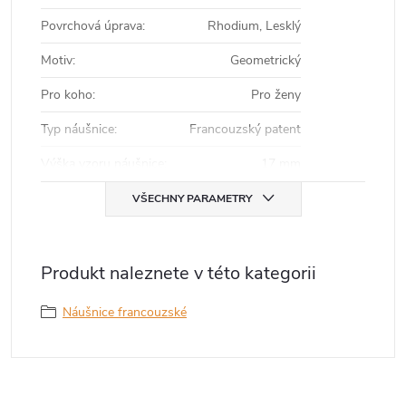
Povrchová úprava
:
Rhodium, Lesklý
Motiv
:
Geometrický
Pro koho
:
Pro ženy
Typ náušnice
:
Francouzský patent
Výška vzoru náušnice
:
17 mm
VŠECHNY PARAMETRY
Produkt naleznete v této kategorii
Náušnice francouzské