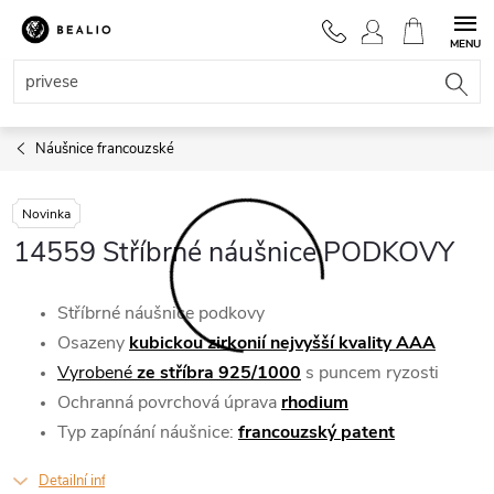
Přejít
na
NÁKUPNÍ
obsah
KOŠÍK
Náušnice francouzské
Novinka
14559 Stříbrné náušnice PODKOVY
Stříbrné náušnice podkovy
Osazeny
kubickou zirkonií nejvyšší kvality AAA
Vyrobené
ze stříbra 925/1000
s puncem ryzosti
Ochranná povrchová úprava
rhodium
Typ zapínání náušnice:
francouzský
patent
Detailní informace