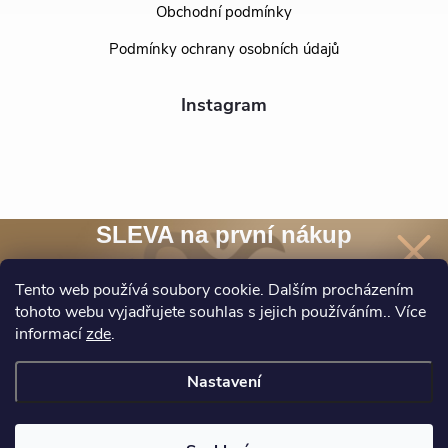
Obchodní podmínky
Podmínky ochrany osobních údajů
Instagram
SLEVA na první nákup
Přihlaste se k našim novinkám
a
sleva 10 %
na nákup* je Vaše.
Tento web používá soubory cookie. Dalším procházením
tohoto webu vyjadřujete souhlas s jejich používáním.. Více
Sledovat na Instagramu
informací
zde
.
Chci novinky a slevu
Nastavení
*Při nákupu nad 1500 Kč.
Ochrana osobních údajů
Copyright 2026
BEALIO
. Všechna práva vyhrazena.