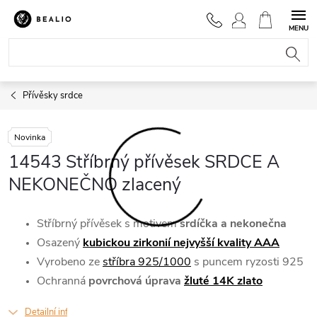
Přejít
na
NÁKUPNÍ
obsah
KOŠÍK
Přívěsky srdce
Novinka
14543 Stříbrný přívěsek SRDCE A
NEKONEČNO zlacený
Stříbrný přívěsek
s motivem
srdíčka a nekonečna
Osazený
kubickou zirkonií nejvyšší kvality AAA
Vyrobeno
ze
stříbra 925/1000
s puncem ryzosti 925
Ochranná
povrchová úprava
žluté 14K zlato
Detailní informace