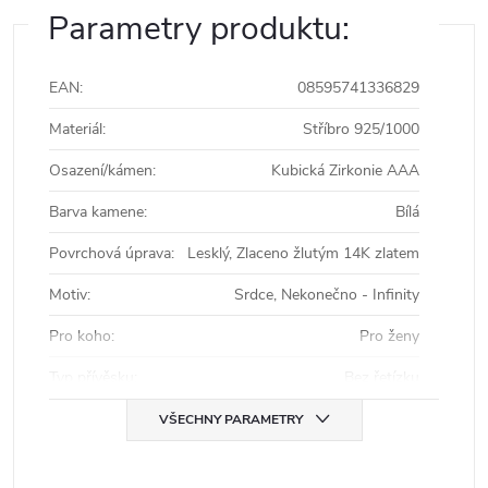
Parametry produktu:
EAN
:
08595741336829
Materiál
:
Stříbro 925/1000
Osazení/kámen
:
Kubická Zirkonie AAA
Barva kamene
:
Bílá
Povrchová úprava
:
Lesklý, Zlaceno žlutým 14K zlatem
Motiv
:
Srdce, Nekonečno - Infinity
Pro koho
:
Pro ženy
Typ přívěsku
:
Bez řetízku
VŠECHNY PARAMETRY