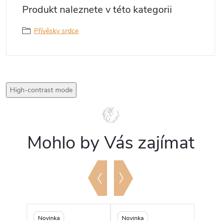
Produkt naleznete v této kategorii
Přívěsky srdce
High-contrast mode
Mohlo by Vás zajímat
Novinka
Novinka
Novi