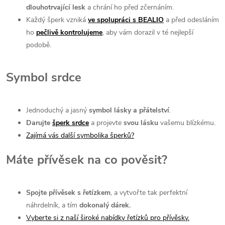
dlouhotrvající l
esk
a chrání ho před zčernáním.
Každý šperk vzniká
ve spolupráci s BEALIO
a před odesláním
ho
pečlivě kontrolujeme
, aby vám dorazil v té nejlepší
podobě.
Symbol srdce
⁠Jednoduchý a jasný
symbol lásky a přátelství
.
Darujte
šperk srdce
a projevte
svou lásku
vašemu blízkému.
Zajímá vás další symbolika šperků?
Máte přívěsek na co pověsit?
Spojte přívěsek s řetízkem
, a vytvořte tak perfektní
náhrdelník, a tím
dokonalý dárek.
Vyberte si z naší široké nabídky řetízků pro přívěsky.