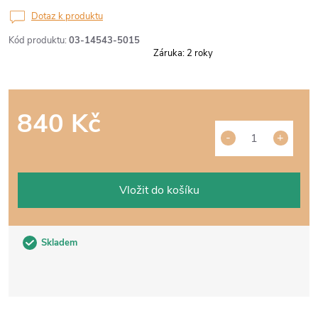
Dotaz k produktu
Kód produktu:
03-14543-5015
Záruka
:
2 roky
840 Kč
Měrná
cena:
Vložit do košíku
Skladem