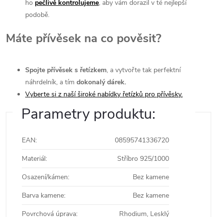
ho
pečlivě kontrolujeme
, aby vám dorazil v té nejlepší
podobě.
Máte přívěsek na co pověsit?
Spojte přívěsek s řetízkem
, a vytvořte tak perfektní
náhrdelník, a tím
dokonalý dárek.
Vyberte si z naší široké nabídky řetízků pro přívěsky.
Parametry produktu:
EAN
:
08595741336720
Materiál
:
Stříbro 925/1000
Osazení/kámen
:
Bez kamene
Barva kamene
:
Bez kamene
Povrchová úprava
:
Rhodium, Lesklý