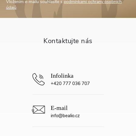
Vložením e-mailu souhlasíte s
podmínkami ochrany osobních
p
údajů
a
t
í
+420 777 036 707
info
@
bealio.cz