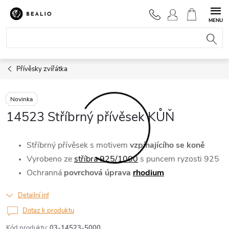
Přejít
na
NÁKUPNÍ
obsah
KOŠÍK
Přívěsky zvířátka
Novinka
14523 Stříbrný přívěsek KŮŇ
Stříbrný přívěsek
s motivem
vzpínajícího se koně
Vyrobeno
ze
stříbra 925/1000
s puncem ryzosti 925
Ochranná
povrchová úprava
rhodium
Detailní informace
Dotaz k produktu
Kód produktu:
03-14523-5000