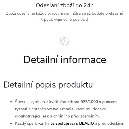
Odeslání zboží do 24h
Zboží odesíláme každý pracovní den. Zítra se již budete překrásně
třpytit, výjimečně pozítří. :)
Detailní popis produktu
Šperk je vyroben z kvalitního
stříbra 925/1000 s puncem
ryzosti
a chráněn
vrstvou rhodia
, které mu dodává
dlouhotrvající l
esk
a chrání ho před zčernáním.
Každý šperk vzniká
ve spolupráci s BEALIO
a před odesláním