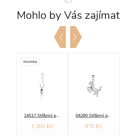
Mohlo by Vás zajímat
Novinka
14522 Stříbrný přívěsek MEDVÍDEK
14517 Stříbrný přívěsek RYBA NA HÁČKU
04280 Stříbrný přívěsek KŮŇ ve skoku
1 260 Kč
870 Kč