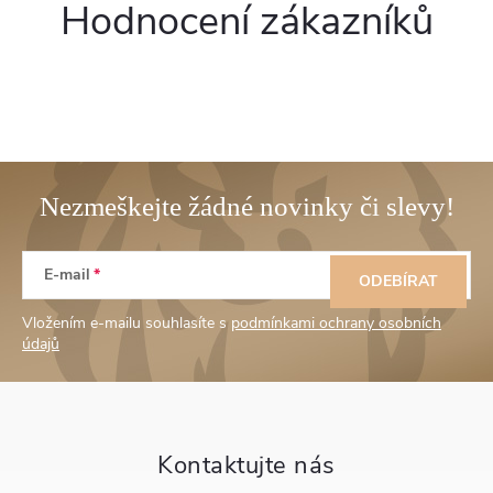
Hodnocení zákazníků
Z
E-mail
á
ODEBÍRAT
Vložením e-mailu souhlasíte s
podmínkami ochrany osobních
p
údajů
a
t