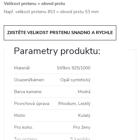
Velikost prstenu = obvod prstu
Např. velikost prstenu #53 = obvod prstu 53 mm
ZJISTĚTE VELIKOST PRSTENU SNADNO A RYCHLE
Parametry produktu:
Materiál
:
Stříbro 925/1000
Osazení/kámen
:
Opál syntetický
Barva kamene
:
Modrá
Povrchová úprava
:
Rhodium, Lesklý
Motiv
:
Kulatý
Pro koho
:
Pro ženy
Typ prstenu
:
S kamínky