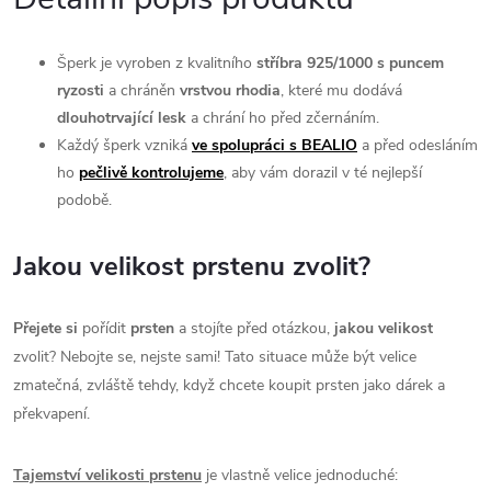
Šperk je vyroben z kvalitního
stříbra 925/1000 s puncem
ryzosti
a chráněn
vrstvou rhodia
, které mu dodává
dlouhotrvající l
esk
a chrání ho před zčernáním.
Každý šperk vzniká
ve spolupráci s BEALIO
a před odesláním
ho
pečlivě kontrolujeme
, aby vám dorazil v té nejlepší
podobě.
Jakou velikost prstenu zvolit?
Přejete si
pořídit
prsten
a stojíte před otázkou,
jakou velikost
zvolit? Nebojte se, nejste sami! Tato situace může být velice
zmatečná, zvláště tehdy, když chcete koupit prsten jako dárek a
překvapení.
Tajemství velikosti prstenu
je vlastně velice jednoduché: