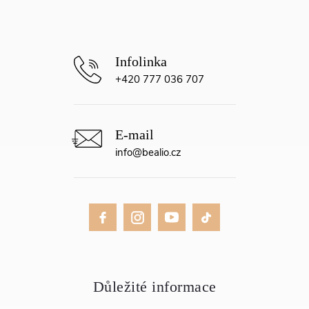
í
+420 777 036 707
info
@
bealio.cz