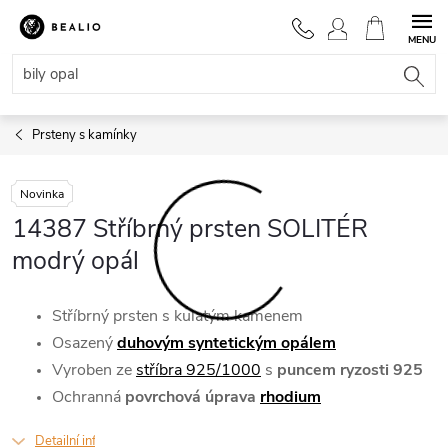
Přejít
na
NÁKUPNÍ
obsah
KOŠÍK
Prsteny s kamínky
Novinka
14387 Stříbrný prsten SOLITÉR
modrý opál
Stříbrný prsten s kulatým kamenem
Osazený
duhovým syntetickým opálem
Vyroben ze
stříbra 925/1000
s
puncem ryzosti 925
Ochranná
povrchová úprava
rhodium
Detailní informace