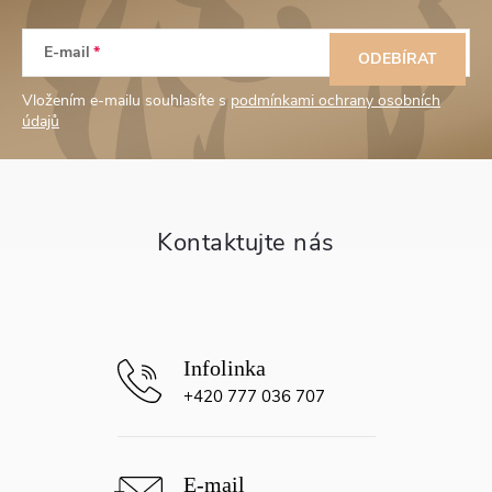
Z
E-mail
á
ODEBÍRAT
Vložením e-mailu souhlasíte s
podmínkami ochrany osobních
p
údajů
a
t
í
+420 777 036 707