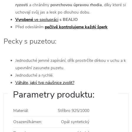
ryzosti
a chráněny
povrchovou úpravou rhodia
, díky které si
uchovají svůj jas a lesk po dlouhou dobu.
Vyrobené
ve spolupráci
s BEALIO
Před odesláním
pečlivě kontrolujeme každý šperk
Pecky s puzetou:
Jednoduché jemné zapínání, dřík prostrčíte dírkou v uchu a k
upevnění zasunete puzetu.
Jednoduché a rychlé.
Váháte, jaký typ náušnice zvolit?
Parametry produktu:
Materiál
:
Stříbro 925/1000
Osazení/kámen
:
Opál syntetický