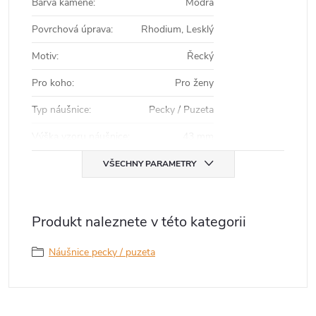
Barva kamene
:
Modrá
Povrchová úprava
:
Rhodium, Lesklý
Motiv
:
Řecký
Pro koho
:
Pro ženy
Typ náušnice
:
Pecky / Puzeta
Výška vzoru náušnice
:
43 mm
VŠECHNY PARAMETRY
Produkt naleznete v této kategorii
Náušnice pecky / puzeta