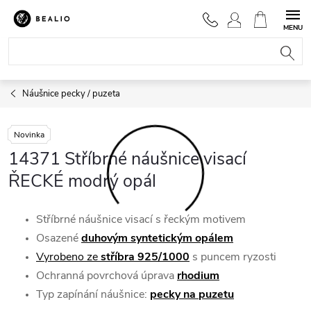
Přejít
na
NÁKUPNÍ
obsah
KOŠÍK
Náušnice pecky / puzeta
Novinka
14371 Stříbrné náušnice visací
ŘECKÉ modrý opál
Stříbrné náušnice visací s řeckým motivem
Osazené
duhovým syntetickým opálem
Vyrobeno ze
stříbra 925/1000
s puncem ryzosti
Ochranná povrchová úprava
rhodium
Typ zapínání náušnice:
pecky na
puzetu