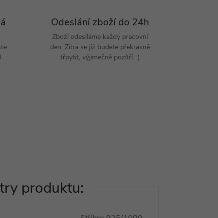
Pá
Odeslání zboží do 24h
Zboží odesíláme každý pracovní
šte
den. Zítra se již budete překrásně
d
třpytit, výjimečně pozítří. :)
ry produktu: