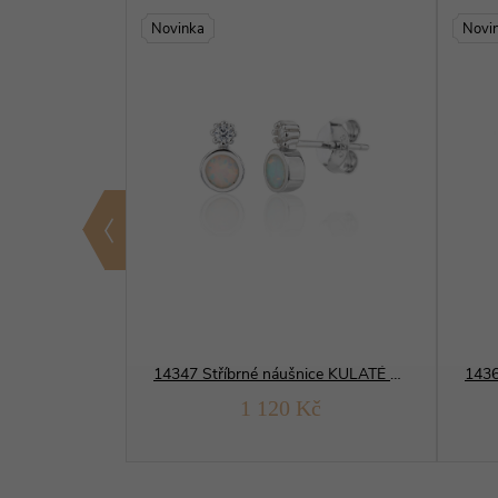
Novinka
Novi
11511 Stříbrné náušnice KOČKA modrý OPÁL
14347 Stříbrné náušnice KULATÉ bílý opál
č
1 120 Kč