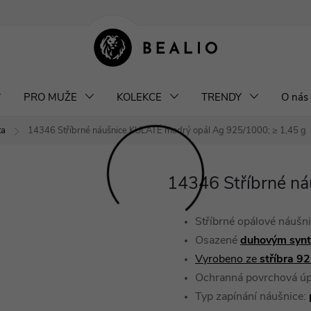
klamace a výměna šperků
Odstoupení od smlouvy
Obchodní podm
PRO MUŽE
KOLEKCE
TRENDY
O nás
ta
14346 Stříbrné náušnice KULATÉ modrý opál
Ag 925/1000; ≥ 1,45 g
14346 Stříbrné n
Stříbrné opálové náušn
Osazené
duhovým synt
Vyrobeno ze
stříbra 9
Ochranná povrchová ú
Typ zapínání náušnice: