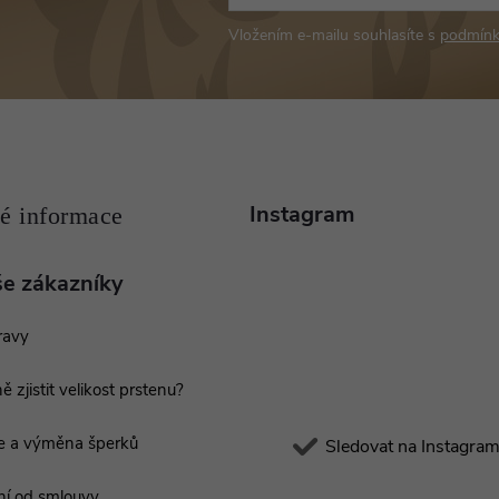
Vložením e-mailu souhlasíte s
podmínk
Instagram
še zákazníky
ravy
ě zjistit velikost prstenu?
e a výměna šperků
Sledovat na Instagra
í od smlouvy