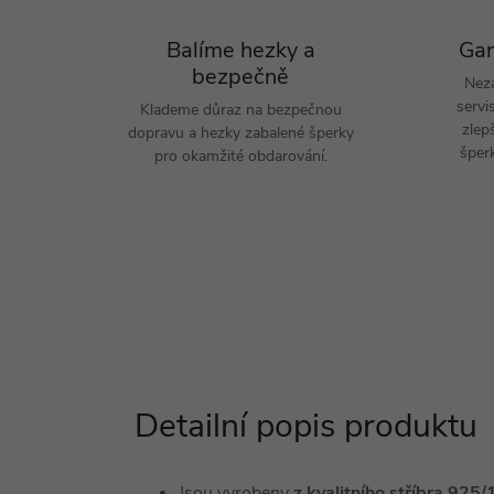
Balíme hezky a
Gar
bezpečně
Nez
servi
Klademe důraz na bezpečnou
zlep
dopravu a hezky zabalené šperky
šperk
pro okamžité obdarování.
Detailní popis produktu
Jsou vyrobeny
z kvalitního stříbra 92