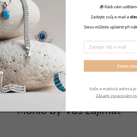
🎁 Rádi vám uděláme
Produkt nal
Zadejte svůj e-mail a
sle
Slevu můžete uplatnit při ná
Náušnice p
Získat sle
Vaše e-mailová adresa je 
Zásady zpracování os
Mohlo by Vás zajímat