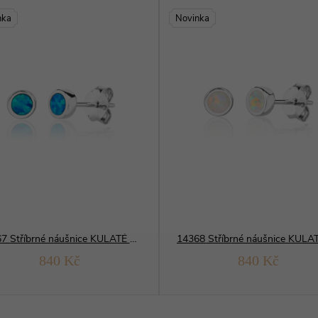
nka
Novinka
14367 Stříbrné náušnice KULATÉ modrý opál
840 Kč
840 Kč