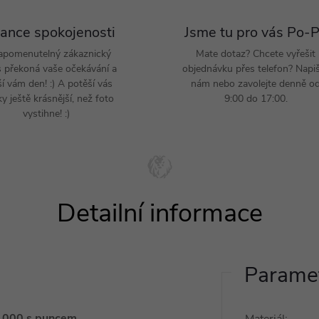
ance spokojenosti
Jsme tu pro vás Po-
apomenutelný zákaznický
Mate dotaz? Chcete vyřešit
s překoná vaše očekávání a
objednávku přes telefon? Napi
ší vám den! :) A potěší vás
nám nebo zavolejte denně o
y ještě krásnější, než foto
9:00 do 17:00.
vystihne! :)
Paramet
5/1000 s puncem