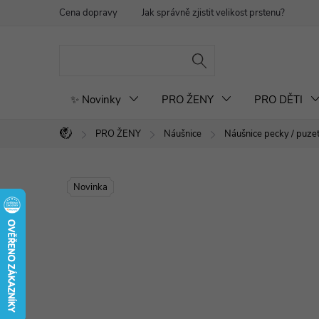
Přejít
Cena dopravy
Jak správně zjistit velikost prstenu?
Re
na
obsah
✨ Novinky
PRO ŽENY
PRO DĚTI
PRO ŽENY
Náušnice
Náušnice pecky / puze
Domů
Novinka