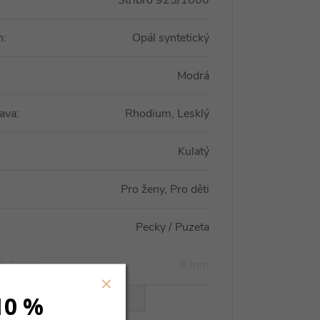
Stříbro 925/1000
n
:
Opál syntetický
Modrá
ava
:
Rhodium, Lesklý
Kulatý
Pro ženy, Pro děti
Pecky / Puzeta
áušnice
:
8 mm
10 %
VŠECHNY PARAMETRY