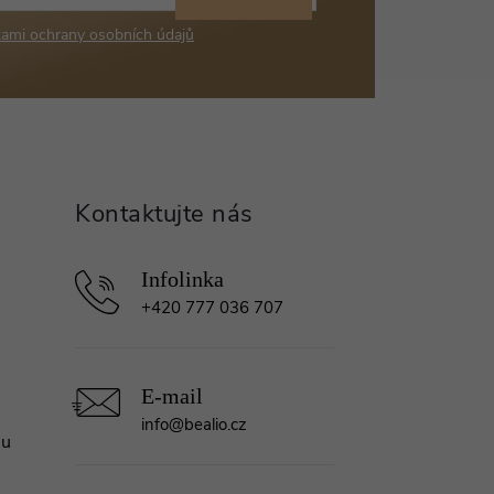
ami ochrany osobních údajů
+420 777 036 707
info
@
bealio.cz
mu