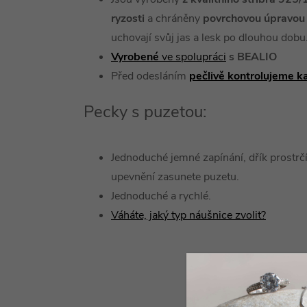
ryzosti
a chráněny
povrchovou úpravou 
uchovají svůj jas a lesk po dlouhou dobu
Vyrobené
ve spolupráci
s BEALIO
Před odesláním
pečlivě kontrolujeme k
Pecky s puzetou:
Jednoduché jemné zapínání, dřík prostrčí
upevnění zasunete puzetu.
Jednoduché a rychlé.
Váháte, jaký typ náušnice zvolit?