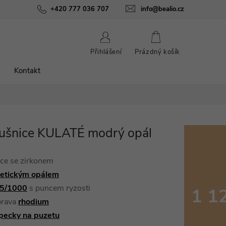
ínky
Podmínky ochrany osobních údajů
+420 777 036 707
info@bealio.cz
O nás
Péče o šperky
NÁKUPNÍ
Přihlášení
Prázdný košík
KOŠÍK
Kontakt
áušnice KULATÉ modrý opál
ice se zirkonem
etickým opálem
25/1000
s puncem ryzosti
1 1
prava
rhodium
Měrná
pecky na
puzetu
cena: