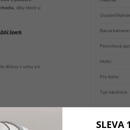
Materiál
:
rhodia
, díky které si
Osazení/káme
.
Barva kamene
:
aždý šperk
Povrchová úpr
Motiv
:
te dírkou v uchu a k
Pro koho
:
Typ náušnice
:
Výška vzoru n
SLEVA 