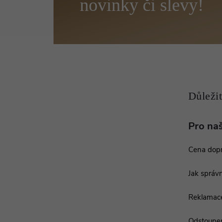
á
p
a
t
í
Pro na
Cena dop
Jak správn
Reklamac
Odstoupen