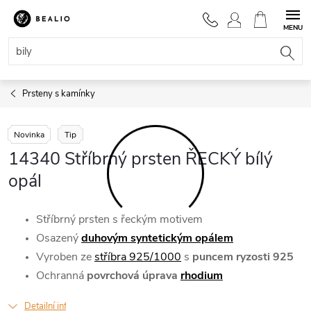
Přejít
na
NÁKUPNÍ
obsah
KOŠÍK
Prsteny s kamínky
Novinka
Tip
14340 Stříbrný prsten ŘECKÝ bílý
opál
Stříbrný prsten s řeckým motivem
Osazený
duhovým syntetickým opálem
Vyroben ze
stříbra 925/1000
s
puncem ryzosti 925
Ochranná
povrchová úprava
rhodium
Detailní informace