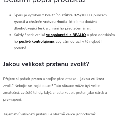
Šperk je vyroben z kvalitního
stříbra 925/1000 s puncem
ryzosti
a chráněn
vrstvou rhodia
, které mu dodává
dlouhotrvající l
esk
a chrání ho před zčernáním.
Každý šperk vzniká
ve spolupráci s BEALIO
a před odesláním
ho
pečlivě kontrolujeme
, aby vám dorazil v té nejlepší
podobě.
Jakou velikost prstenu zvolit?
Přejete si
pořídit
prsten
a stojíte před otázkou,
jakou velikost
zvolit? Nebojte se, nejste sami! Tato situace může být velice
zmatečná, zvláště tehdy, když chcete koupit prsten jako dárek a
překvapení.
Tajemství velikosti prstenu
je vlastně velice jednoduché: