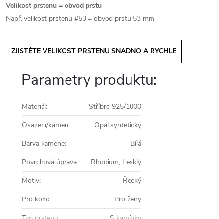
Velikost prstenu = obvod prstu
Např. velikost prstenu #53 = obvod prstu 53 mm
ZJISTĚTE VELIKOST PRSTENU SNADNO A RYCHLE
Parametry produktu:
Materiál
:
Stříbro 925/1000
Osazení/kámen
:
Opál syntetický
Barva kamene
:
Bílá
Povrchová úprava
:
Rhodium, Lesklý
Motiv
:
Řecký
Pro koho
:
Pro ženy
Typ prstenu
:
S kamínky