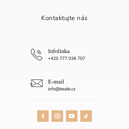
a
t
í
+420 777 036 707
info
@
bealio.cz