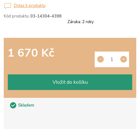
Dotaz k produktu
Kód produktu:
03-14304-4398
Záruka
:
2 roky
1 670 Kč
Měrná
cena:
Vložit do košíku
Skladem