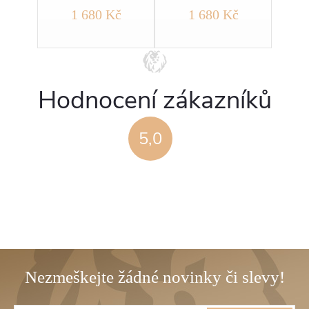
č
1 680 Kč
1 680 Kč
Hodnocení zákazníků
5,0
Z