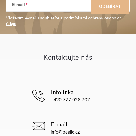
E-mail
á
ODEBÍRAT
Vložením e-mailu souhlasíte s
podmínkami ochrany osobních
p
údajů
a
t
í
+420 777 036 707
info
@
bealio.cz