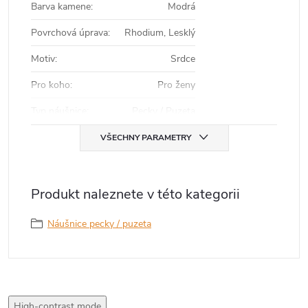
Barva kamene
:
Modrá
Povrchová úprava
:
Rhodium, Lesklý
Motiv
:
Srdce
Pro koho
:
Pro ženy
Typ náušnice
:
Pecky / Puzeta
VŠECHNY PARAMETRY
Produkt naleznete v této kategorii
Náušnice pecky / puzeta
High-contrast mode