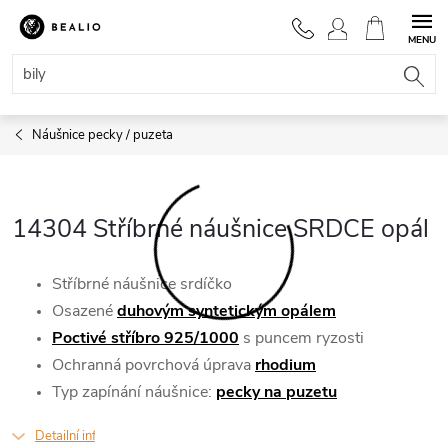
Přejít
na
NÁKUPNÍ
obsah
KOŠÍK
Náušnice pecky / puzeta
14304 Stříbrné náušnice SRDCE opál
Stříbrné náušnice srdíčko
Osazené
duhovým syntetickým opálem
Poctivé stříbro 925/1000
s puncem ryzosti
Ochranná povrchová úprava
rhodium
Typ zapínání náušnice:
pecky na
puzetu
Detailní informace