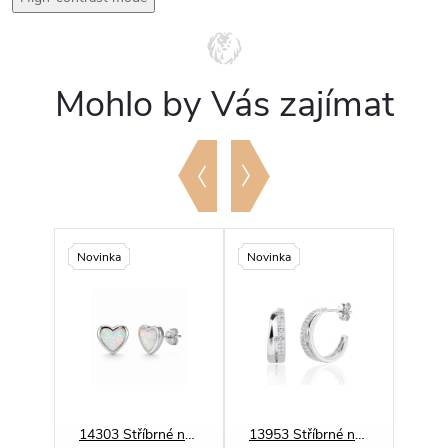
Mohlo by Vás zajímat
Novinka
Novinka
Novi
14370 Stříbrné náušnice SPIRÁLA bílý opál
14303 Stříbrné náušnice SRDCE opál
13953 Stříbrné náušnice OBLOUK