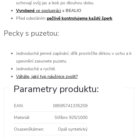
uchovají svůj jas a lesk po dlouhou dobu.
Vyrobené
ve spolupráci
s BEALIO
Před odesláním
pečlivě kontrolujeme každý šperk
Pecky s puzetou:
Jednoduché jemné zapínání, dřík prostrčíte dírkou v uchu a k
upevnění zasunete puzetu.
Jednoduché a rychlé.
Váháte, jaký typ náušnice zvolit?
Parametry produktu:
EAN
:
08595741335259
Materiál
:
Stříbro 925/1000
Osazení/kámen
:
Opál syntetický