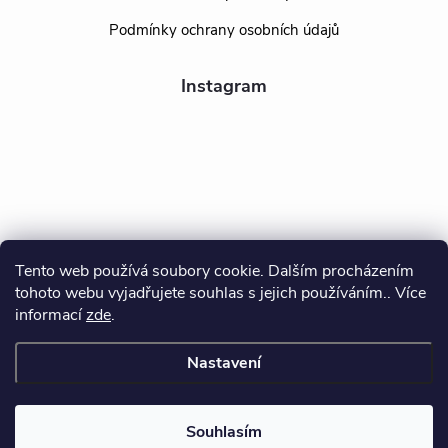
Podmínky ochrany osobních údajů
Instagram
Tento web používá soubory cookie. Dalším procházením
tohoto webu vyjadřujete souhlas s jejich používáním.. Více
Sledovat na Instagramu
informací
zde
.
Nastavení
Copyright 2026
BEALIO
. Všechna práva vyhrazena.
Souhlasím