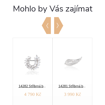
Mohlo by Vás zajímat
14174 Stříbrná brož PEŘÍČKO
14282 Stříbrná brož VAVŘÍNOVÁ VĚTVIČKA
14281 Stříbrná brož ANDĚLSKÉ KŘÍDLO
č
4 790 Kč
3 990 Kč