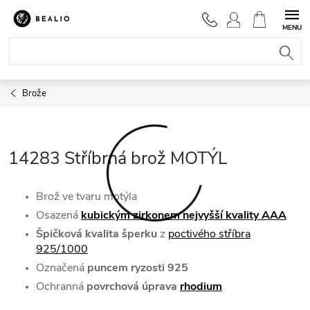
Přejít
na
NÁKUPNÍ
obsah
KOŠÍK
Brože
14283 Stříbrná brož MOTÝL
Brož ve tvaru motýla
Osazená
kubickým zirkonem nejvyšší kvality AAA
Špičková kvalita šperku
z
poctivého stříbra
925/1000
Označená
puncem ryzosti 925
Ochranná
povrchová úprava
rhodium