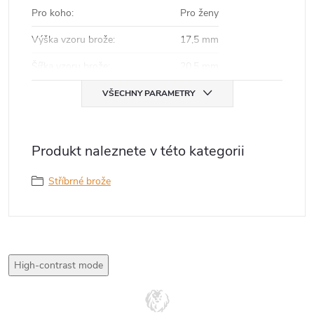
Pro koho
:
Pro ženy
Výška vzoru brože
:
17,5 mm
Šířka vzoru brože
:
20,5 mm
VŠECHNY PARAMETRY
Produkt naleznete v této kategorii
Stříbrné brože
High-contrast mode