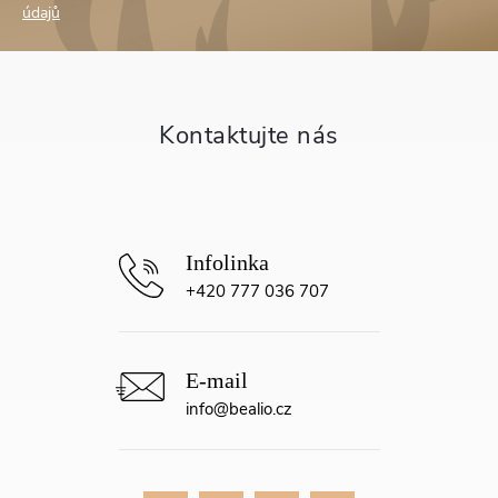
p
údajů
a
t
í
+420 777 036 707
info
@
bealio.cz