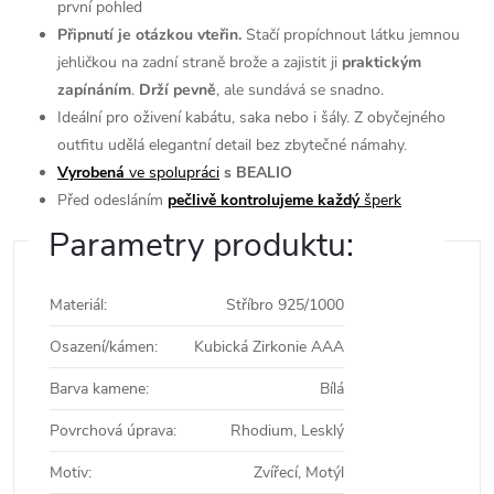
první pohled
Připnutí je otázkou vteřin.
Stačí propíchnout látku jemnou
jehličkou na zadní straně brože a zajistit ji
praktickým
zapínáním
.
Drží pevně
, ale sundává se snadno.
Ideální pro oživení kabátu, saka nebo i šály. Z obyčejného
outfitu udělá elegantní detail bez zbytečné námahy.
Vyrobená
ve spolupráci
s BEALIO
Před odesláním
pečlivě kontrolujeme každý
šperk
Parametry produktu:
Materiál
:
Stříbro 925/1000
Osazení/kámen
:
Kubická Zirkonie AAA
Barva kamene
:
Bílá
Povrchová úprava
:
Rhodium, Lesklý
Motiv
:
Zvířecí, Motýl