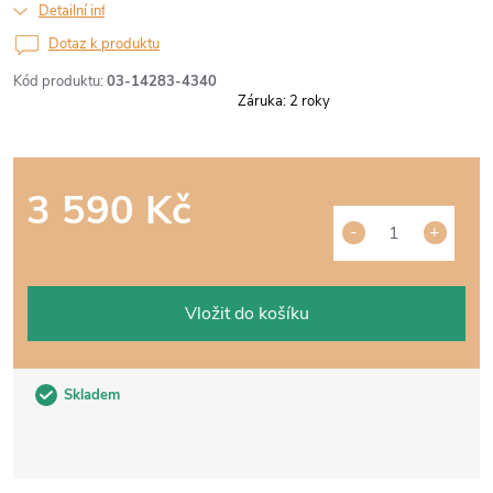
Detailní informace
Dotaz k produktu
Kód produktu:
03-14283-4340
Záruka
:
2 roky
3 590 Kč
Měrná
cena:
Vložit do košíku
Skladem