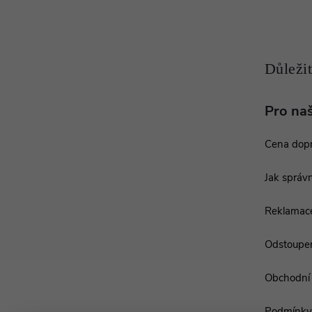
a
t
í
Pro na
Cena dop
Jak správn
Reklamac
Odstoupen
Obchodní
Podmínky 