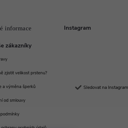
Instagram
še zákazníky
ravy
ě zjistit velikost prstenu?
e a výměna šperků
Sledovat na Instagra
í od smlouvy
 podmínky
ochrany osobních údajů