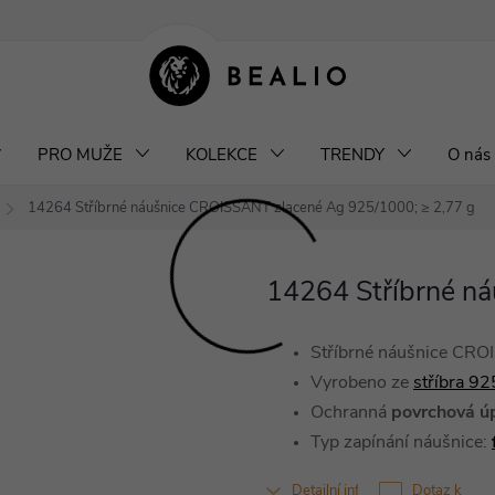
klamace a výměna šperků
Odstoupení od smlouvy
Obchodní podm
PRO MUŽE
KOLEKCE
TRENDY
O nás
14264 Stříbrné náušnice CROISSANT zlacené
Ag 925/1000; ≥ 2,77 g
14264 Stříbrné n
Stříbrné náušnice CR
Vyrobeno ze
stříbra 9
Ochranná
povrchová ú
Typ zapínání náušnice:
Detailní informace
Dotaz k