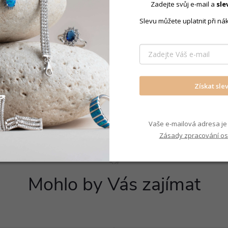
Zadejte svůj e-mail a
sle
Slevu můžete uplatnit při ná
Produkt nal
Náušnice f
Získat sle
Vaše e-mailová adresa je 
Zásady zpracování os
Mohlo by Vás zajímat