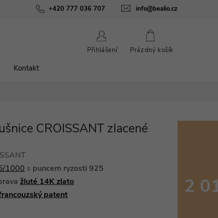
ínky
Podmínky ochrany osobních údajů
+420 777 036 707
info@bealio.cz
O nás
Péče o šperky
NÁKUPNÍ
Přihlášení
Prázdný košík
KOŠÍK
Kontakt
áušnice CROISSANT zlacené
OISSANT
25/1000
s
puncem ryzosti 925
2 0
prava
žluté 14K zlato
francouzský patent
Měrná
cena: