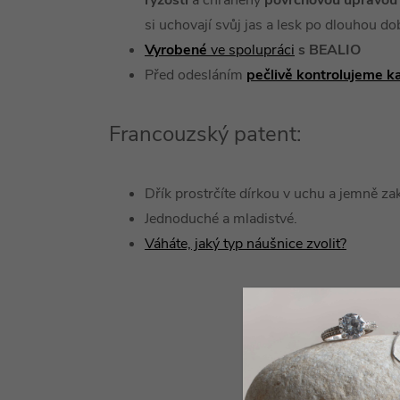
ryzosti
a chráněny
povrchovou úpravou 
si uchovají svůj jas a lesk po dlouhou do
Vyrobené
ve spolupráci
s BEALIO
Před odesláním
pečlivě kontrolujeme k
Francouzský patent:
Dřík prostrčíte dírkou v uchu a jemně za
Jednoduché a mladistvé.
Váháte, jaký typ náušnice zvolit?