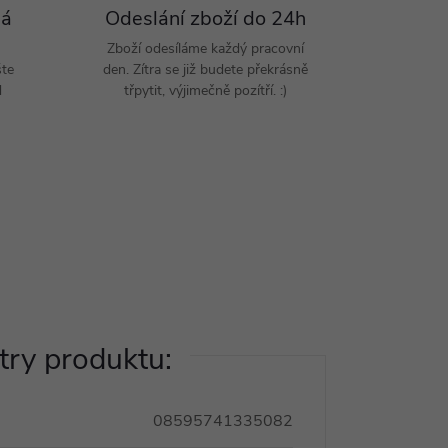
Pá
Odeslání zboží do 24h
Zboží odesíláme každý pracovní
šte
den. Zítra se již budete překrásně
d
třpytit, výjimečně pozítří. :)
ry produktu:
08595741335082