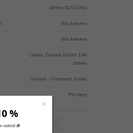
Stříbro 925/1000
n
:
Bez kamene
Bez kamene
Lesklý, Zlaceno žlutým 14K
zlatem
Symbol - Ornament, Kulatý
Pro ženy
10 %
Francouzský patent
VŠECHNY PARAMETRY
 radost! 🎁