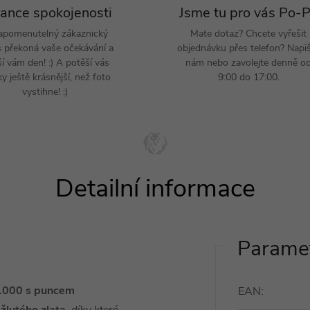
ance spokojenosti
Jsme tu pro vás Po-
apomenutelný zákaznický
Mate dotaz? Chcete vyřešit
s překoná vaše očekávání a
objednávku přes telefon? Napi
ší vám den! :) A potěší vás
nám nebo zavolejte denně o
y ještě krásnější, než foto
9:00 do 17:00.
vystihne! :)
Paramet
5/1000 s puncem
EAN
: