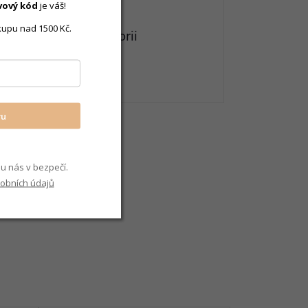
vový
kód
je váš!
kupu nad 1500 Kč.
eznete v této kategorii
rancouzské
vu
u nás v bezpečí.
obních údajů