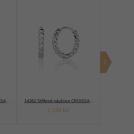
14256 Stříbrné náušnice CROISSANT
14262 Stříbrné náušnice CROISSANT
1 530 Kč
1