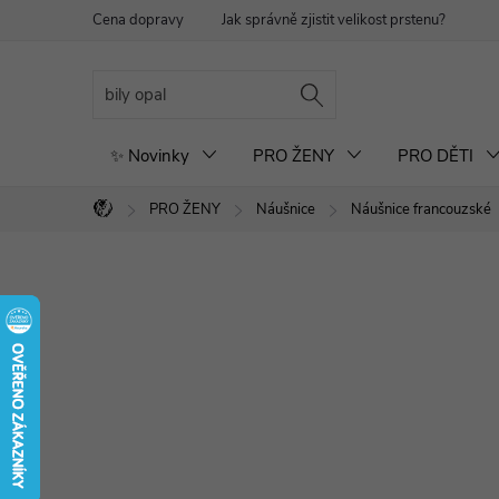
Přejít
Cena dopravy
Jak správně zjistit velikost prstenu?
Re
na
obsah
✨ Novinky
PRO ŽENY
PRO DĚTI
PRO ŽENY
Náušnice
Náušnice francouzské
Domů