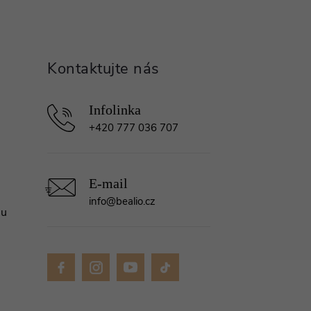
+420 777 036 707
info
@
bealio.cz
mu