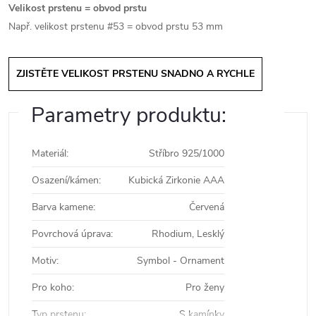
Velikost prstenu = obvod prstu
Např. velikost prstenu #53 = obvod prstu 53 mm
ZJISTĚTE VELIKOST PRSTENU SNADNO A RYCHLE
Parametry produktu:
Materiál
:
Stříbro 925/1000
Osazení/kámen
:
Kubická Zirkonie AAA
Barva kamene
:
Červená
Povrchová úprava
:
Rhodium, Lesklý
Motiv
:
Symbol - Ornament
Pro koho
:
Pro ženy
Typ prstenu
:
S kamínky