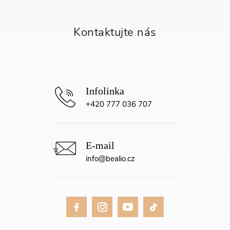
a
t
í
+420 777 036 707
info
@
bealio.cz