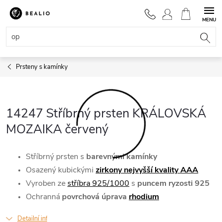
Přejít
na
NÁKUPNÍ
obsah
KOŠÍK
Prsteny s kamínky
14247 Stříbrný prsten KRÁLOVSKÁ
MOZAIKA červený
Stříbrný prsten
s
barevnými kamínky
Osazený kubickými
zirkony nejvyšší kvality AAA
Vyroben ze
stříbra 925/1000
s
puncem ryzosti 925
Ochranná
povrchová úprava
rhodium
Detailní informace