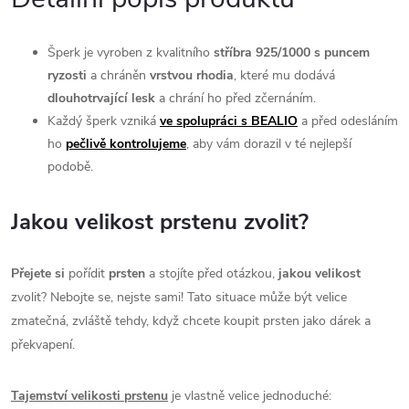
Šperk je vyroben z kvalitního
stříbra 925/1000 s puncem
ryzosti
a chráněn
vrstvou rhodia
, které mu dodává
dlouhotrvající l
esk
a chrání ho před zčernáním.
Každý šperk vzniká
ve spolupráci s BEALIO
a před odesláním
ho
pečlivě kontrolujeme
, aby vám dorazil v té nejlepší
podobě.
Jakou velikost prstenu zvolit?
Přejete si
pořídit
prsten
a stojíte před otázkou,
jakou velikost
zvolit? Nebojte se, nejste sami! Tato situace může být velice
zmatečná, zvláště tehdy, když chcete koupit prsten jako dárek a
překvapení.
Tajemství velikosti prstenu
je vlastně velice jednoduché: