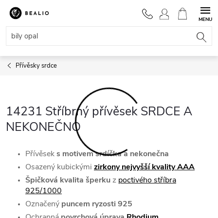
Přejít
na
NÁKUPNÍ
obsah
KOŠÍK
Přívěsky srdce
14231 Stříbrný přívěsek SRDCE A
NEKONEČNO
Přívěsek
s motivem srdíčka a
nekonečna
Osazený kubickými
zirkony nejvyšší kvality AAA
Špičková kvalita šperku
z
poctivého stříbra
925/1000
Označený
puncem ryzosti 925
Ochranná
povrchová úprava
Rhodium