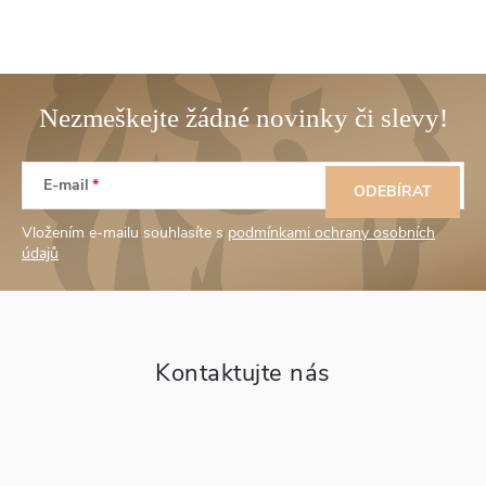
Z
E-mail
á
ODEBÍRAT
Vložením e-mailu souhlasíte s
podmínkami ochrany osobních
p
údajů
a
t
í