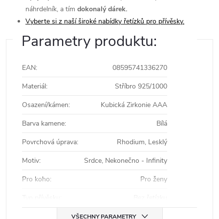
náhrdelník, a tím
dokonalý dárek.
Vyberte si z naší široké nabídky řetízků pro přívěsky.
Parametry produktu:
EAN
:
08595741336270
Materiál
:
Stříbro 925/1000
Osazení/kámen
:
Kubická Zirkonie AAA
Barva kamene
:
Bílá
Povrchová úprava
:
Rhodium, Lesklý
Motiv
:
Srdce, Nekonečno - Infinity
Pro koho
:
Pro ženy
Typ přívěsku
:
Bez řetízku
VŠECHNY PARAMETRY