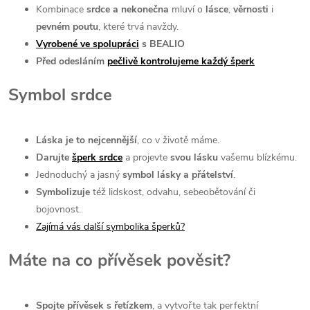
Kombinace
srdce a nekonečna
mluví o
lásce
,
věrnosti
i
pevném poutu
, které trvá navždy.
Vyrobené ve spolupráci
s BEALIO
Před odesláním
pečlivě kontrolujeme každý šperk
Symbol srdce
Láska je to nejcennější
, co v životě máme.
Darujte
šperk srdce
a projevte
svou lásku
vašemu blízkému.
⁠Jednoduchý a jasný
symbol lásky a přátelství
.
Symbolizuje
též lidskost, odvahu, sebeobětování či
bojovnost.
Zajímá vás další symbolika šperků?
Máte na co přívěsek pověsit?
Spojte přívěsek s řetízkem
, a vytvořte tak perfektní