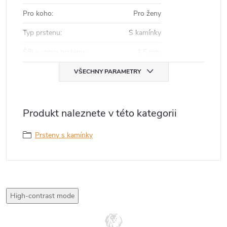
Pro koho
:
Pro ženy
Typ prstenu
:
S kamínky
Šířka vzoru prstenu
:
1,5 mm
VŠECHNY PARAMETRY
Produkt naleznete v této kategorii
Prsteny s kamínky
High-contrast mode