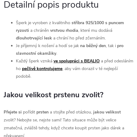
Detailní popis produktu
Šperk je vyroben z kvalitního
stříbra 925/1000 s puncem
ryzosti
a chráněn
vrstvou rhodia
, které mu dodává
dlouhotrvající l
esk
a chrání ho před zčernáním.
Je příjemný k nošení a hodí se jak
na běžný den
, tak i
pro
slavnostní okamžiky
.
Každý šperk vzniká
ve spolupráci s BEALIO
a před odesláním
ho
pečlivě kontrolujeme
, aby vám dorazil v té nejlepší
podobě.
Jakou velikost prstenu zvolit?
Přejete si
pořídit
prsten
a stojíte před otázkou,
jakou velikost
zvolit? Nebojte se, nejste sami! Tato situace může být velice
zmatečná, zvláště tehdy, když chcete koupit prsten jako dárek a
překvapení.