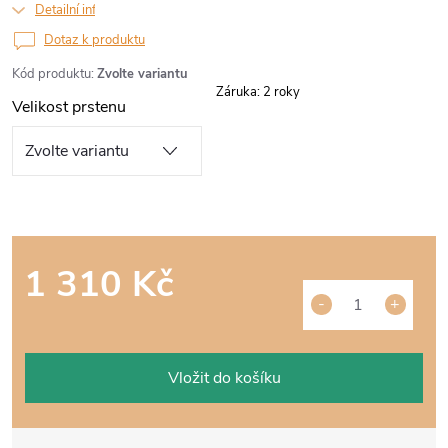
Detailní informace
Dotaz k produktu
Kód produktu:
Zvolte variantu
Záruka
:
2 roky
Velikost prstenu
1 310 Kč
Měrná
cena:
Vložit do košíku