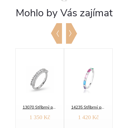
Mohlo by Vás zajímat
14249 Stříbrný prsten MOZAIKA barevný
13070 Stříbrný prsten Baguette Royale
14235 Stříbrný prsten BAGUETTE barevný
č
1 350 Kč
1 420 Kč