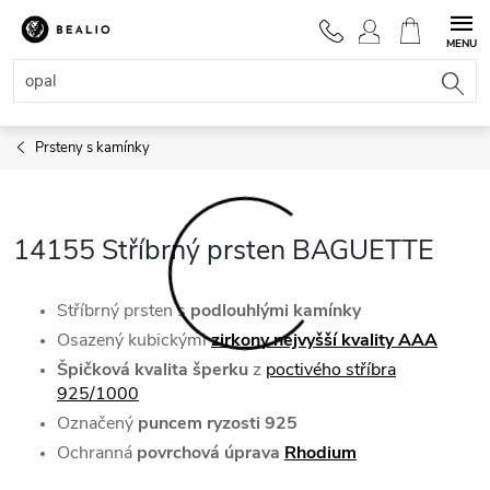
Přejít
na
NÁKUPNÍ
obsah
KOŠÍK
Prsteny s kamínky
14155 Stříbrný prsten BAGUETTE
Stříbrný prsten s
podlouhlými kamínky
Osazený kubickými
zirkony nejvyšší kvality AAA
Špičková kvalita šperku
z
poctivého stříbra
925/1000
Označený
puncem ryzosti 925
Ochranná
povrchová úprava
Rhodium