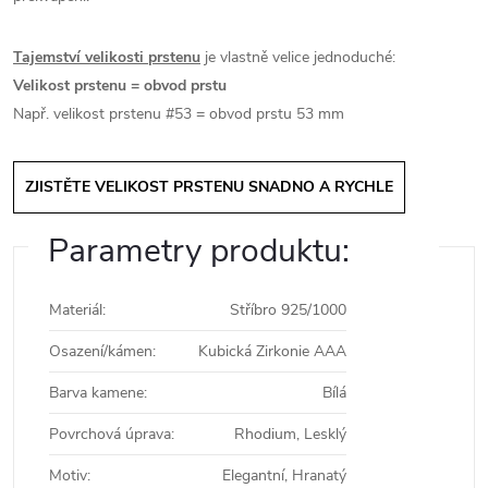
Tajemství velikosti prstenu
je vlastně velice jednoduché:
Velikost prstenu = obvod prstu
Např. velikost prstenu #53 = obvod prstu 53 mm
ZJISTĚTE VELIKOST PRSTENU SNADNO A RYCHLE
Parametry produktu:
Materiál
:
Stříbro 925/1000
Osazení/kámen
:
Kubická Zirkonie AAA
Barva kamene
:
Bílá
Povrchová úprava
:
Rhodium, Lesklý
Motiv
:
Elegantní, Hranatý