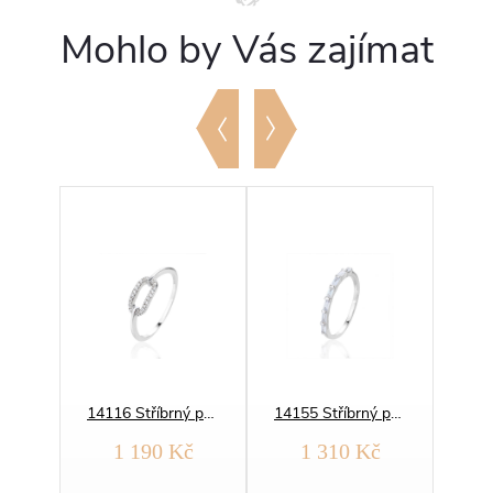
Mohlo by Vás zajímat
14249 Stříbrný prsten MOZAIKA barevný
14116 Stříbrný prsten ZÁŘIVÉ PROPOJENÍ
14155 Stříbrný prsten BAGUETTE
č
1 190 Kč
1 310 Kč