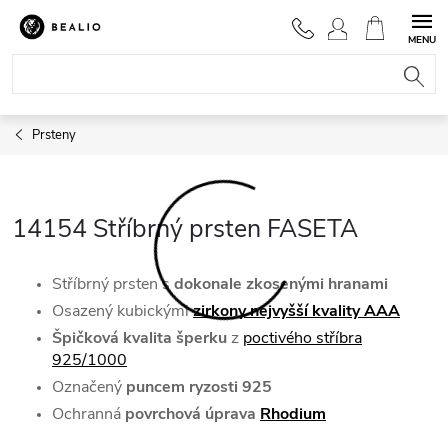
Přejít
na
NÁKUPNÍ
obsah
KOŠÍK
Prsteny
14154 Stříbrný prsten FASETA
Stříbrný prsten s
dokonale zkosenými hranami
Osazený kubickými
zirkony nejvyšší kvality AAA
Špičková kvalita šperku
z
poctivého stříbra
925/1000
Označený
puncem ryzosti 925
Ochranná
povrchová úprava
Rhodium