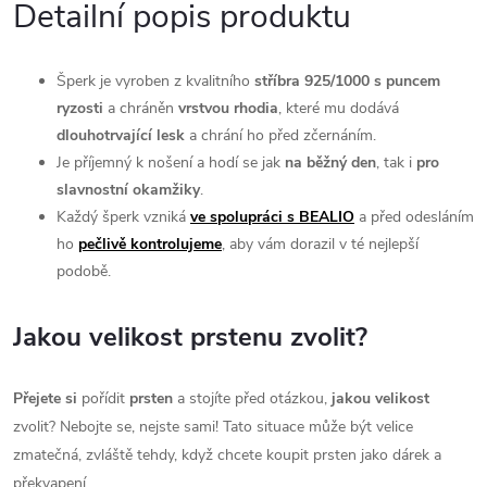
Detailní popis produktu
Šperk je vyroben z kvalitního
stříbra 925/1000 s puncem
ryzosti
a chráněn
vrstvou rhodia
, které mu dodává
dlouhotrvající l
esk
a chrání ho před zčernáním.
Je příjemný k nošení a hodí se jak
na běžný den
, tak i
pro
slavnostní okamžiky
.
Každý šperk vzniká
ve spolupráci s BEALIO
a před odesláním
ho
pečlivě kontrolujeme
, aby vám dorazil v té nejlepší
podobě.
Jakou velikost prstenu zvolit?
Přejete si
pořídit
prsten
a stojíte před otázkou,
jakou velikost
zvolit? Nebojte se, nejste sami! Tato situace může být velice
zmatečná, zvláště tehdy, když chcete koupit prsten jako dárek a
překvapení.