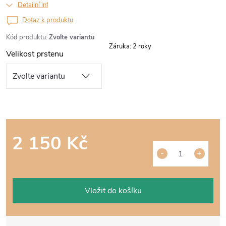
Detailní informace
Dotaz k produktu
Kód produktu:
Zvolte variantu
Záruka
:
2 roky
Velikost prstenu
2 150 Kč
Měrná
cena:
Vložit do košíku