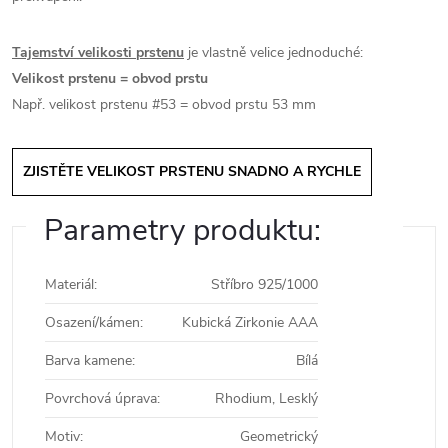
Tajemství velikosti prstenu
je vlastně velice jednoduché:
Velikost prstenu = obvod prstu
Např. velikost prstenu #53 = obvod prstu 53 mm
ZJISTĚTE VELIKOST PRSTENU SNADNO A RYCHLE
Parametry produktu:
Materiál
:
Stříbro 925/1000
Osazení/kámen
:
Kubická Zirkonie AAA
Barva kamene
:
Bílá
Povrchová úprava
:
Rhodium, Lesklý
Motiv
:
Geometrický