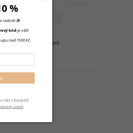
10 %
S řetízkem
VŠECHNY PARAMETRY
 radost! 🎁
vový
kód
je váš!
kupu nad 1500 Kč.
eznete v této kategorii
y s přívěskem
vu
u nás v bezpečí.
obních údajů