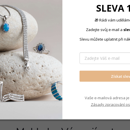
SLEVA 
Typ přívěsku
:
níku vám
umožňuje zvolit a
🎁 Rádi vám uděláme
ž by bylo potřeba měnit
Zadejte svůj e-mail a
sle
ji
do dekoltu, než kdyby
Slevu můžete uplatnit při ná
Produkt nal
Náhrdelník
Získat sle
Vaše e-mailová adresa je 
Zásady zpracování os