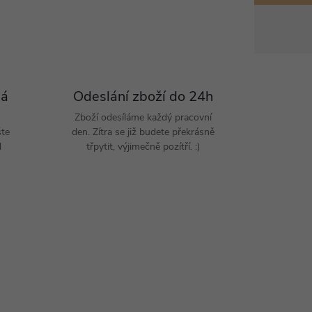
Pá
Odeslání zboží do 24h
Zboží odesíláme každý pracovní
šte
den. Zítra se již budete překrásně
d
třpytit, výjimečně pozítří. :)