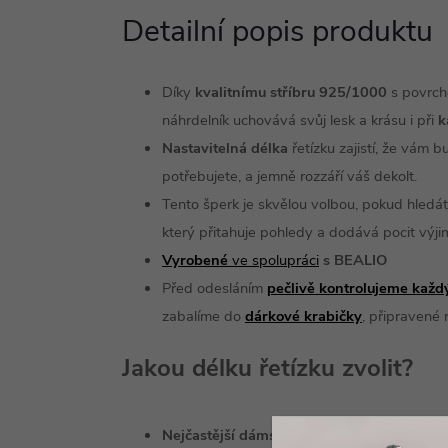
Detailní popis produktu
Díky
kvalitnímu stříbru 925/1000
s povrc
náhrdelník uchovává svůj lesk a krásu i při
k
Nastavitelná délka
řetízku zajistí, že vám b
potřebujete, a jemně rozzáří váš dekolt.
Tento šperk je skvělou volbou, pokud hledá
který přitahuje pohledy a dodává pocit výji
Vyrobené
ve spolupráci
s BEALIO
Před odesláním
pečlivě kontrolujeme každ
zabalíme do
dárkové
krabičky
, připravené
Jakou délku řetízku zvolit?
Nejčastější dámské délky jsou 42 a 45 cm