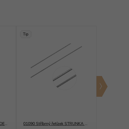
Tip
12105 Stříbrný přívěsek MEDVÍDEK zirkon
01090 Stříbrný řetízek STRUNKA HLADKÁ osmihran