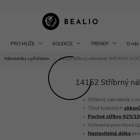
klamace a výměna šperků
Odstoupení od smlouvy
Obchodní podm
PRO MUŽE
KOLEKCE
TRENDY
O nás
Náhrdelníky s přívěskem
14152 Stříbrný náhrdelník SNĚHOVÁ VLO
14152 Stříbrný 
Stříbrný náhrdelník s 
Třpyt kubických
zirkon
Poctivé stříbro 925/1
Ochranná povrchová ú
Nastavitelná délka
pro 