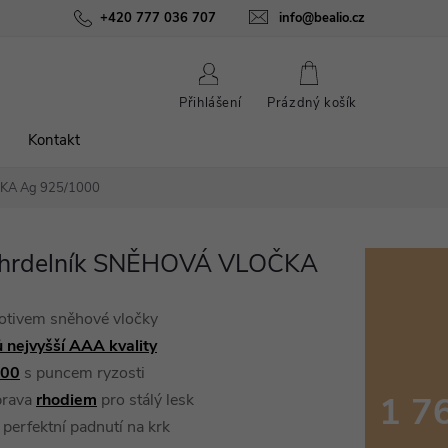
ínky
Podmínky ochrany osobních údajů
+420 777 036 707
info@bealio.cz
O nás
Péče o šperky
NÁKUPNÍ
Přihlášení
Prázdný košík
KOŠÍK
Kontakt
ČKA
Ag 925/1000
náhrdelník SNĚHOVÁ VLOČKA
motivem sněhové vločky
ů nejvyšší AAA kvality
000
s puncem ryzosti
1 7
prava
rhodiem
pro stálý lesk
perfektní padnutí na krk
Měrná