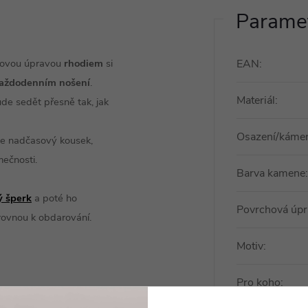
Paramet
hovou úpravou
rhodiem
si
EAN
:
aždodenním nošení
.
Materiál
:
ude sedět přesně tak, jak
Osazení/káme
te nadčasový kousek,
mečnosti.
Barva kamene
:
ý šperk
a poté ho
Povrchová úpr
 rovnou k obdarování.
Motiv
:
Pro koho
:
, avšak záleží, jak hluboko