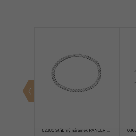
01281 Stříbrný řetízek BRILANTINA 2 mm
02381 Stříbrný náramek PANCER 100
0362