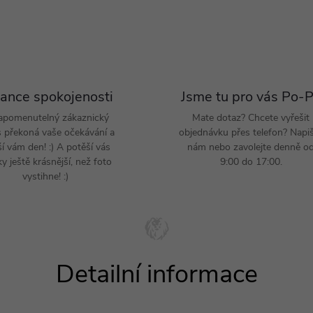
ance spokojenosti
Jsme tu pro vás Po-
apomenutelný zákaznický
Mate dotaz? Chcete vyřešit
s překoná vaše očekávání a
objednávku přes telefon? Napi
ší vám den! :) A potěší vás
nám nebo zavolejte denně o
y ještě krásnější, než foto
9:00 do 17:00.
vystihne! :)