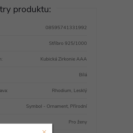
ry produktu:
08595741331992
Stříbro 925/1000
n
:
Kubická Zirkonie AAA
Bílá
ava
:
Rhodium, Lesklý
Symbol - Ornament, Přírodní
Pro ženy