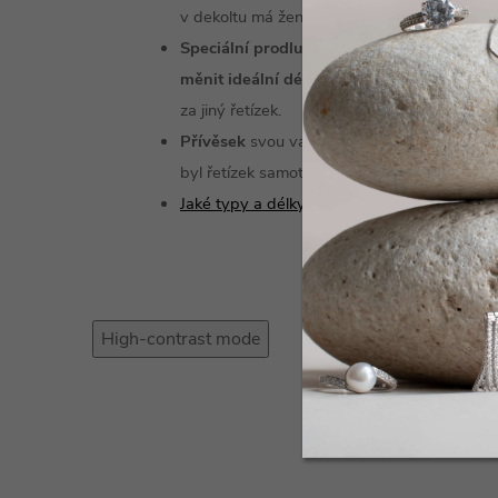
v dekoltu má žena řetízek ráda.
Speciální prodlužovací řetízek
- u náhrdel
měnit ideální délku
podle vašeho přání, ani
za jiný řetízek.
Přívěsek
svou vahou
stáhne řetízek hloubě
byl řetízek samotný.
Jaké typy a délky řetízků u nás najdete?
High-contrast mode