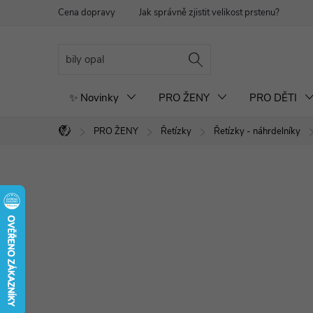
Přejít
Cena dopravy
Jak správně zjistit velikost prstenu?
Re
na
obsah
✨ Novinky
PRO ŽENY
PRO DĚTI
PRO ŽENY
Řetízky
Řetízky - náhrdelníky
Domů