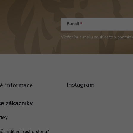
E-mail
Vložením e-mailu souhlasíte s
podmínk
Instagram
še zákazníky
ravy
ě zjistit velikost prstenu?