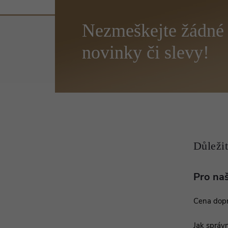
Z
á
p
a
t
í
Pro na
Cena dop
Jak správn