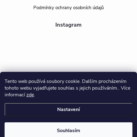
Podmínky ochrany osobních údajů
Instagram
Tento web používá soubory cookie. Dalším procházením
tohoto webu vyjadřujete souhlas s jejich používáním.. Více
Sledovat na Instagramu
informací
zde
.
Nastavení
Copyright 2026
BEALIO
. Všechna práva vyhrazena.
Souhlasím