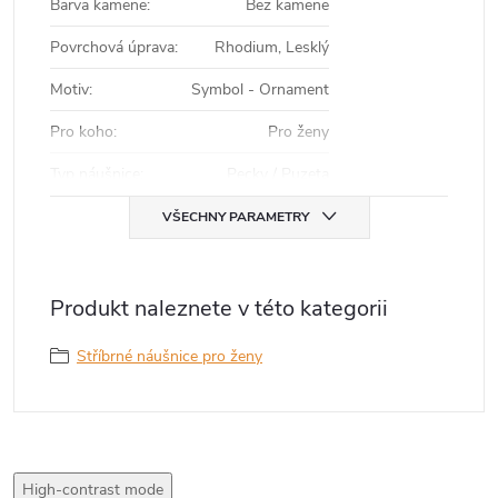
Barva kamene
:
Bez kamene
Povrchová úprava
:
Rhodium, Lesklý
Motiv
:
Symbol - Ornament
Pro koho
:
Pro ženy
Typ náušnice
:
Pecky / Puzeta
VŠECHNY PARAMETRY
Produkt naleznete v této kategorii
Stříbrné náušnice pro ženy
High-contrast mode