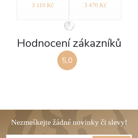
č
3 110 Kč
3 470 Kč
Hodnocení zákazníků
5,0
Z