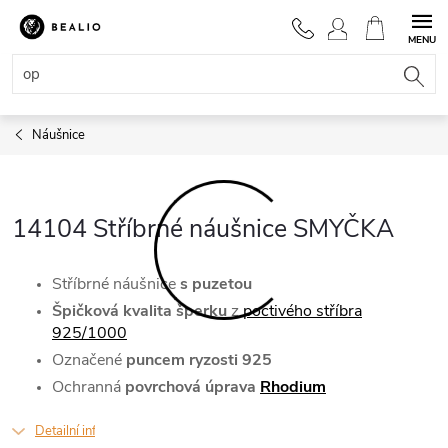
Přejít
na
NÁKUPNÍ
obsah
KOŠÍK
Náušnice
14104 Stříbrné náušnice SMYČKA
Stříbrné náušnice
s puzetou
Špičková kvalita šperku
z
poctivého stříbra
925/1000
Označené
puncem ryzosti 925
Ochranná
povrchová úprava
Rhodium
Detailní informace