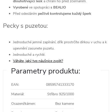
dlouhotrvající
lesk
a chrání ho před zčernáním.
Vyrobené
ve spolupráci
s BEALIO
Před odesláním
pečlivě kontrolujeme každý šperk
Pecky s puzetou:
Jednoduché jemné zapínání, dřík prostrčíte dírkou v uchu a k
upevnění zasunete puzetu.
Jednoduché a rychlé.
Váháte, jaký typ náušnice zvolit?
Parametry produktu:
EAN
:
08595741333170
Materiál
:
Stříbro 925/1000
Osazení/kámen
:
Bez kamene