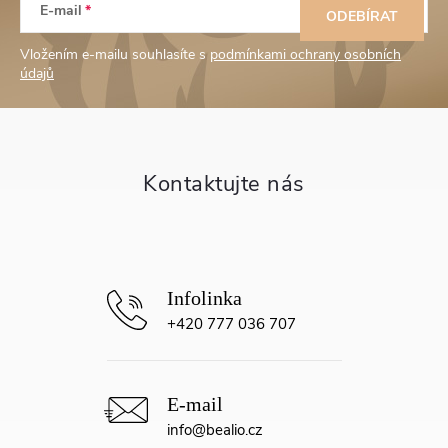
E-mail
á
ODEBÍRAT
Vložením e-mailu souhlasíte s
podmínkami ochrany osobních
p
údajů
a
t
í
+420 777 036 707
info
@
bealio.cz