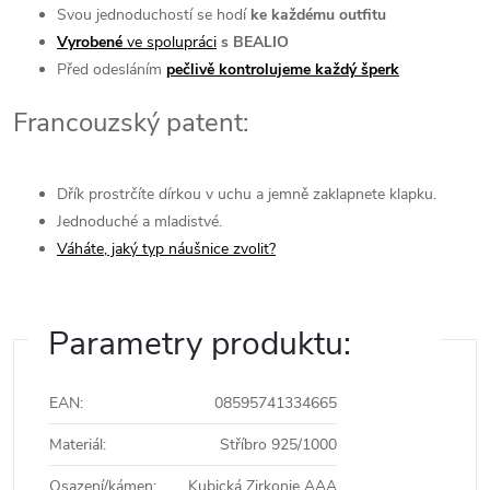
Svou jednoduchostí se hodí
ke každému outfitu
Vyrobené
ve spolupráci
s BEALIO
Před odesláním
pečlivě kontrolujeme každý šperk
Francouzský patent:
Dřík prostrčíte dírkou v uchu a jemně zaklapnete klapku.
Jednoduché a mladistvé.
Váháte, jaký typ náušnice zvolit?
Parametry produktu:
EAN
:
08595741334665
Materiál
:
Stříbro 925/1000
Osazení/kámen
:
Kubická Zirkonie AAA