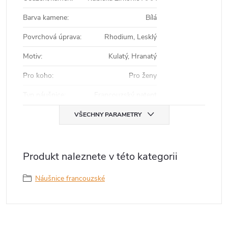
Barva kamene
:
Bílá
Povrchová úprava
:
Rhodium, Lesklý
Motiv
:
Kulatý, Hranatý
Pro koho
:
Pro ženy
Typ náušnice
:
Francouzský patent
VŠECHNY PARAMETRY
Produkt naleznete v této kategorii
Náušnice francouzské