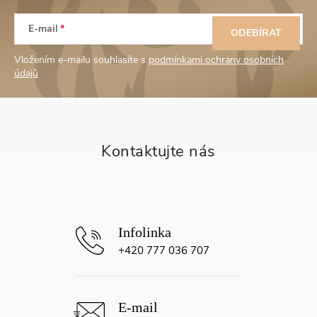
Z
E-mail
á
ODEBÍRAT
Vložením e-mailu souhlasíte s
podmínkami ochrany osobních
p
údajů
a
t
í
+420 777 036 707