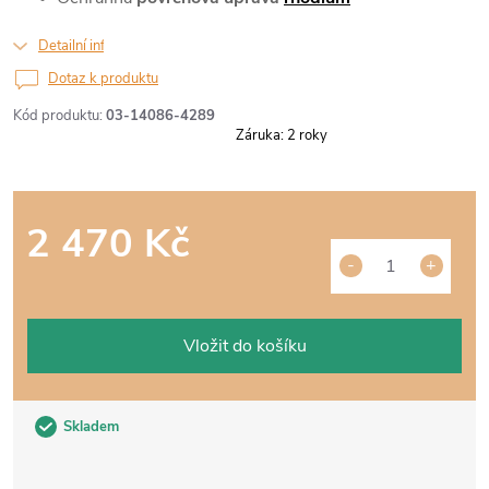
Detailní informace
Dotaz k produktu
Kód produktu:
03-14086-4289
Záruka
:
2 roky
2 470 Kč
Měrná
cena:
Vložit do košíku
Skladem