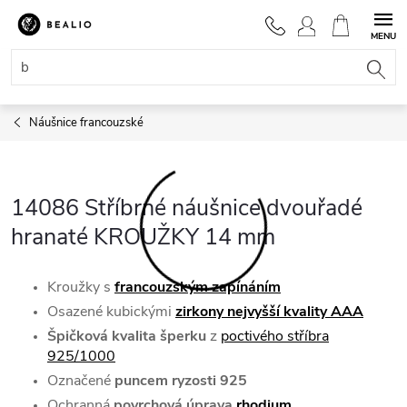
Přejít
na
NÁKUPNÍ
obsah
KOŠÍK
Náušnice francouzské
14086 Stříbrné náušnice dvouřadé
hranaté KROUŽKY 14 mm
Kroužky s
francouzským zapínáním
Osazené kubickými
zirkony nejvyšší kvality AAA
Špičková kvalita šperku
z
poctivého stříbra
925/1000
Označené
puncem ryzosti 925
Ochranná
povrchová úprava
rhodium