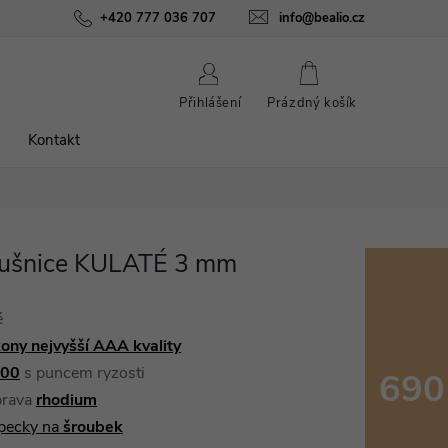
ínky
Podmínky ochrany osobních údajů
+420 777 036 707
info@bealio.cz
O nás
Péče o šperky
NÁKUPNÍ
Přihlášení
Prázdný košík
KOŠÍK
Kontakt
áušnice KULATÉ 3 mm
é
kony nejvyšší AAA kvality
000
s puncem ryzosti
690
prava
rhodium
Měrná
pecky na
šroubek
cena: