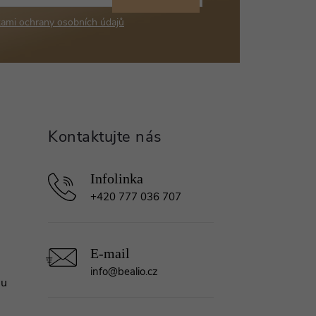
ami ochrany osobních údajů
+420 777 036 707
info
@
bealio.cz
mu