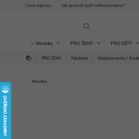
Přejít
Cena dopravy
Jak správně zjistit velikost prstenu?
Re
na
obsah
✨ Novinky
PRO ŽENY
PRO DĚTI
PRO ŽENY
Náušnice
Náušnice pecky / šrou
Domů
Novinka