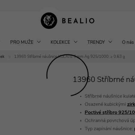
klamace a výměna šperků
Odstoupení od smlouvy
Obchodní podm
PRO MUŽE
KOLEKCE
TRENDY
O nás
bek
13960 Stříbrné náušnice KULATÉ 3 mm
Ag 925/1000; ≥ 0,63 g
13960 Stříbrné n
Stříbrné náušnice kulat
Osazené kubickými
zir
Poctivé stříbro 925/1
Ochranná povrchová ú
Typ zapínání náušnice: