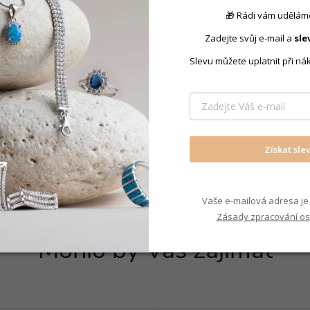
🎁 Rádi vám uděláme
Produkt nal
Zadejte svůj e-mail a
sle
Slevu můžete uplatnit při ná
Náušnice p
Získat sle
Vaše e-mailová adresa je 
Zásady zpracování os
Mohlo by Vás zajímat