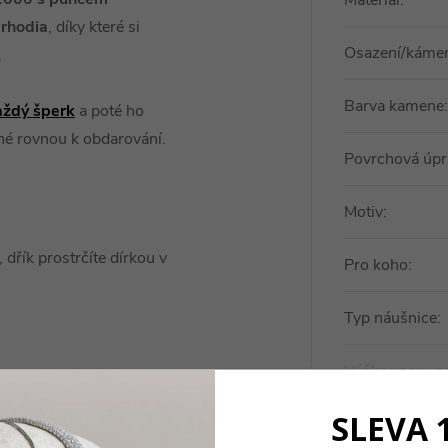
Materiál
:
rhodia
, díky které si
Osazení/káme
.
Barva kamene
:
aždý šperk
a poté ho
ené rovnou k obdarování.
Povrchová úpr
Motiv
:
 dřík prostrčíte dírkou v
Pro koho
:
.
Typ náušnice
:
Výška vzoru n
SLEVA 