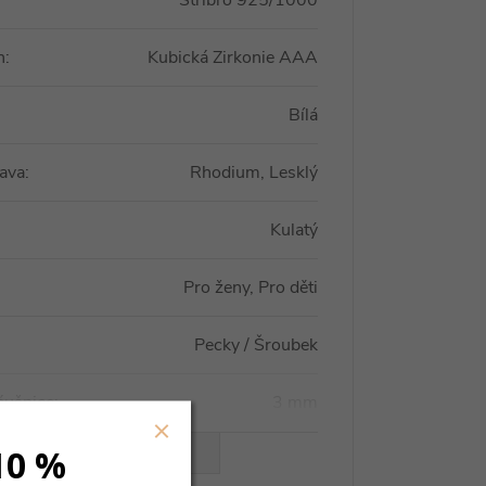
Stříbro 925/1000
n
:
Kubická Zirkonie AAA
Bílá
ava
:
Rhodium, Lesklý
Kulatý
Pro ženy, Pro děti
Pecky / Šroubek
áušnice
:
3 mm
10 %
VŠECHNY PARAMETRY