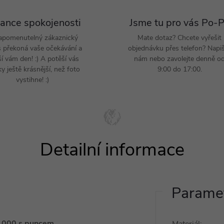
ance spokojenosti
Jsme tu pro vás Po-
apomenutelný zákaznický
Mate dotaz? Chcete vyřešit
s překoná vaše očekávání a
objednávku přes telefon? Napi
ší vám den! :) A potěší vás
nám nebo zavolejte denně o
y ještě krásnější, než foto
9:00 do 17:00.
vystihne! :)
Paramet
5/1000 s puncem