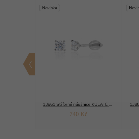
Novinka
Novi
šnice KULATÉ
13961 Stříbrné náušnice KULATÉ 4 mm
Kč
740 Kč