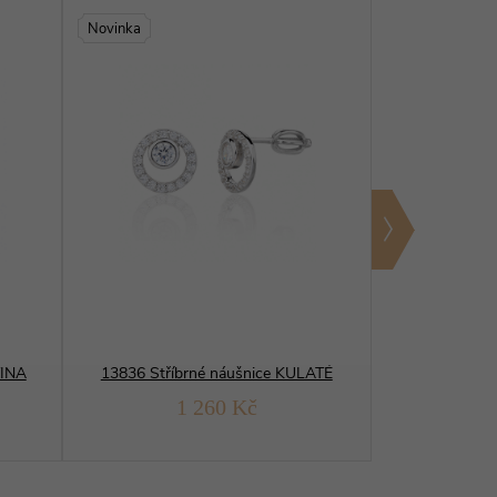
Novinka
Novinka
TINA
13836 Stříbrné náušnice KULATÉ
14016 Stříb
1 260 Kč
1