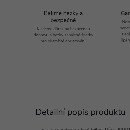
Balíme hezky a
Gar
bezpečně
Nez
servi
Klademe důraz na bezpečnou
zlep
dopravu a hezky zabalené šperky
šperk
pro okamžité obdarování.
Detailní popis produktu
Jsou vyrobeny
z kvalitního stříbra 92