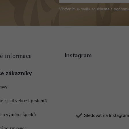
Vložením e-mailu souhlasíte s
podmínk
Instagram
še zákazníky
ravy
ě zjistit velikost prstenu?
e a výměna šperků
Sledovat na Instagra
í od smlouvy