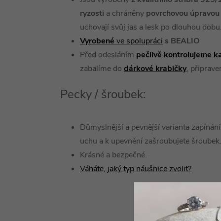
ryzosti
a chráněny
povrchovou úpravou 
uchovají svůj jas a lesk po dlouhou dobu
Vyrobené
ve spolupráci
s BEALIO
Před odesláním
pečlivě kontrolujeme k
zabalíme do
dárkové
krabičky
, připrav
Pecky / šroubek:
Důmyslnější a pevnější varianta zapínání,
uchu a k upevnění zašroubujete šroubek
Krásné a bezpečné.
Váháte, jaký typ náušnice zvolit?