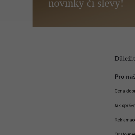
á
p
a
t
í
Pro na
Cena dop
Jak správn
Reklamac
Odstoupen