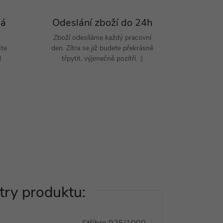
Pá
Odeslání zboží do 24h
Zboží odesíláme každý pracovní
šte
den. Zítra se již budete překrásně
d
třpytit, výjimečně pozítří. :)
ry produktu: