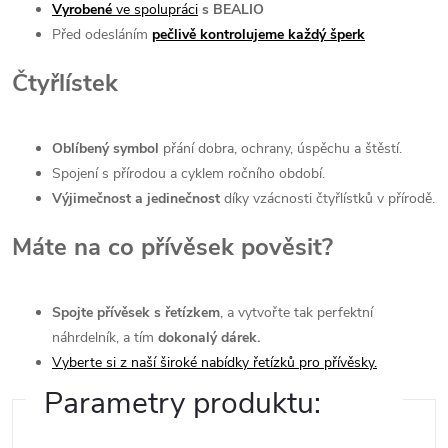
Vyrobené
ve spolupráci
s BEALIO
Před odesláním
pečlivě kontrolujeme každý šperk
Čtyřlístek
Oblíbený symbol
přání dobra, ochrany, úspěchu a štěstí.
Spojení s přírodou a cyklem ročního období.
Výjimečnost a jedinečnost
díky vzácnosti čtyřlístků v přírodě.
Máte na co přívěsek pověsit?
Spojte přívěsek s řetízkem
, a vytvořte tak perfektní
náhrdelník, a tím
dokonalý dárek.
Vyberte si z naší široké nabídky řetízků pro přívěsky.
Parametry produktu: