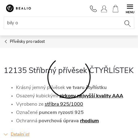
Přejít
na
NÁKUPNÍ
obsah
KOŠÍK
Přívěsky pro radost
12135 Stříbrný přívěsek ČTYŘLÍSTEK
Krásný jemný přívěsek
ve tvaru čtyřlístku
Osazený kubickými
zirkony nejvyšší kvality AAA
Vyrobeno
ze
stříbra 925/1000
Označené
puncem ryzosti 925
Ochranná
povrchová úprava
rhodium
Detailní informace