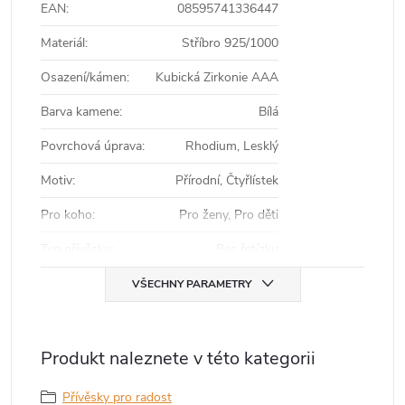
EAN
:
08595741336447
Materiál
:
Stříbro 925/1000
Osazení/kámen
:
Kubická Zirkonie AAA
Barva kamene
:
Bílá
Povrchová úprava
:
Rhodium, Lesklý
Motiv
:
Přírodní, Čtyřlístek
Pro koho
:
Pro ženy, Pro děti
Typ přívěsku
:
Bez řetízku
VŠECHNY PARAMETRY
Produkt naleznete v této kategorii
Přívěsky pro radost