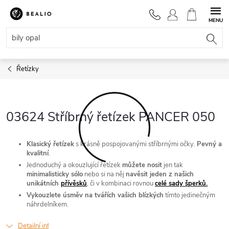
Přejít
na
NÁKUPNÍ
obsah
KOŠÍK
Řetízky
03624 Stříbrný řetízek PANCER 050
Klasický řetízek
s krásně pospojovanými stříbrnými očky.
Pevný a
kvalitní
.
Jednoduchý a okouzlující řetízek
můžete nosit
jen tak
minimalisticky sólo
nebo si na něj
navěsit jeden z našich
unikátních
přívěsků
, či v kombinaci rovnou
celé sady šperků.
Vykouzlete úsměv na tvářích vašich blízkých
tímto jedinečným
náhrdelníkem.
Detailní informace