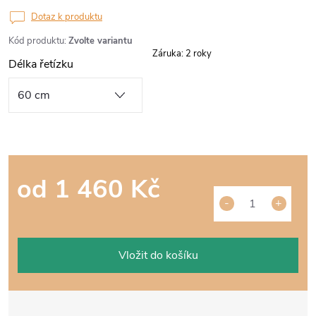
Dotaz k produktu
Kód produktu:
Zvolte variantu
Záruka
:
2 roky
Délka řetízku
od
1 460 Kč
Měrná
cena:
Vložit do košíku