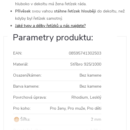
hluboko v dekoltu má žena řetízek ráda.
Přívěsek
svou vahou
stáhne řetízek hlouběji
do dekoltu, než
kdyby byl řetízek samotný.
Jaké typy a délky řetízků u nás najdete?
Parametry produktu:
EAN
:
08595741302503
Materiál
:
Stříbro 925/1000
Osazení/kámen
:
Bez kamene
Barva kamene
:
Bez kamene
Povrchová úprava
:
Rhodium, Lesklý
Pro koho
:
Pro ženy, Pro muže, Pro děti
?
Šířka
:
2 mm