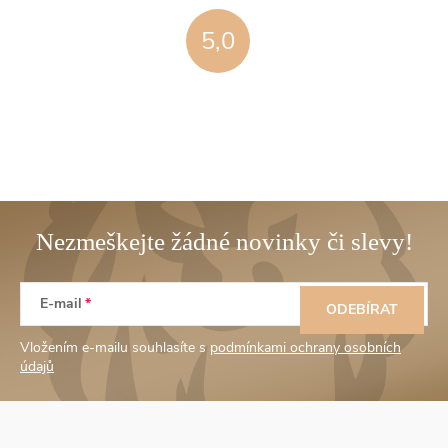
5,0
Z
E-mail
á
ODEBÍRAT
Vložením e-mailu souhlasíte s
podmínkami ochrany osobních
p
údajů
a