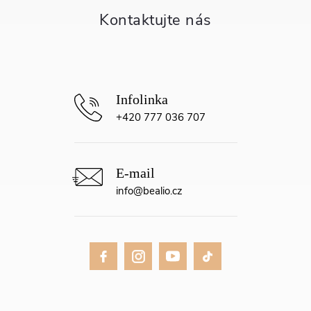
t
í
+420 777 036 707
info
@
bealio.cz