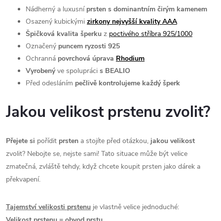
Nádherný a luxusní
prsten s dominantním čirým kamenem
Osazený kubickými
zirkony nejvyšší kvality AAA
Špičková kvalita šperku
z
poctivého stříbra 925/1000
Označený
puncem ryzosti 925
Ochranná
povrchová úprava
Rhodium
Vyrobený
ve spolupráci
s BEALIO
Před odesláním
pečlivě kontrolujeme každý šperk
Jakou velikost prstenu zvolit?
Přejete si
pořídit
prsten
a stojíte před otázkou,
jakou velikost
zvolit? Nebojte se, nejste sami! Tato situace může být velice
zmatečná, zvláště tehdy, když chcete koupit prsten jako dárek a
překvapení.
Tajemství velikosti prstenu
je vlastně velice jednoduché:
Velikost prstenu = obvod prstu