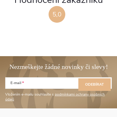
5,0
Z
E-mail
á
ODEBÍRAT
Vložením e-mailu souhlasíte s
podmínkami ochrany osobních
p
údajů
a