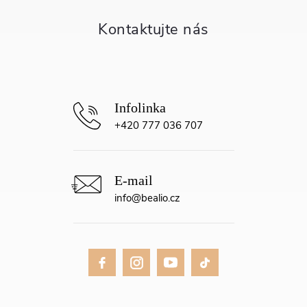
t
í
+420 777 036 707
info
@
bealio.cz