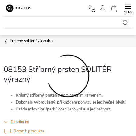
Přejít
na
NÁKUPNÍ
obsah
KOŠÍK
Prsteny solitér / zásnubní
08153 Stříbrný prsten SOLITÉR
výrazný
Krásný stříbrný prsten
s dominantním kamenem.
Dokonale vybroušený
, při každém pohybu se
jedinečně blyští
.
Každá milovnice šperků ocení jeho krásu a jedinečnost.
Detailní informace
Dotaz k produktu