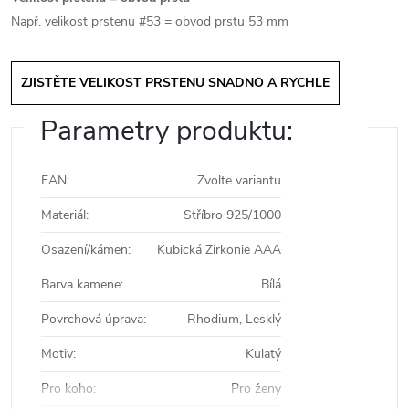
Např. velikost prstenu #53 = obvod prstu 53 mm
ZJISTĚTE VELIKOST PRSTENU SNADNO A RYCHLE
Parametry produktu:
EAN
:
Zvolte variantu
Materiál
:
Stříbro 925/1000
Osazení/kámen
:
Kubická Zirkonie AAA
Barva kamene
:
Bílá
Povrchová úprava
:
Rhodium, Lesklý
Motiv
:
Kulatý
Pro koho
:
Pro ženy