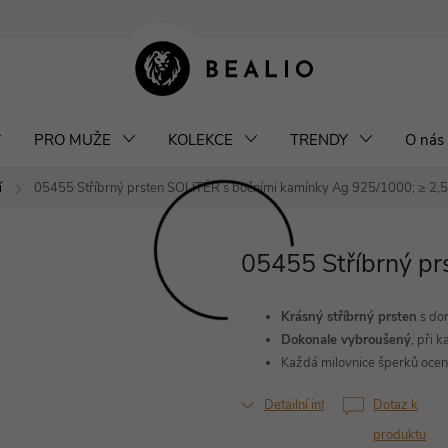
klamace a výměna šperků
Odstoupení od smlouvy
Obchodní podm
PRO MUŽE
KOLEKCE
TRENDY
O nás
í
05455 Stříbrný prsten SOLITÉR s bočními kamínky
Ag 925/1000; ≥ 2,5
05455 Stříbrný pr
Krásný stříbrný prsten
s do
Dokonale vybroušený
, při
Každá milovnice šperků ocení
Detailní informace
Dotaz k
produktu