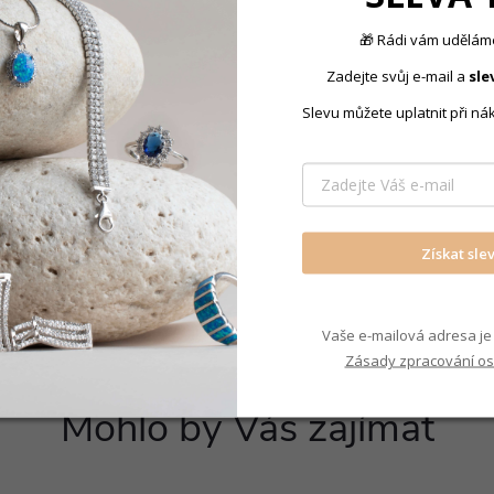
🎁 Rádi vám uděláme
 mm
Zadejte svůj e-mail a
sle
Produkt nal
Slevu můžete uplatnit při ná
HLE
Prsteny sol
Získat sle
Vaše e-mailová adresa je 
Zásady zpracování os
Mohlo by Vás zajímat