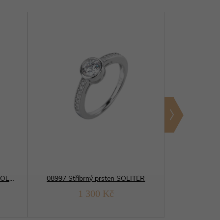
04006 Stříbrný prsten NĚŽNÝ SOLITÉR
08997 Stříbrný prsten SOLITÉR
1 300 Kč
1