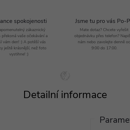
ance spokojenosti
Jsme tu pro vás Po-
apomenutelný zákaznický
Mate dotaz? Chcete vyřešit
s překoná vaše očekávání a
objednávku přes telefon? Napi
ší vám den! :) A potěší vás
nám nebo zavolejte denně o
y ještě krásnější, než foto
9:00 do 17:00.
vystihne! :)
Paramet