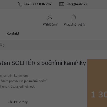
ínky
Podmínky ochrany osobních údajů
+420 777 036 707
info@bealio.cz
O nás
Péče o šperky
NÁKUPNÍ
Přihlášení
Prázdný košík
KOŠÍK
Kontakt
3 g
sten SOLITÉR s bočními kamínky
minantním kamenem.
 každém pohybu se
jedinečně blyští
.
 jeho krásu a jedinečnost.
1 3
Měrná
Záruka
:
2 roky