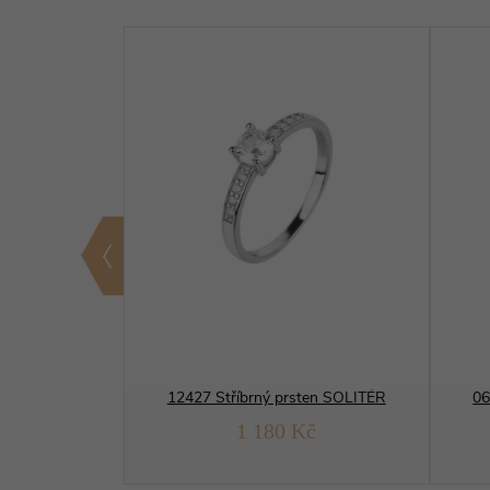
14237 Stříbrný prsten OBDÉLNÍK solitér
12427 Stříbrný prsten SOLITÉR
06
Kč
1 180 Kč