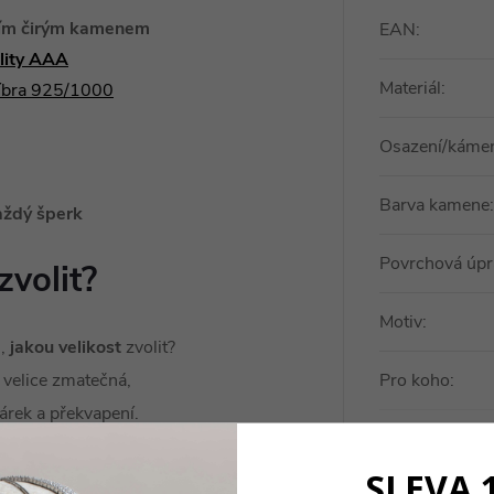
ním čirým kamenem
EAN
:
ality AAA
Materiál
:
říbra 925/1000
Osazení/káme
Barva kamene
:
aždý šperk
Povrchová úpr
zvolit?
Motiv
:
u,
jakou velikost
zvolit?
 velice zmatečná,
Pro koho
:
dárek a překvapení.
Typ prstenu
:
SLEVA 
jednoduché: