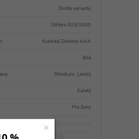
Zvolte variantu
Stříbro 925/1000
n
:
Kubická Zirkonie AAA
Bílá
ava
:
Rhodium, Lesklý
Kulatý
Pro ženy
S kamínky, Zásnubní
10 %
VŠECHNY PARAMETRY