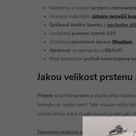
Nádherný a luxusní
prsten s dominant
Osazený kubickými
zirkony nejvyšší kv
Špičková kvalita šperku
z
poctivého st
Označený
puncem ryzosti 925
Ochranná
povrchová úprava
Rhodium
Vyrobený
ve spolupráci
s BEALIO
Před odesláním
pečlivě kontrolujeme k
Jakou velikost prstenu 
Přejete si
pořídit
prsten
a stojíte před otázko
Nebojte se, nejste sami! Tato situace může být
zvláště tehdy, když chcete koupit prsten jako 
Tajemství velikosti prstenu
je vlastně velice 