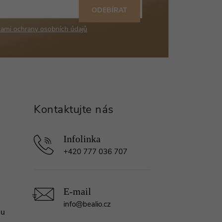
ODEBÍRAT
ami ochrany osobních údajů
+420 777 036 707
info
@
bealio.cz
mu