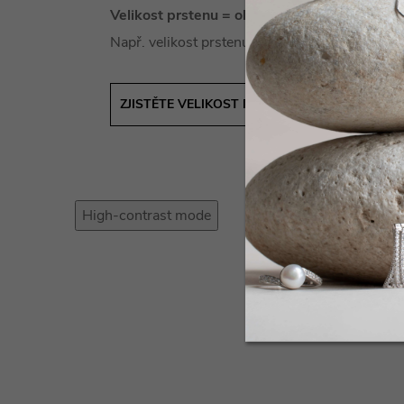
Velikost prstenu = obvod prstu
Např. velikost prstenu #53 = obvod prstu 53
ZJISTĚTE VELIKOST PRSTENU SNADNO A RYC
High-contrast mode