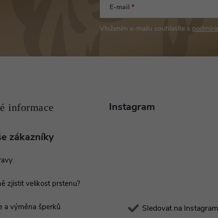
E-mail
Vložením e-mailu souhlasíte s
podmínk
Instagram
še zákazníky
ravy
ě zjistit velikost prstenu?
e a výměna šperků
Sledovat na Instagra