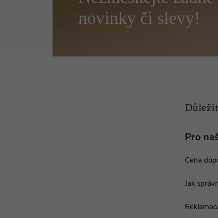
á
p
a
t
í
Pro na
Cena dop
Jak správn
Reklamac