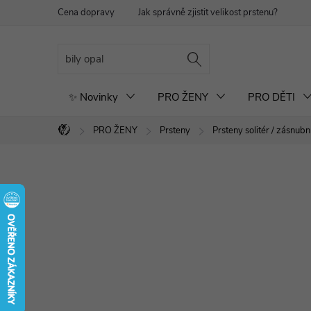
Přejít
Cena dopravy
Jak správně zjistit velikost prstenu?
Re
na
obsah
✨ Novinky
PRO ŽENY
PRO DĚTI
PRO ŽENY
Prsteny
Prsteny solitér / zásnubn
Domů