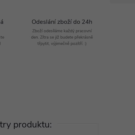
Pá
Odeslání zboží do 24h
Zboží odesíláme každý pracovní
šte
den. Zítra se již budete překrásně
d
třpytit, výjimečně pozítří. :)
ry produktu: