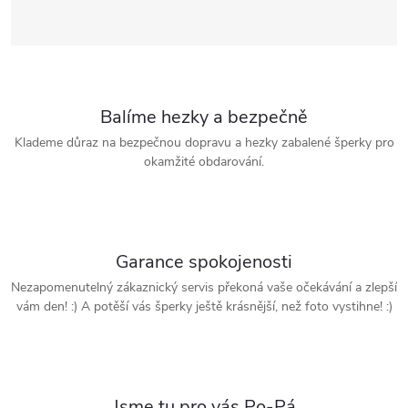
Balíme hezky a bezpečně
Klademe důraz na bezpečnou dopravu a hezky zabalené šperky pro
okamžité obdarování.
Garance spokojenosti
Nezapomenutelný zákaznický servis překoná vaše očekávání a zlepší
vám den! :) A potěší vás šperky ještě krásnější, než foto vystihne! :)
Jsme tu pro vás Po-Pá