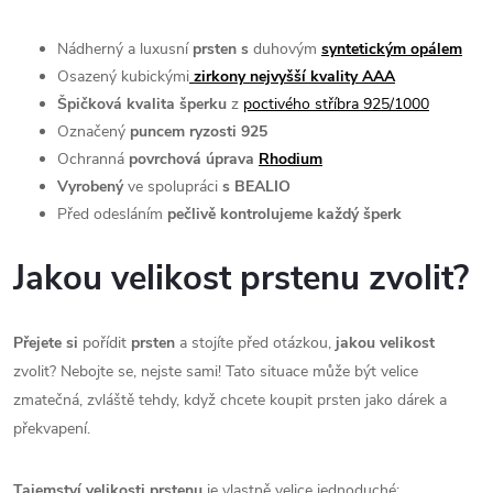
Nádherný a luxusní
prsten s
duhovým
syntetickým opálem
Osazený kubickými
zirkony nejvyšší kvality AAA
Špičková kvalita šperku
z
poctivého stříbra 925/1000
Označený
puncem ryzosti 925
Ochranná
povrchová úprava
Rhodium
Vyrobený
ve spolupráci
s BEALIO
Před odesláním
pečlivě kontrolujeme každý šperk
Jakou velikost prstenu zvolit?
Přejete si
pořídit
prsten
a stojíte před otázkou,
jakou velikost
zvolit? Nebojte se, nejste sami! Tato situace může být velice
zmatečná, zvláště tehdy, když chcete koupit prsten jako dárek a
překvapení.
Tajemství velikosti prstenu
je vlastně velice jednoduché: