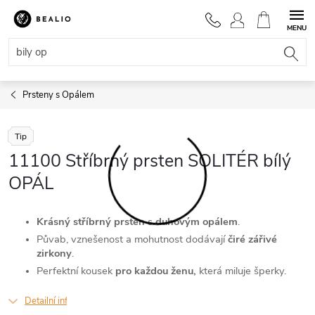
Přejít
na
NÁKUPNÍ
obsah
KOŠÍK
Prsteny s Opálem
Tip
11100 Stříbrný prsten SOLITÉR bílý
OPÁL
Krásný stříbrný prsten
s
duhovým opálem
.
Půvab, vznešenost a mohutnost dodávají
čiré zářivé
zirkony
.
Perfektní kousek
pro každou ženu,
která miluje šperky.
Detailní informace