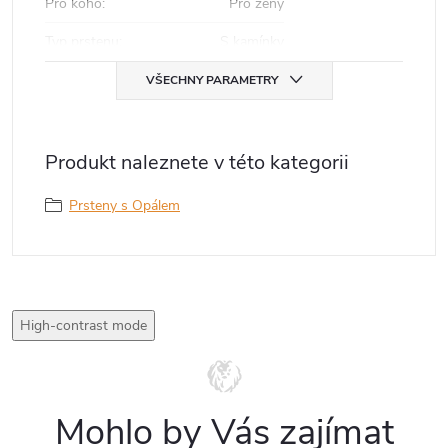
Pro koho
:
Pro ženy
Typ prstenu
:
S kamínky
VŠECHNY PARAMETRY
Produkt naleznete v této kategorii
Prsteny s Opálem
High-contrast mode
Mohlo by Vás zajímat