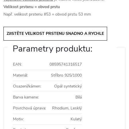
Velikost prstenu = obvod prstu
Např. velikost prstenu #53 = obvod prstu 53 mm
ZJISTĚTE VELIKOST PRSTENU SNADNO A RYCHLE
Parametry produktu:
EAN
:
08595741316517
Materiál
:
Stříbro 925/1000
Osazení/kámen
:
Opál syntetický
Barva kamene
:
Bílá
Povrchová úprava
:
Rhodium, Lesklý
Motiv
:
Kulatý