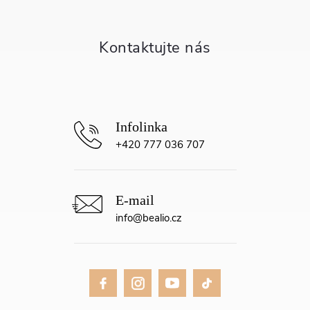
a
t
í
+420 777 036 707
info
@
bealio.cz