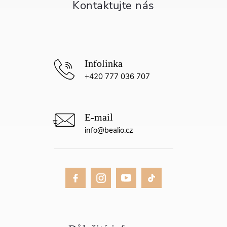
t
í
+420 777 036 707
info
@
bealio.cz