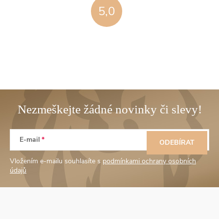
5,0
Z
E-mail
á
ODEBÍRAT
Vložením e-mailu souhlasíte s
podmínkami ochrany osobních
p
údajů
a