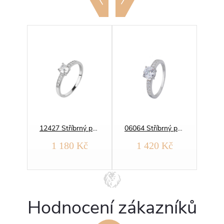
13236 Stříbrný prsten SOLITÉR jemný yellow
12427 Stříbrný prsten SOLITÉR
06064 Stříbrný prsten SOLITÉR
č
1 180 Kč
1 420 Kč
Hodnocení zákazníků