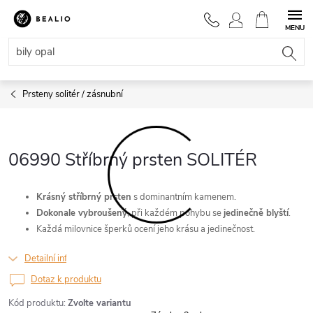
Přejít
na
NÁKUPNÍ
obsah
KOŠÍK
Prsteny solitér / zásnubní
06990 Stříbrný prsten SOLITÉR
Krásný stříbrný prsten
s dominantním kamenem.
Dokonale vybroušený
, při každém pohybu se
jedinečně blyští
.
Každá milovnice šperků ocení jeho krásu a jedinečnost.
Detailní informace
Dotaz k produktu
Kód produktu:
Zvolte variantu