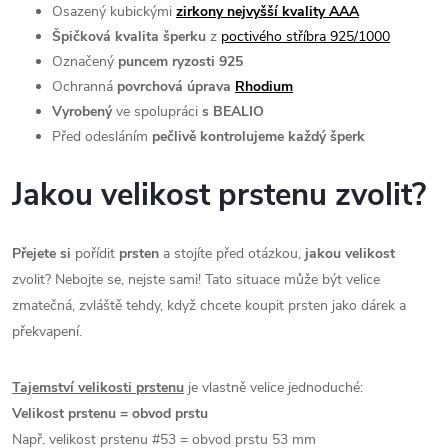
Osazený kubickými
zirkony nejvyšší kvality AAA
Špičková kvalita šperku
z
poctivého stříbra 925/1000
Označený
puncem ryzosti 925
Ochranná
povrchová úprava
Rhodium
Vyrobený
ve spolupráci
s BEALIO
Před odesláním
pečlivě kontrolujeme každý šperk
Jakou velikost prstenu zvolit?
Přejete si
pořídit
prsten
a stojíte před otázkou,
jakou velikost
zvolit? Nebojte se, nejste sami! Tato situace může být velice
zmatečná, zvláště tehdy, když chcete koupit prsten jako dárek a
překvapení.
Tajemství velikosti prstenu
je vlastně velice jednoduché:
Velikost prstenu = obvod prstu
Např. velikost prstenu #53 = obvod prstu 53 mm