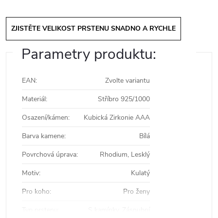
ZJISTĚTE VELIKOST PRSTENU SNADNO A RYCHLE
Parametry produktu:
EAN
:
Zvolte variantu
Materiál
:
Stříbro 925/1000
Osazení/kámen
:
Kubická Zirkonie AAA
Barva kamene
:
Bílá
Povrchová úprava
:
Rhodium, Lesklý
Motiv
:
Kulatý
Pro koho
:
Pro ženy
Typ prstenu
:
S kamínky, Zásnubní