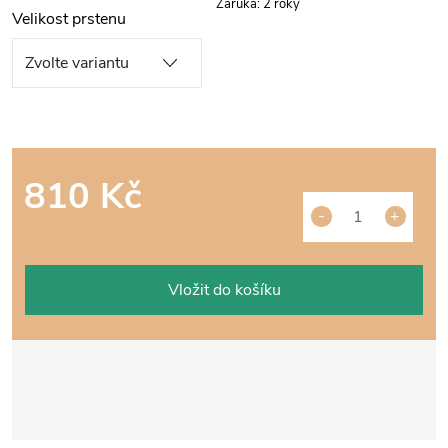
Záruka
:
2 roky
Velikost prstenu
810 Kč
Měrná
cena:
Vložit do košíku