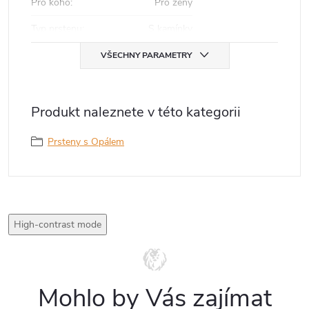
Pro koho
:
Pro ženy
Typ prstenu
:
S kamínky
VŠECHNY PARAMETRY
Produkt naleznete v této kategorii
Prsteny s Opálem
High-contrast mode
Mohlo by Vás zajímat