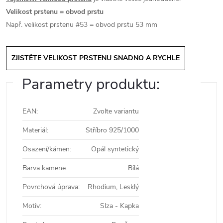
Velikost prstenu = obvod prstu
Např. velikost prstenu #53 = obvod prstu 53 mm
ZJISTĚTE VELIKOST PRSTENU SNADNO A RYCHLE
Parametry produktu:
EAN
:
Zvolte variantu
Materiál
:
Stříbro 925/1000
Osazení/kámen
:
Opál syntetický
Barva kamene
:
Bílá
Povrchová úprava
:
Rhodium, Lesklý
Motiv
:
Slza - Kapka