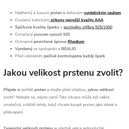
Nádherný a luxusní
prsten s
duhovým
syntetickým opálem
Osazený kubickými
zirkony nejvyšší kvality AAA
Špičková kvalita šperku
z
poctivého stříbra 925/1000
Označený
puncem ryzosti 925
Ochranná
povrchová úprava
Rhodium
Vyrobený
ve spolupráci
s BEALIO
Před odesláním
pečlivě kontrolujeme každý šperk
Jakou velikost prstenu zvolit?
Přejete si
pořídit
prsten
a stojíte před otázkou,
jakou velikost
zvolit? Nebojte se, nejste sami! Tato situace může být velice
zmatečná, zvláště tehdy, když chcete koupit prsten jako dárek a
překvapení.
Tajemství velikosti prstenu
je vlastně velice jednoduché: