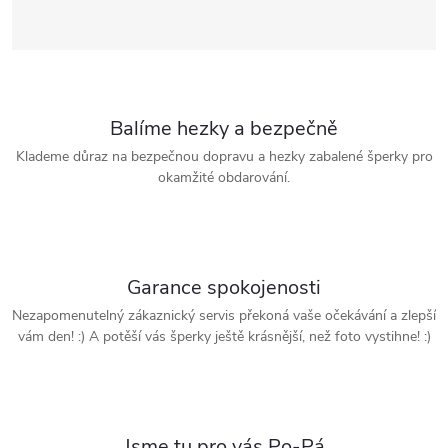
Balíme hezky a bezpečně
Klademe důraz na bezpečnou dopravu a hezky zabalené šperky pro
okamžité obdarování.
Garance spokojenosti
Nezapomenutelný zákaznický servis překoná vaše očekávání a zlepší
vám den! :) A potěší vás šperky ještě krásnější, než foto vystihne! :)
Jsme tu pro vás Po-Pá