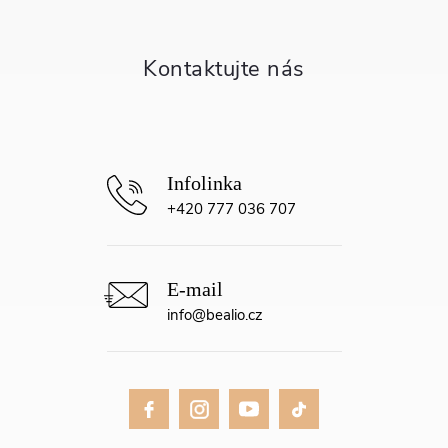
a
t
í
+420 777 036 707
info
@
bealio.cz