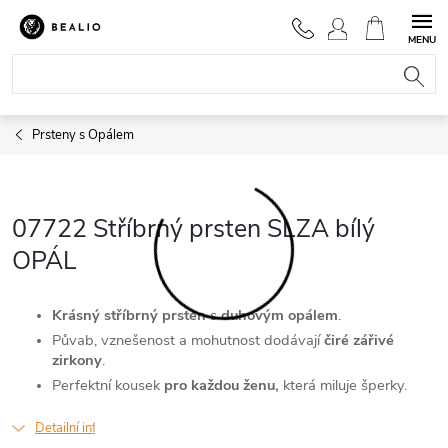
Přejít
na
NÁKUPNÍ
obsah
KOŠÍK
Prsteny s Opálem
07722 Stříbrný prsten SLZA bílý
OPÁL
Krásný stříbrný prsten
s
duhovým opálem
.
Půvab, vznešenost a mohutnost dodávají
čiré zářivé
zirkony
.
Perfektní kousek
pro každou ženu,
která miluje šperky.
Detailní informace