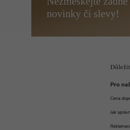
á
p
a
t
í
Pro na
Cena dop
Jak správn
Reklamac