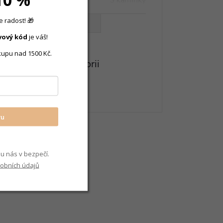
S kamínky
 radost! 🎁
VŠECHNY PARAMETRY
vový
kód
je váš!
kupu nad 1500 Kč.
eznete v této kategorii
 Opálem
vu
u nás v bezpečí.
obních údajů