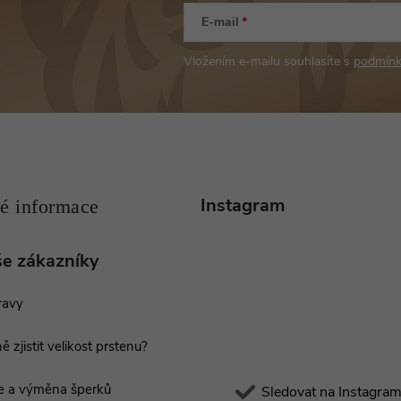
E-mail
Vložením e-mailu souhlasíte s
podmínk
Instagram
še zákazníky
ravy
ě zjistit velikost prstenu?
e a výměna šperků
Sledovat na Instagra