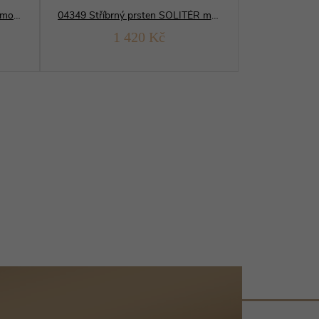
14335 Stříbrný prsten KULATÝ modrý opál
04349 Stříbrný prsten SOLITÉR modrý OPÁL
1 420 Kč
1