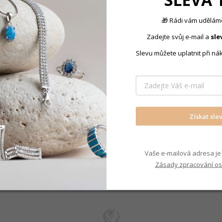
Typ prstenu
:
u,
jakou velikost
zvolit?
 velice zmatečná,
🎁 Rádi vám uděláme
dárek a překvapení.
Zadejte svůj e-mail a
sle
Slevu můžete uplatnit při ná
Produkt nal
jednoduché:
Prsteny s
 mm
Získat sle
HLE
Vaše e-mailová adresa je 
Zásady zpracování os