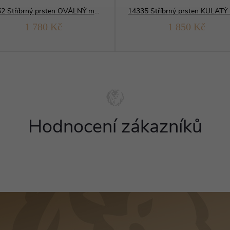
14352 Stříbrný prsten OVÁLNÝ modrý opál
1 780 Kč
1 850 Kč
Hodnocení zákazníků