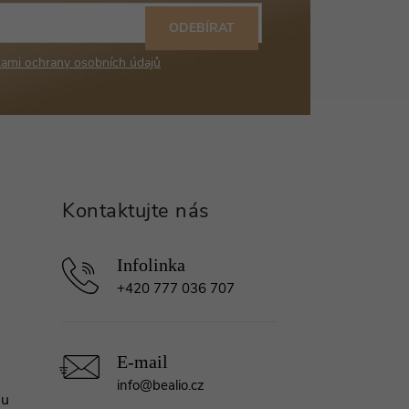
ODEBÍRAT
ami ochrany osobních údajů
+420 777 036 707
info
@
bealio.cz
mu