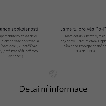
ance spokojenosti
Jsme tu pro vás Po-
apomenutelný zákaznický
Mate dotaz? Chcete vyřešit
s překoná vaše očekávání a
objednávku přes telefon? Napi
ší vám den! :) A potěší vás
nám nebo zavolejte denně o
y ještě krásnější, než foto
9:00 do 17:00.
vystihne! :)