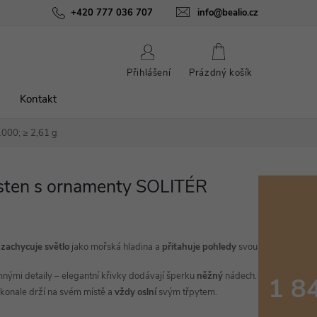
ínky
Podmínky ochrany osobních údajů
+420 777 036 707
info@bealio.cz
O nás
Péče o šperky
NÁKUPNÍ
Přihlášení
Prázdný košík
KOŠÍK
Kontakt
000; ≥ 2,61 g
rsten s ornamenty SOLITÉR
–
zachycuje
světlo
jako mořská hladina a
přitahuje
pohledy
svou
mnými detaily – elegantní křivky dodávají šperku
něžný
nádech.
1 8
konale drží na svém místě a
vždy
oslní
svým třpytem.
Měrná