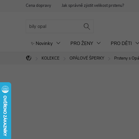
Přejít
Cena dopravy
Jak správně zjistit velikost prstenu?
Re
na
obsah
✨ Novinky
PRO ŽENY
PRO DĚTI
KOLEKCE
OPÁLOVÉ ŠPERKY
Prsteny s Op
Domů