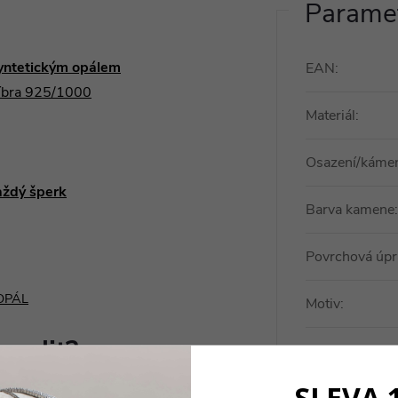
Paramet
yntetickým opálem
EAN
:
říbra 925/1000
Materiál
:
Osazení/káme
aždý šperk
Barva kamene
:
Povrchová úpr
OPÁL
Motiv
:
zvolit?
Pro koho
:
SLEVA 