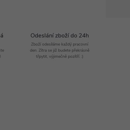
Pá
Odeslání zboží do 24h
Zboží odesíláme každý pracovní
šte
den. Zítra se již budete překrásně
d
třpytit, výjimečně pozítří. :)