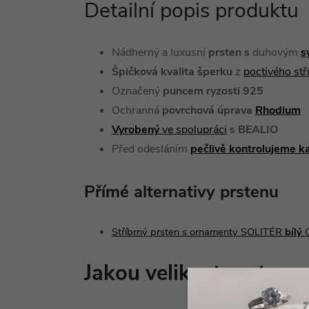
Detailní popis produktu
Nádherný a luxusní
prsten s
duhovým
s
Špičková kvalita šperku
z
poctivého st
Označený
puncem ryzosti 925
Ochranná
povrchová úprava
Rhodium
Vyrobený
ve spolupráci
s BEALIO
Před odesláním
pečlivě kontrolujeme k
Přímé alternativy prstenu
Stříbrný prsten s ornamenty SOLITÉR
bílý
Jakou velikost prstenu 