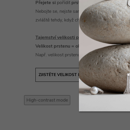
Přejete si
pořídit
prsten
a stojíte před otázko
Nebojte se, nejste sami! Tato situace může být
zvláště tehdy, když chcete koupit prsten jako 
Tajemství velikosti prstenu
je vlastně velice 
Velikost prstenu = obvod prstu
Např. velikost prstenu #53 = obvod prstu 53
ZJISTĚTE VELIKOST PRSTENU SNADNO A RYC
High-contrast mode