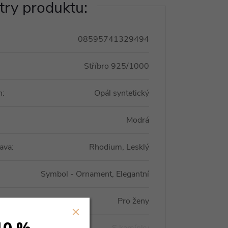
ry produktu:
08595741329494
Stříbro 925/1000
n
:
Opál syntetický
Modrá
ava
:
Rhodium, Lesklý
Symbol - Ornament, Elegantní
Pro ženy
10 %