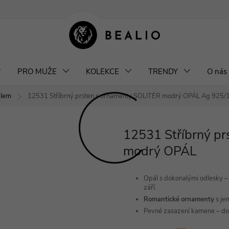
klamace a výměna šperků
Odstoupení od smlouvy
Obchodní podm
PRO MUŽE
KOLEKCE
TRENDY
O nás
álem
12531 Stříbrný prsten s ornamenty SOLITÉR modrý OPÁL
Ag 925/1
12531 Stříbrný p
modrý OPÁL
Opál s dokonalými odlesky 
září.
Romantické
ornamenty
s je
Pevné zasazení kamene – do