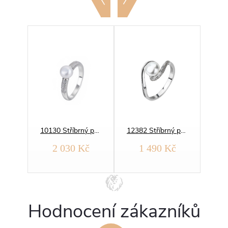
11659 Stříbrný prsten ŘECKÝ bílý OPÁL
10130 Stříbrný prsten PERLA zářivá
12382 Stříbrný prsten ŘÍČNÍ PERLA vlnky
č
2 030 Kč
1 490 Kč
Hodnocení zákazníků