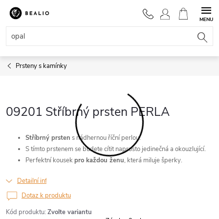
Přejít
na
NÁKUPNÍ
obsah
KOŠÍK
Prsteny s kamínky
09201 Stříbrný prsten PERLA
Stříbrný
prsten
s nádhernou říční perlou.
S tímto prstenem se budete cítit naprosto jedinečná a okouzlující.
Perfektní kousek
pro každou ženu
, která miluje šperky.
Detailní informace
Dotaz k produktu
Kód produktu:
Zvolte variantu