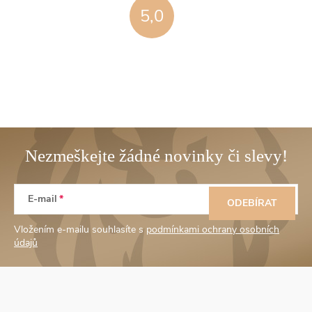
5,0
Z
E-mail
á
ODEBÍRAT
Vložením e-mailu souhlasíte s
podmínkami ochrany osobních
p
údajů
a