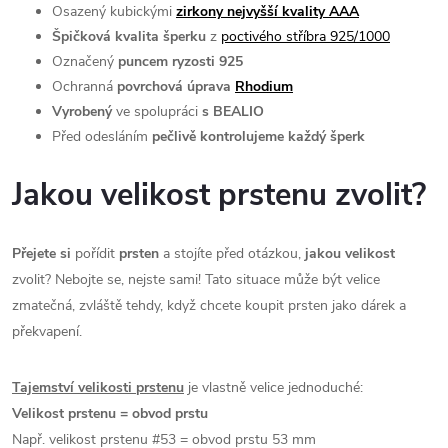
Osazený kubickými
zirkony nejvyšší kvality AAA
Špičková kvalita šperku
z
poctivého stříbra 925/1000
Označený
puncem ryzosti 925
Ochranná
povrchová úprava
Rhodium
Vyrobený
ve spolupráci
s BEALIO
Před odesláním
pečlivě kontrolujeme každý šperk
Jakou velikost prstenu zvolit?
Přejete si
pořídit
prsten
a stojíte před otázkou,
jakou velikost
zvolit? Nebojte se, nejste sami! Tato situace může být velice
zmatečná, zvláště tehdy, když chcete koupit prsten jako dárek a
překvapení.
Tajemství velikosti prstenu
je vlastně velice jednoduché:
Velikost prstenu = obvod prstu
Např. velikost prstenu #53 = obvod prstu 53 mm