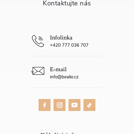
t
í
+420 777 036 707
info
@
bealio.cz