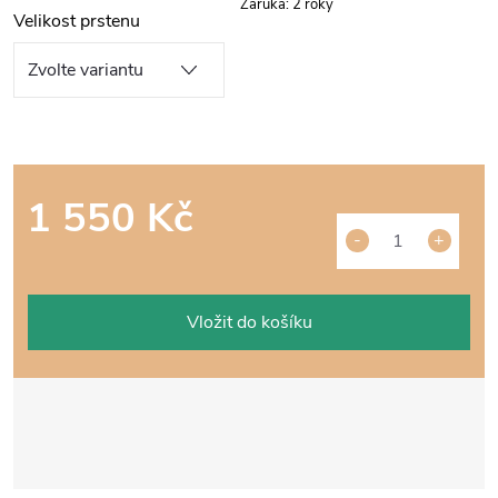
Záruka
:
2 roky
Velikost prstenu
1 550 Kč
Měrná
cena:
Vložit do košíku