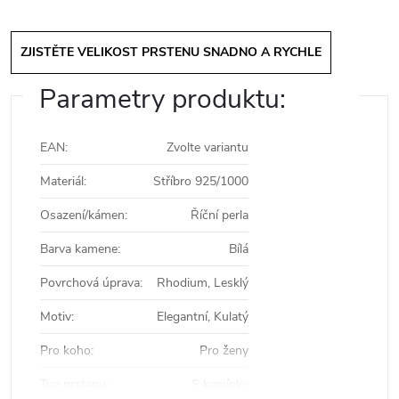
ZJISTĚTE VELIKOST PRSTENU SNADNO A RYCHLE
Parametry produktu:
EAN
:
Zvolte variantu
Materiál
:
Stříbro 925/1000
Osazení/kámen
:
Říční perla
Barva kamene
:
Bílá
Povrchová úprava
:
Rhodium, Lesklý
Motiv
:
Elegantní, Kulatý
Pro koho
:
Pro ženy
Typ prstenu
:
S kamínky