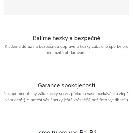
Balíme hezky a bezpečně
Klademe důraz na bezpečnou dopravu a hezky zabalené šperky pro
okamžité obdarování.
Garance spokojenosti
Nezapomenutelný zákaznický servis překoná vaše očekávání a zlepší
vám den! :) A potěší vás šperky ještě krásnější, než foto vystihne! :)
Jsme tu pro vás Po-Pá