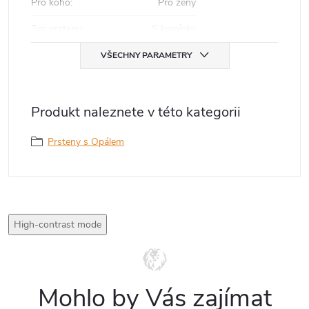
Pro koho
:
Pro ženy
Typ prstenu
:
S kamínky
VŠECHNY PARAMETRY
Produkt naleznete v této kategorii
Prsteny s Opálem
High-contrast mode
Mohlo by Vás zajímat