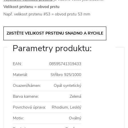
Velikost prstenu = obvod prstu
Např. velikost prstenu #53 = obvod prstu 53 mm
ZJISTĚTE VELIKOST PRSTENU SNADNO A RYCHLE
Parametry produktu:
EAN
:
08595741319433
Materiál
:
Stříbro 925/1000
Osazení/kámen
:
Opál syntetický
Barva kamene
:
Zelená
Povrchová úprava
:
Rhodium, Lesklý
Motiv
:
Oválný