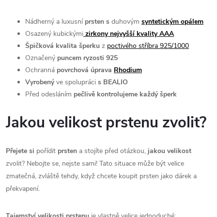
Nádherný a luxusní
prsten s
duhovým
syntetickým opálem
Osazený kubickými
zirkony nejvyšší kvality AAA
Špičková kvalita šperku
z
poctivého stříbra 925/1000
Označený
puncem ryzosti 925
Ochranná
povrchová úprava
Rhodium
Vyrobený
ve spolupráci
s BEALIO
Před odesláním
pečlivě kontrolujeme každý šperk
Jakou velikost prstenu zvolit?
Přejete si
pořídit
prsten
a stojíte před otázkou,
jakou velikost
zvolit? Nebojte se, nejste sami! Tato situace může být velice
zmatečná, zvláště tehdy, když chcete koupit prsten jako dárek a
překvapení.
Tajemství velikosti prstenu
je vlastně velice jednoduché: