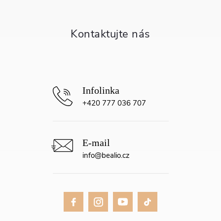
a
t
í
+420 777 036 707
info
@
bealio.cz