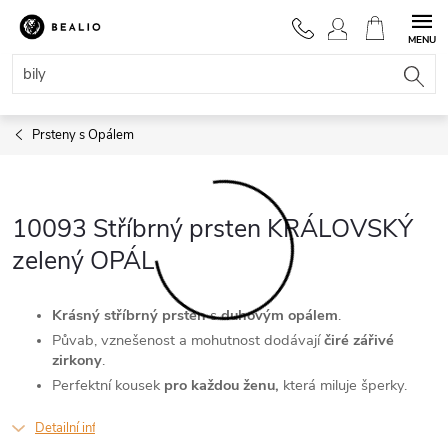
Přejít
na
NÁKUPNÍ
obsah
KOŠÍK
Prsteny s Opálem
10093 Stříbrný prsten KRÁLOVSKÝ
zelený OPÁL
Krásný stříbrný prsten
s
duhovým opálem
.
Půvab, vznešenost a mohutnost dodávají
čiré zářivé
zirkony
.
Perfektní kousek
pro každou ženu,
která miluje šperky.
Detailní informace