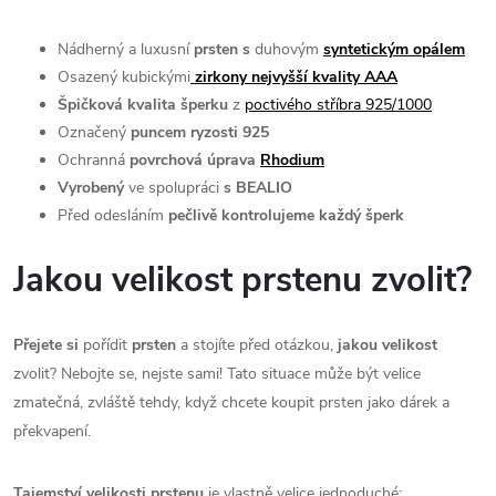
Nádherný a luxusní
prsten s
duhovým
syntetickým opálem
Osazený kubickými
zirkony nejvyšší kvality AAA
Špičková kvalita šperku
z
poctivého stříbra 925/1000
Označený
puncem ryzosti 925
Ochranná
povrchová úprava
Rhodium
Vyrobený
ve spolupráci
s BEALIO
Před odesláním
pečlivě kontrolujeme každý šperk
Jakou velikost prstenu zvolit?
Přejete si
pořídit
prsten
a stojíte před otázkou,
jakou velikost
zvolit? Nebojte se, nejste sami! Tato situace může být velice
zmatečná, zvláště tehdy, když chcete koupit prsten jako dárek a
překvapení.
Tajemství velikosti prstenu
je vlastně velice jednoduché: