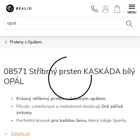
Přejít
na
NÁKUPNÍ
obsah
KOŠÍK
Prsteny s Opálem
08571 Stříbrný prsten KASKÁDA bílý
OPÁL
Krásný stříbrný prsten
s
duhovým opálem
.
Půvab, vznešenost a mohutnost dodávají
čiré zářivé
zirkony
.
Perfektní kousek
pro každou ženu,
která miluje šperky.
Detailní informace