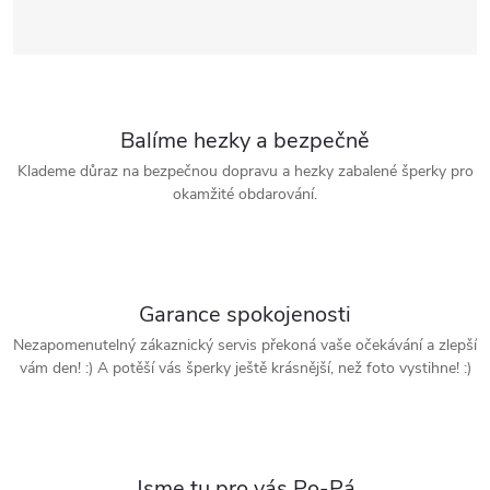
Balíme hezky a bezpečně
Klademe důraz na bezpečnou dopravu a hezky zabalené šperky pro
okamžité obdarování.
Garance spokojenosti
Nezapomenutelný zákaznický servis překoná vaše očekávání a zlepší
vám den! :) A potěší vás šperky ještě krásnější, než foto vystihne! :)
Jsme tu pro vás Po-Pá