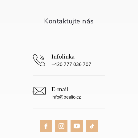
a
t
í
+420 777 036 707
info
@
bealio.cz