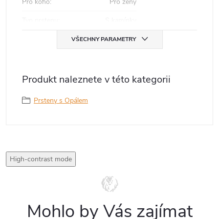
Pro koho
:
Pro ženy
Typ prstenu
:
S kamínky
VŠECHNY PARAMETRY
Produkt naleznete v této kategorii
Prsteny s Opálem
High-contrast mode
Mohlo by Vás zajímat