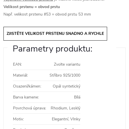
Velikost prstenu = obvod prstu
Např. velikost prstenu #53 = obvod prstu 53 mm
ZJISTĚTE VELIKOST PRSTENU SNADNO A RYCHLE
Parametry produktu:
EAN
:
Zvolte variantu
Materiál
:
Stříbro 925/1000
Osazení/kámen
:
Opál syntetický
Barva kamene
:
Bílá
Povrchová úprava
:
Rhodium, Lesklý
Motiv
:
Elegantní, Vlnky