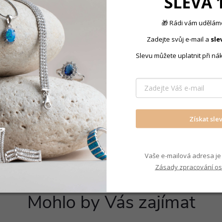
SLEVA 
jednoduché:
🎁 Rádi vám uděláme
 mm
Zadejte svůj e-mail a
sle
Produkt nal
Slevu můžete uplatnit při ná
HLE
Šperky pro
Získat sle
Vaše e-mailová adresa je 
Zásady zpracování os
Mohlo by Vás zajímat