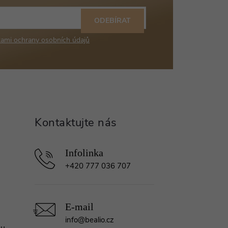
ODEBÍRAT
ami ochrany osobních údajů
+420 777 036 707
info
@
bealio.cz