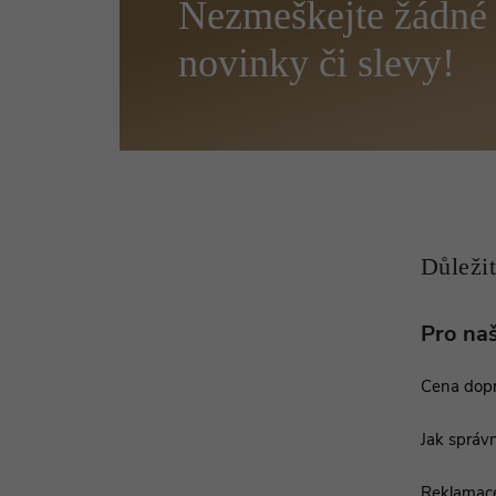
Z
á
p
a
t
í
Pro na
Cena dop
Jak správn
Reklamac