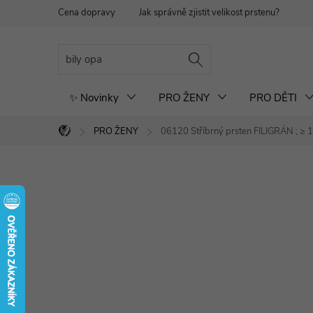
Přejít
Cena dopravy
Jak správně zjistit velikost prstenu?
Re
na
obsah
✨ Novinky
PRO ŽENY
PRO DĚTI
PRO ŽENY
06120 Stříbrný prsten FILIGRÁN
; ≥ 
Domů