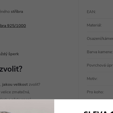
těného
stříbra
EAN
:
Materiál
:
říbra 925/1000
Osazení/káme
Barva kamene
:
aždý šperk
Povrchová úpr
zvolit?
Motiv
:
u,
jakou velikost
zvolit?
 velice zmatečná,
Pro koho
:
dárek a překvapení.
Typ prstenu
: