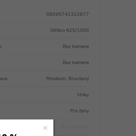
08595741322877
Stříbro 925/1000
n
:
Bez kamene
Bez kamene
ava
:
Rhodium, Broušený
Vlnky
Pro ženy
Bez kamínků