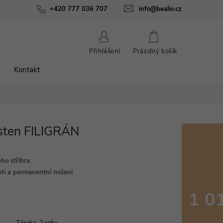
ínky
Podmínky ochrany osobních údajů
+420 777 036 707
info@bealio.cz
O nás
Péče o šperky
NÁKUPNÍ
Přihlášení
Prázdný košík
KOŠÍK
Kontakt
rsten FILIGRÁN
ého stříbra
.
ti a permanentní nošení
.
1 0
Měrná
Záruka
:
2 roky