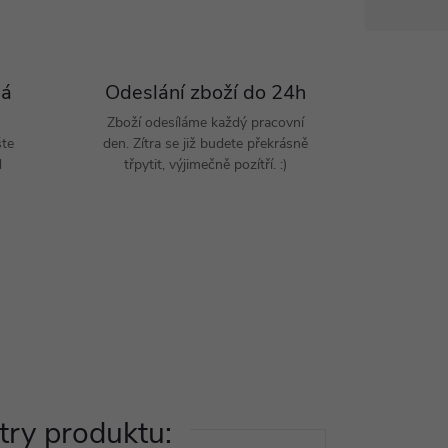
Pá
Odeslání zboží do 24h
Zboží odesíláme každý pracovní
šte
den. Zítra se již budete překrásně
d
třpytit, výjimečně pozítří. :)
ry produktu: