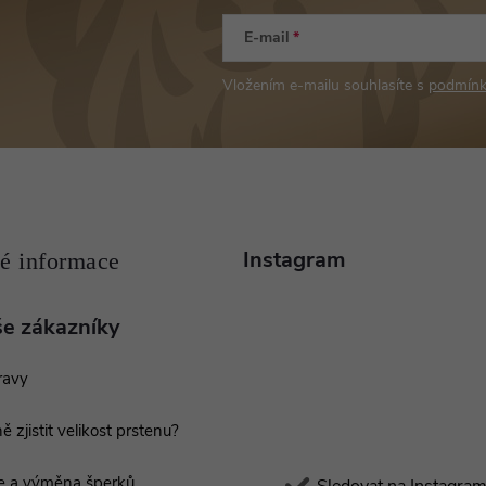
E-mail
Vložením e-mailu souhlasíte s
podmínk
Instagram
še zákazníky
ravy
ě zjistit velikost prstenu?
e a výměna šperků