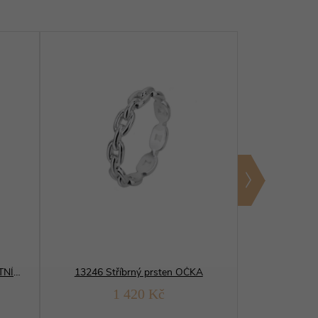
06784 Stříbrný prsten ELEGANTNÍ broušený
13246 Stříbrný prsten OČKA
1 420 Kč