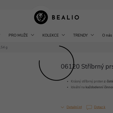
klamace a výměna šperků
Odstoupení od smlouvy
Obchodní podm
PRO MUŽE
KOLEKCE
TRENDY
O nás
1,54 g
06120 Stříbrný p
Krásný stříbrný prsten
z čist
Ideální na
každodenní činnos
Detailní informace
Dotaz k