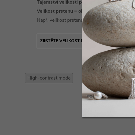
Tajemství velikosti prstenu
je vlastně velice 
Velikost prstenu = obvod prstu
Např. velikost prstenu #53 = obvod prstu 53
ZJISTĚTE VELIKOST PRSTENU SNADNO A RYC
High-contrast mode