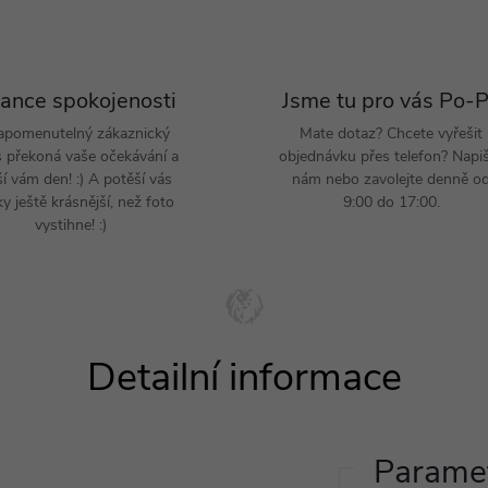
ance spokojenosti
Jsme tu pro vás Po-
apomenutelný zákaznický
Mate dotaz? Chcete vyřešit
s překoná vaše očekávání a
objednávku přes telefon? Napi
ší vám den! :) A potěší vás
nám nebo zavolejte denně o
y ještě krásnější, než foto
9:00 do 17:00.
vystihne! :)
Paramet