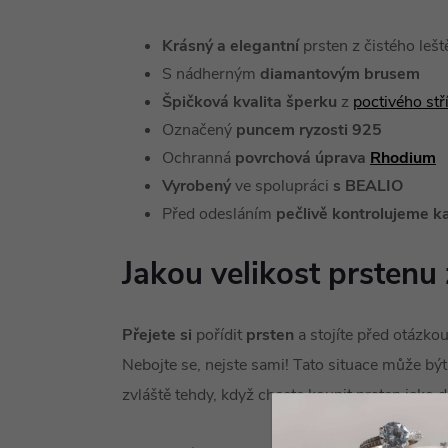
Krásný a elegantní
prsten z čistého leš
S nádherným
diamantovým brusem
Špičková kvalita šperku
z
poctivého st
Označený
puncem ryzosti 925
Ochranná
povrchová úprava
Rhodium
Vyrobený
ve spolupráci
s BEALIO
Před odesláním
pečlivě kontrolujeme k
Jakou velikost prstenu 
Přejete si
pořídit
prsten
a stojíte před otázko
Nebojte se, nejste sami! Tato situace může být
zvláště tehdy, když chcete koupit prsten jako 