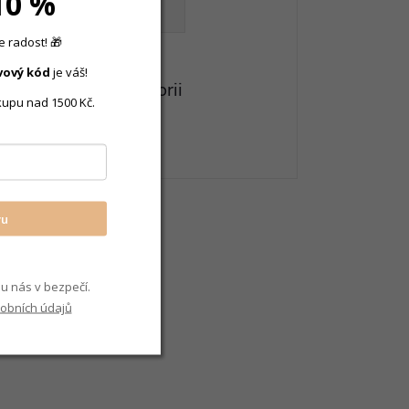
10 %
VŠECHNY PARAMETRY
 radost! 🎁
vový
kód
je váš!
eznete v této kategorii
kupu nad 1500 Kč.
 ženy
vu
u nás v bezpečí.
obních údajů