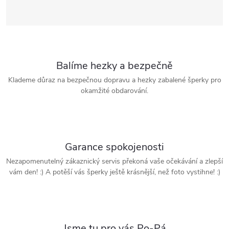
Balíme hezky a bezpečně
Klademe důraz na bezpečnou dopravu a hezky zabalené šperky pro
okamžité obdarování.
Garance spokojenosti
Nezapomenutelný zákaznický servis překoná vaše očekávání a zlepší
vám den! :) A potěší vás šperky ještě krásnější, než foto vystihne! :)
Jsme tu pro vás Po-Pá