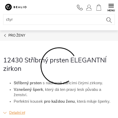
Přejít
na
NÁKUPNÍ
obsah
KOŠÍK
PRO ŽENY
12430 Stříbrný prsten ELEGANTNÍ
zirkon
Stříbrný
prsten
s nádherně zářícími čirými zirkony.
Vznešený šperk
,
který dá ten pravý lesk půvabu a
ženství.
Perfektní kousek
pro každou ženu
, která miluje šperky.
Detailní informace