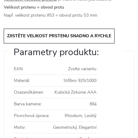
Velikost prstenu = obvod prstu
Např. velikost prstenu #53 = obvod prstu 53 mm
ZJISTĚTE VELIKOST PRSTENU SNADNO A RYCHLE
Parametry produktu:
EAN
:
Zvolte variantu
Materiál
:
Stříbro 925/1000
Osazení/kámen
:
Kubická Zirkonie AAA
Barva kamene
:
Bílá
Povrchová úprava
:
Rhodium, Lesklý
Motiv
:
Geometrický, Elegantní