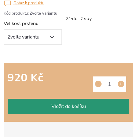
Dotaz k produktu
Kód produktu:
Zvolte variantu
Záruka
:
2 roky
Velikost prstenu
920 Kč
Měrná
cena:
Vložit do košíku