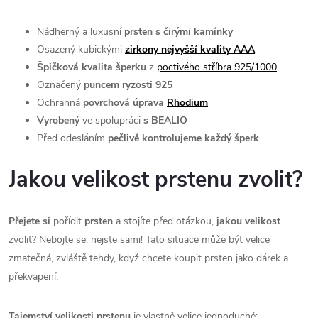
Nádherný a luxusní
prsten s čirými kamínky
Osazený kubickými
zirkony nejvyšší kvality AAA
Špičková kvalita šperku
z
poctivého stříbra 925/1000
Označený
puncem ryzosti 925
Ochranná
povrchová úprava
Rhodium
Vyrobený
ve spolupráci
s BEALIO
Před odesláním
pečlivě kontrolujeme každý šperk
Jakou velikost prstenu zvolit?
Přejete si
pořídit
prsten
a stojíte před otázkou,
jakou velikost
zvolit? Nebojte se, nejste sami! Tato situace může být velice
zmatečná, zvláště tehdy, když chcete koupit prsten jako dárek a
překvapení.
Tajemství velikosti prstenu
je vlastně velice jednoduché: