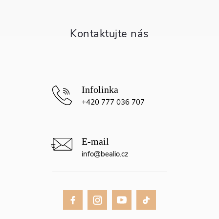
a
t
í
+420 777 036 707
info
@
bealio.cz