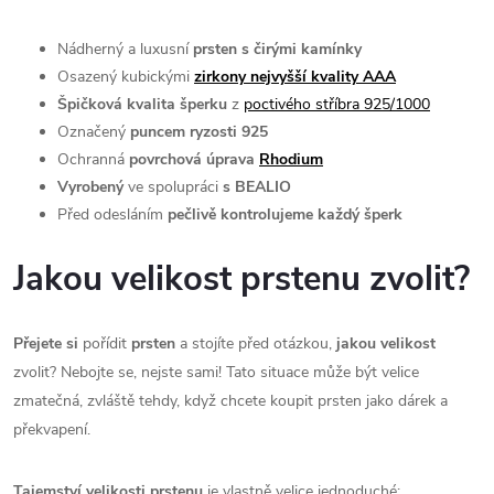
Nádherný a luxusní
prsten s čirými kamínky
Osazený kubickými
zirkony nejvyšší kvality AAA
Špičková kvalita šperku
z
poctivého stříbra 925/1000
Označený
puncem ryzosti 925
Ochranná
povrchová úprava
Rhodium
Vyrobený
ve spolupráci
s BEALIO
Před odesláním
pečlivě kontrolujeme každý šperk
Jakou velikost prstenu zvolit?
Přejete si
pořídit
prsten
a stojíte před otázkou,
jakou velikost
zvolit? Nebojte se, nejste sami! Tato situace může být velice
zmatečná, zvláště tehdy, když chcete koupit prsten jako dárek a
překvapení.
Tajemství velikosti prstenu
je vlastně velice jednoduché: