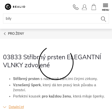
Přejít
na
NÁKUPNÍ
obsah
KOŠÍK
PRO ŽENY
03833 Stříbrný prsten ELEGANTNÍ
VLNKY zdvojené
Stříbrný
prsten
s nádherně zářícími čirými zirkony.
Vznešený šperk
,
který dá ten pravý lesk půvabu a
ženství.
Perfektní kousek
pro každou ženu
, která miluje šperky.
Detailní informace