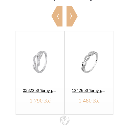
08301 Stříbrný prsten SRDÍČKO zirkon
03822 Stříbrný prsten ELEGANTNÍ VLNKY zirkon
12426 Stříbrný prsten NEKONEČNO vlnky
1 790 Kč
1 480 Kč