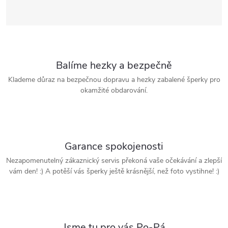
Balíme hezky a bezpečně
Klademe důraz na bezpečnou dopravu a hezky zabalené šperky pro
okamžité obdarování.
Garance spokojenosti
Nezapomenutelný zákaznický servis překoná vaše očekávání a zlepší
vám den! :) A potěší vás šperky ještě krásnější, než foto vystihne! :)
Jsme tu pro vás Po-Pá