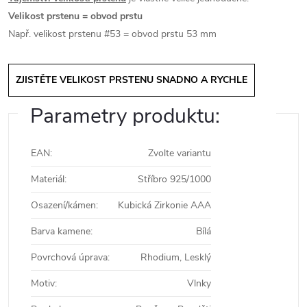
Velikost prstenu = obvod prstu
Např. velikost prstenu #53 = obvod prstu 53 mm
ZJISTĚTE VELIKOST PRSTENU SNADNO A RYCHLE
Parametry produktu:
EAN
:
Zvolte variantu
Materiál
:
Stříbro 925/1000
Osazení/kámen
:
Kubická Zirkonie AAA
Barva kamene
:
Bílá
Povrchová úprava
:
Rhodium, Lesklý
Motiv
:
Vlnky