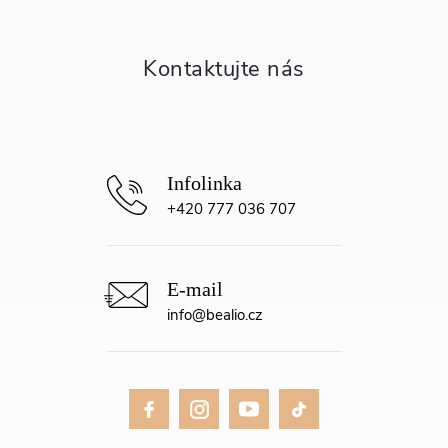
a
t
í
+420 777 036 707
info
@
bealio.cz