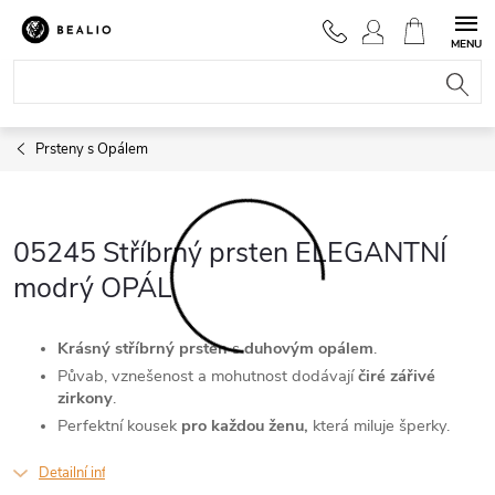
Přejít
na
NÁKUPNÍ
obsah
KOŠÍK
Prsteny s Opálem
05245 Stříbrný prsten ELEGANTNÍ
modrý OPÁL
Krásný stříbrný prsten
s
duhovým opálem
.
Půvab, vznešenost a mohutnost dodávají
čiré zářivé
zirkony
.
Perfektní kousek
pro každou ženu,
která miluje šperky.
Detailní informace