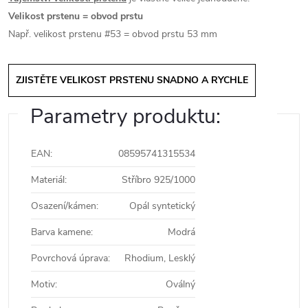
Velikost prstenu = obvod prstu
Např. velikost prstenu #53 = obvod prstu 53 mm
ZJISTĚTE VELIKOST PRSTENU SNADNO A RYCHLE
Parametry produktu:
EAN
:
08595741315534
Materiál
:
Stříbro 925/1000
Osazení/kámen
:
Opál syntetický
Barva kamene
:
Modrá
Povrchová úprava
:
Rhodium, Lesklý
Motiv
:
Oválný