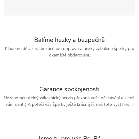
Balíme hezky a bezpečně
Klademe důraz na bezpečnou dopravu a hezky zabalené šperky pro
okamžité obdarování.
Garance spokojenosti
Nezapomenutelný zákaznický servis překoná vaše očekávání a zlepší
vám den! :) A potěší vás šperky ještě krásnější, než foto vystihne! :)
Jsme tu pro vás Po-Pá