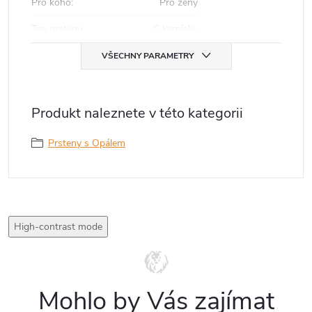
Pro koho
:
Pro ženy
Typ prstenu
:
S kamínky
VŠECHNY PARAMETRY
Produkt naleznete v této kategorii
Prsteny s Opálem
High-contrast mode
Mohlo by Vás zajímat