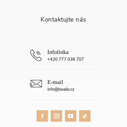
a
t
í
+420 777 036 707
info
@
bealio.cz