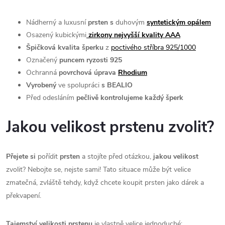
Nádherný a luxusní
prsten s
duhovým
syntetickým opálem
Osazený kubickými
zirkony nejvyšší kvality AAA
Špičková kvalita šperku
z
poctivého stříbra 925/1000
Označený
puncem ryzosti 925
Ochranná
povrchová úprava
Rhodium
Vyrobený
ve spolupráci
s BEALIO
Před odesláním
pečlivě kontrolujeme každý šperk
Jakou velikost prstenu zvolit?
Přejete si
pořídit
prsten
a stojíte před otázkou,
jakou velikost
zvolit? Nebojte se, nejste sami! Tato situace může být velice
zmatečná, zvláště tehdy, když chcete koupit prsten jako dárek a
překvapení.
Tajemství velikosti prstenu
je vlastně velice jednoduché: