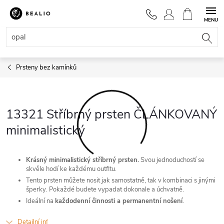
Přejít
na
NÁKUPNÍ
obsah
KOŠÍK
Prsteny bez kamínků
13321 Stříbrný prsten ČLÁNKOVANÝ
minimalistický
Krásný minimalistický stříbrný prsten.
Svou jednoduchostí se
skvěle hodí ke každému outfitu.
Tento prsten můžete nosit jak samostatně, tak v kombinaci s jinými
šperky. Pokaždé budete vypadat dokonale a úchvatně.
Ideální na
každodenní činnosti a permanentní nošení
.
Detailní informace