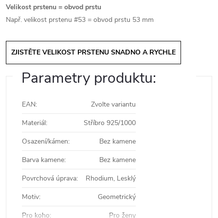
Velikost prstenu = obvod prstu
Např. velikost prstenu #53 = obvod prstu 53 mm
ZJISTĚTE VELIKOST PRSTENU SNADNO A RYCHLE
Parametry produktu:
EAN
:
Zvolte variantu
Materiál
:
Stříbro 925/1000
Osazení/kámen
:
Bez kamene
Barva kamene
:
Bez kamene
Povrchová úprava
:
Rhodium, Lesklý
Motiv
:
Geometrický
Pro koho
:
Pro ženy