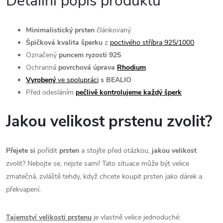
Detailní popis produktu
Minimalistický
prsten
článkovaný
Špičková kvalita šperku
z
poctivého stříbra 925/1000
Označený
puncem ryzosti 925
Ochranná
povrchová úprava
Rhodium
Vyrobený
ve spolupráci
s BEALIO
Před odesláním
pečlivě kontrolujeme každý šperk
Jakou velikost prstenu zvolit?
Přejete si
pořídit
prsten
a stojíte před otázkou,
jakou velikost
zvolit? Nebojte se, nejste sami! Tato situace může být velice
zmatečná, zvláště tehdy, když chcete koupit prsten jako dárek a
překvapení.
Tajemství velikosti prstenu
je vlastně velice jednoduché: