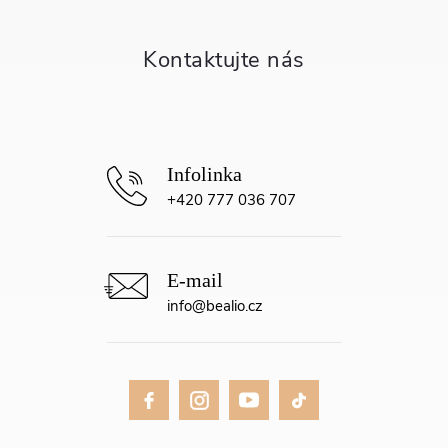
a
t
í
+420 777 036 707
info
@
bealio.cz