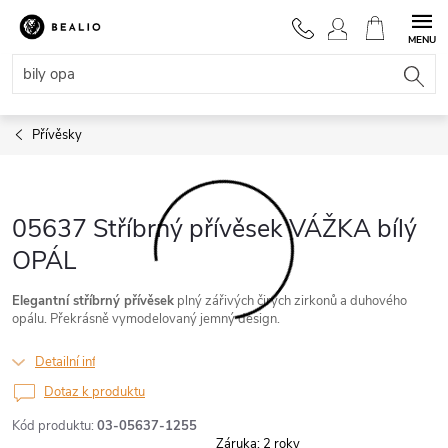
Přejít
na
NÁKUPNÍ
obsah
KOŠÍK
Přívěsky
05637 Stříbrný přívěsek VÁŽKA bílý
OPÁL
Elegantní stříbrný přívěsek
plný zářivých čirých zirkonů a duhového
opálu. Překrásně vymodelovaný jemný design.
Detailní informace
Dotaz k produktu
Kód produktu:
03-05637-1255
Záruka
:
2 roky