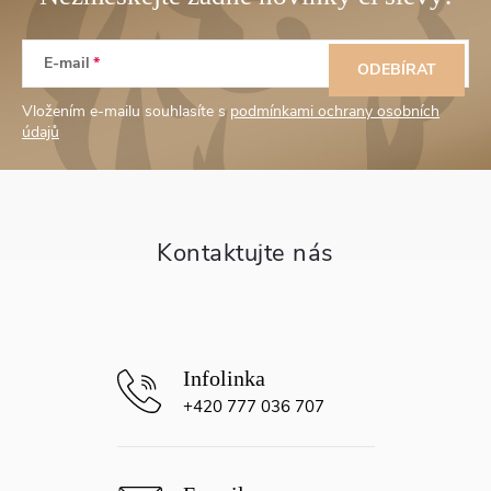
Z
E-mail
á
ODEBÍRAT
Vložením e-mailu souhlasíte s
podmínkami ochrany osobních
p
údajů
a
t
í
+420 777 036 707