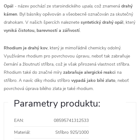
Opál
- název pochází ze staroindického
upala
, což znamená
drahý
kámen
. Byl básníky opěvován a všeobecně označován za skutečný
drahokam. V našich špercích naleznete
syntetický drahý opál
, který
vyniká čistotou, barevností a zářivostí
.
Rhodium je drahý kov
, který je mimořádně chemicky odolný.
Využíváme rhodium pro povrchovou úpravu, neboť tak zabraňuje
černání a žloutnutí stříbra, což je však přirozená vlastnost stříbra.
Rhodium také do značné míry
zabraňuje alergické reakci
na
stříbro. A navíc díky rhodiu stříbro
vypadá jako bílé zlato
, neboť
povrchová úprava bílého zlata je také rhodium.
Parametry produktu:
EAN
:
08595741312533
Materiál
:
Stříbro 925/1000