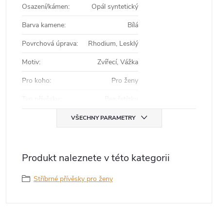
Osazení/kámen
:
Opál syntetický
Barva kamene
:
Bílá
Povrchová úprava
:
Rhodium, Lesklý
Motiv
:
Zvířecí, Vážka
Pro koho
:
Pro ženy
Typ přívěsku
:
Bez řetízku
VŠECHNY PARAMETRY
Produkt naleznete v této kategorii
Stříbrné přívěsky pro ženy