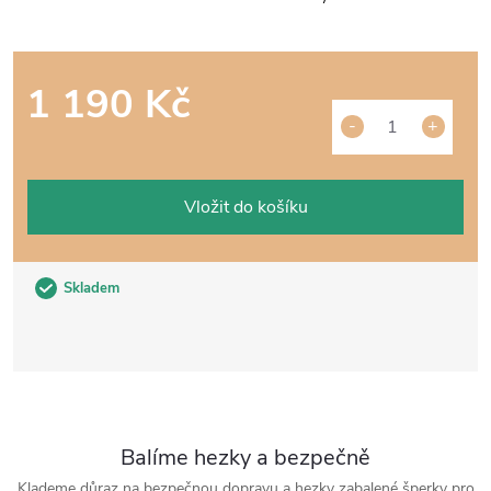
1 190 Kč
Měrná
cena:
Vložit do košíku
Skladem
Balíme hezky a bezpečně
Klademe důraz na bezpečnou dopravu a hezky zabalené šperky pro