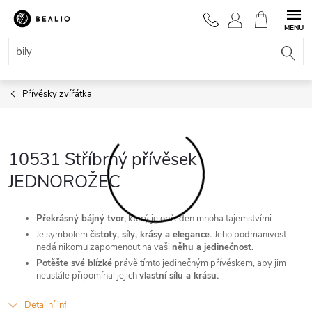
Přejít
na
NÁKUPNÍ
obsah
KOŠÍK
Přívěsky zvířátka
10531 Stříbrný přívěsek
JEDNOROŽEC
Překrásný bájný tvor,
který je opředen mnoha tajemstvími.
Je symbolem
čistoty, síly, krásy a elegance.
Jeho podmanivost
nedá nikomu zapomenout na vaši
něhu a jedinečnost.
Potěšte své blízké
právě tímto jedinečným přívěskem, aby jim
neustále připomínal jejich
vlastní sílu a krásu.
Detailní informace