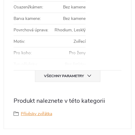
Osazení/kámen
:
Bez kamene
Barva kamene
:
Bez kamene
Povrchová úprava
:
Rhodium, Lesklý
Motiv
:
Zvířecí
Pro koho
:
Pro ženy
Typ přívěsku
:
Bez řetízku
VŠECHNY PARAMETRY
Produkt naleznete v této kategorii
Přívěsky zvířátka