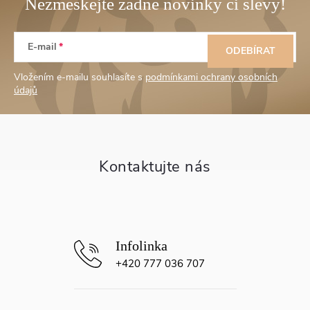
Z
E-mail
á
ODEBÍRAT
Vložením e-mailu souhlasíte s
podmínkami ochrany osobních
p
údajů
a
t
í
+420 777 036 707