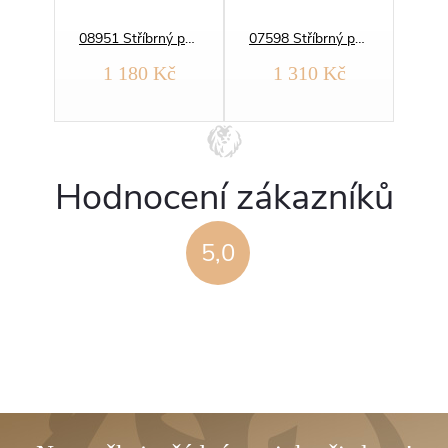
09678 Stříbrný přívěsek JEŠTĚRKA
08951 Stříbrný přívěsek JEDNOROŽEC zářivý
07598 Stříbrný přívěsek KOČKA
č
1 180 Kč
1 310 Kč
Hodnocení zákazníků
5,0