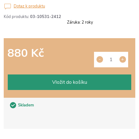
Dotaz k produktu
Kód produktu:
03-10531-2412
Záruka
:
2 roky
880 Kč
Měrná
cena:
Vložit do košíku
Skladem