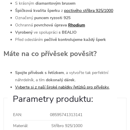
S krásným
diamantovým brusem
Špičková kvalita šperku
z
poctivého stříbra 925/1000
Označený
puncem ryzosti 925
Ochranná
povrchová úprava
Rhodium
Vyrobený
ve spolupráci
s BEALIO
Před odesláním
pečlivě kontrolujeme každý šperk
Máte na co přívěsek pověsit?
Spojte přívěsek s řetízkem
, a vytvořte tak perfektní
náhrdelník, a tím
dokonalý dárek.
Vyberte si z naší široké nabídky řetízků pro přívěsky.
Parametry produktu:
EAN
:
08595741313141
Materiál
:
Stříbro 925/1000