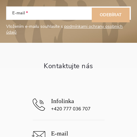
Z
E-mail
á
ODEBÍRAT
Vložením e-mailu souhlasíte s
podmínkami ochrany osobních
p
údajů
a
t
í
+420 777 036 707