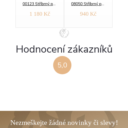
09183 Stříbrný přívěsek TENISOVÁ raketa
00123 Stříbrný přívěsek FOTBALISTA
08050 Stříbrný přívěsek LETADLO
č
1 180 Kč
940 Kč
Hodnocení zákazníků
5,0