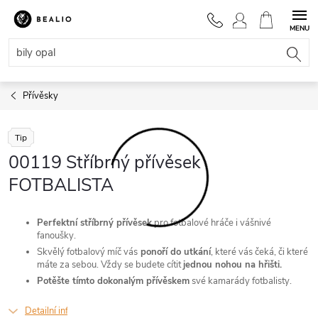
Přejít
na
NÁKUPNÍ
obsah
KOŠÍK
Přívěsky
Tip
00119 Stříbrný přívěsek
FOTBALISTA
Perfektní stříbrný přívěsek
pro fotbalové hráče i vášnivé
fanoušky.
Skvělý fotbalový míč vás
ponoří do utkání
, které vás čeká, či které
máte za sebou. Vždy se budete cítit
jednou nohou na hřišti.
Potěšte tímto dokonalým přívěskem
své kamarády fotbalisty.
Detailní informace