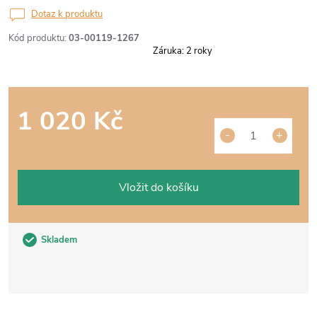
Dotaz k produktu
Kód produktu:
03-00119-1267
Záruka
:
2 roky
1 020 Kč
Měrná
cena:
Vložit do košíku
Skladem