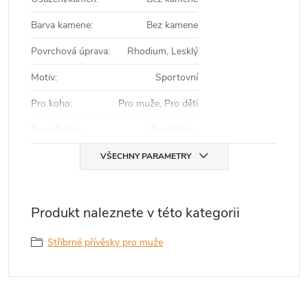
Barva kamene
:
Bez kamene
Povrchová úprava
:
Rhodium, Lesklý
Motiv
:
Sportovní
Pro koho
:
Pro muže, Pro děti
Typ přívěsku
:
Bez řetízku
VŠECHNY PARAMETRY
Produkt naleznete v této kategorii
Stříbrné přívěsky pro muže