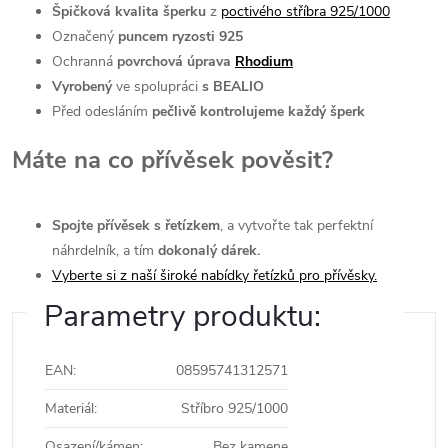
Špičková kvalita šperku
z
poctivého stříbra 925/1000
Označený
puncem ryzosti 925
Ochranná
povrchová úprava
Rhodium
Vyrobený
ve spolupráci
s BEALIO
Před odesláním
pečlivě kontrolujeme každý šperk
Máte na co přívěsek pověsit?
Spojte přívěsek s řetízkem
, a vytvořte tak perfektní
náhrdelník, a tím
dokonalý dárek.
Vyberte si z naší široké nabídky řetízků pro přívěsky.
Parametry produktu:
EAN
:
08595741312571
Materiál
:
Stříbro 925/1000
Osazení/kámen
:
Bez kamene