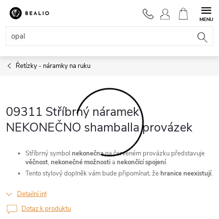
Přejít
na
NÁKUPNÍ
obsah
KOŠÍK
Řetízky - náramky na ruku
09311 Stříbrný náramek
NEKONEČNO shamballa provázek
Stříbrný symbol
nekonečna
na červeném provázku představuje
věčnost
,
nekonečné
možnosti
a
nekončící
spojení
.
Tento stylový doplněk vám bude připomínat, že
hranice
neexistují
.
Detailní informace
Dotaz k produktu