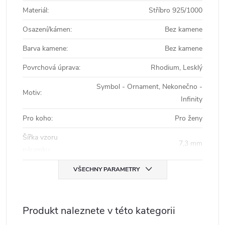
Materiál
:
Stříbro 925/1000
Osazení/kámen
:
Bez kamene
Barva kamene
:
Bez kamene
Povrchová úprava
:
Rhodium, Lesklý
Symbol - Ornament, Nekonečno -
Motiv
:
Infinity
Pro koho
:
Pro ženy
Šířka vzoru
7,3 mm
náramku
:
VŠECHNY PARAMETRY
Produkt naleznete v této kategorii