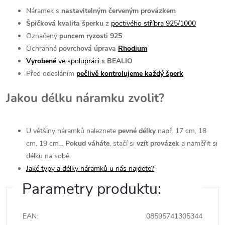
Náramek s
nastavitelným červeným provázkem
Špičková kvalita šperku
z
poctivého stříbra 925/1000
Označený
puncem ryzosti 925
Ochranná
povrchová úprava
Rhodium
Vyrobené
ve spolupráci
s BEALIO
Před odesláním
pečlivě kontrolujeme každý šperk
Jakou délku náramku zvolit?
U většiny náramků naleznete
pevné délky
např. 17 cm, 18
cm, 19 cm...
Pokud váháte
, stačí si
vzít provázek
a naměřit si
délku na sobě.
Jaké typy a délky náramků u nás najdete?
Parametry produktu:
EAN
:
08595741305344