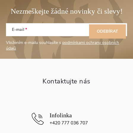
Z
E-mail
á
ODEBÍRAT
Vložením e-mailu souhlasíte s
podmínkami ochrany osobních
p
údajů
a
t
í
+420 777 036 707