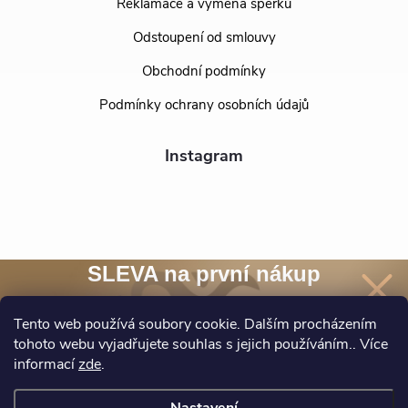
Reklamace a výměna šperků
Odstoupení od smlouvy
Obchodní podmínky
Podmínky ochrany osobních údajů
Instagram
SLEVA na první nákup
Přihlaste se k našim novinkám
a
sleva 10 %
na nákup* je Vaše.
Tento web používá soubory cookie. Dalším procházením
tohoto webu vyjadřujete souhlas s jejich používáním.. Více
Sledovat na Instagramu
informací
zde
.
Chci novinky a slevu