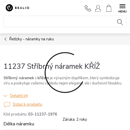
Přejít
na
NÁKUPNÍ
obsah
KOŠÍK
Řetízky - náramky na ruku
11237 Stříbrný náramek KŘÍŽ
Stříbrný náramek
s
křížem
je výrazným doplňkem, který symbolizuje
víru a poskytuje vašemu vzhledu nejen eleganci, ale i duchovní hloubku.
Detailní informace
Dotaz k produktu
Kód produktu:
03-11237-1976
Záruka
:
2 roky
Délka náramku