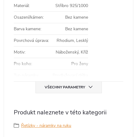
Materiál
:
Stříbro 925/1000
Osazení/kámen
:
Bez kamene
Barva kamene
:
Bez kamene
Povrchová úprava
:
Rhodium, Lesklý
Motiv
:
Náboženský, Kříž
Pro koho
:
Pro ženy
Typ náramku
:
Prodlužovací délka
VŠECHNY PARAMETRY
Produkt naleznete v této kategorii
Řetízky - náramky na ruku