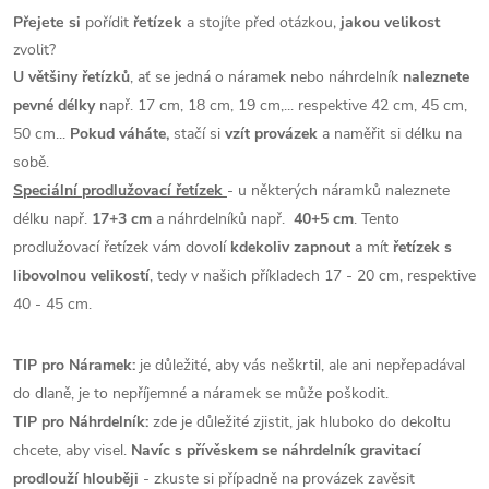
Přejete si
pořídit
řetízek
a stojíte před otázkou,
jakou velikost
zvolit?
U většiny řetízků
, ať se jedná o náramek nebo náhrdelník
naleznete
pevné délky
např. 17 cm, 18 cm, 19 cm,... respektive 42 cm, 45 cm,
50 cm...
Pokud váháte,
stačí si
vzít provázek
a naměřit si délku na
sobě.
Speciální prodlužovací řetízek
- u některých náramků naleznete
délku např.
17+3 cm
a náhrdelníků např.
40+5 cm
. Tento
prodlužovací řetízek vám dovolí
kdekoliv zapnout
a mít
řetízek s
libovolnou velikostí
, tedy v našich příkladech 17 - 20 cm, respektive
40 - 45 cm.
TIP pro Náramek:
je důležité, aby vás neškrtil, ale ani nepřepadával
do dlaně, je to nepříjemné a náramek se může poškodit.
TIP pro Náhrdelník:
zde je důležité zjistit, jak hluboko do dekoltu
chcete, aby visel.
Navíc s přívěskem se náhrdelník gravitací
prodlouží
hlouběji
- zkuste si případně na provázek zavěsit