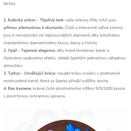
těchto:
1. Kubický zirkon - Třpytivý lesk:
naše zirkony třídy AAA jsou
přímou alternativou k diamantu
. Čistě a intenzivně zářivé zirkony
jsou k nerozeznání od nejluxusnějších diamantů díky totožnému
standardnímu diamantovému brusu, barvy a čistoty.
2. Opál - Tajemná elegance:
díky hravé kombinaci barev a
třpitivému opálovému efektu, vkládá šperkům jedinečnou záhadnou
atmosféru.
3. Tyrkys - Osvěžující krása:
nasajte krásu oceánu v podmanivé
modrozelené barvě, která se šperky přináší svěžího ducha.
4. Bez kamene:
krásné čisté plnohodnotné stříbro 925/1000 pouze
s povrchovou ochrannou úpravou