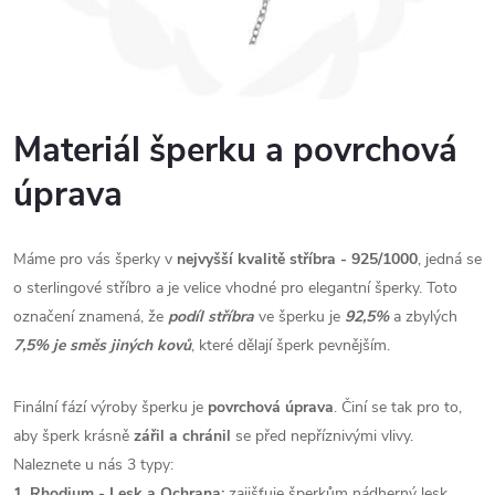
Materiál šperku a povrchová
úprava
Máme pro vás šperky v
nejvyšší kvalitě stříbra - 925/1000
, jedná se
o sterlingové stříbro a je velice vhodné pro elegantní šperky. Toto
označení znamená, že
podíl stříbra
ve šperku je
92,5%
a zbylých
7,5% je směs jiných kovů
, které dělají šperk pevnějším.
Finální fází výroby šperku je
povrchová úprava
. Činí se tak pro to,
aby šperk krásně
zářil a chránil
se před nepříznivými vlivy.
Naleznete u nás 3 typy:
1. Rhodium - Lesk a Ochrana:
zajišťuje šperkům nádherný lesk,