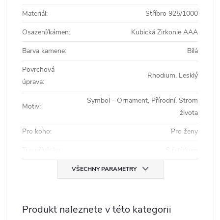
Materiál
:
Stříbro 925/1000
Osazení/kámen
:
Kubická Zirkonie AAA
Barva kamene
:
Bílá
Povrchová
Rhodium, Lesklý
úprava
:
Symbol - Ornament, Přírodní, Strom
Motiv
:
života
Pro koho
:
Pro ženy
Typ přívěsku
:
S řetízkem
VŠECHNY PARAMETRY
Produkt naleznete v této kategorii