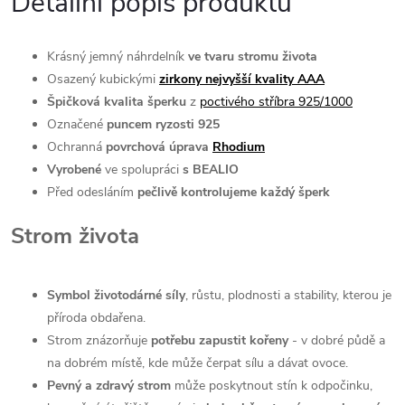
Detailní popis produktu
Krásný jemný náhrdelník
ve tvaru stromu života
Osazený kubickými
zirkony nejvyšší kvality AAA
Špičková kvalita šperku
z
poctivého stříbra 925/1000
Označené
puncem ryzosti 925
Ochranná
povrchová úprava
Rhodium
Vyrobené
ve spolupráci
s BEALIO
Před odesláním
pečlivě kontrolujeme každý šperk
Strom života
Symbol životodárné síly
, růstu, plodnosti a stability, kterou je
příroda obdařena.
Strom znázorňuje
potřebu zapustit kořeny
- v dobré půdě a
na dobrém místě, kde může čerpat sílu a dávat ovoce.
Pevný a zdravý strom
může poskytnout stín k odpočinku,