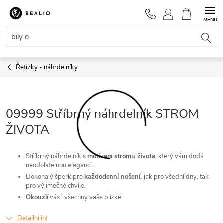
Přejít
na
NÁKUPNÍ
obsah
KOŠÍK
Řetízky - náhrdelníky
09999 Stříbrný náhrdelník STROM
ŽIVOTA
Stříbrný náhrdelník s
motivem stromu života
, který vám dodá
neodolatelnou eleganci.
Dokonalý šperk pro
každodenní nošení,
jak pro všední dny, tak
pro výjimečné chvíle.
Okouzlí
vás i všechny vaše blízké.
Detailní informace