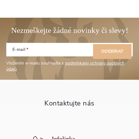
Z
E-mail
á
ODEBÍRAT
Vložením e-mailu souhlasíte s
podmínkami ochrany osobních
p
údajů
a
t
í