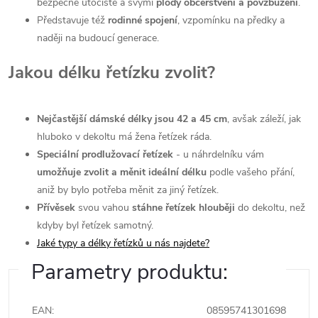
bezpečné útočiště a svými
plody občerstvení a povzbuzení
.
Představuje též
rodinné spojení
, vzpomínku na předky a
naději na budoucí generace.
Jakou délku řetízku zvolit?
Nejčastější dámské délky jsou 42 a 45 cm
, avšak záleží, jak
hluboko v dekoltu má žena řetízek ráda.
Speciální prodlužovací řetízek
- u náhrdelníku vám
umožňuje zvolit a měnit ideální délku
podle vašeho přání,
aniž by bylo potřeba měnit za jiný řetízek.
Přívěsek
svou vahou
stáhne řetízek hlouběji
do dekoltu, než
kdyby byl řetízek samotný.
Jaké typy a délky řetízků u nás najdete?
Parametry produktu:
EAN
:
08595741301698