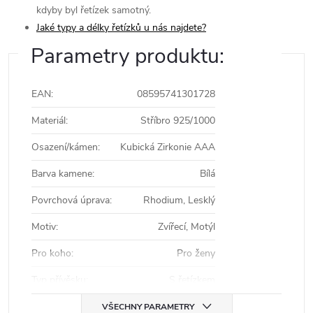
kdyby byl řetízek samotný.
Jaké typy a délky řetízků u nás najdete?
Parametry produktu:
EAN
:
08595741301728
Materiál
:
Stříbro 925/1000
Osazení/kámen
:
Kubická Zirkonie AAA
Barva kamene
:
Bílá
Povrchová úprava
:
Rhodium, Lesklý
Motiv
:
Zvířecí, Motýl
Pro koho
:
Pro ženy
Typ přívěsku
:
S řetízkem
VŠECHNY PARAMETRY