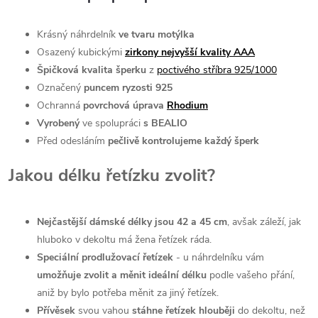
Krásný náhrdelník
ve tvaru motýlka
Osazený kubickými
zirkony nejvyšší kvality AAA
Špičková kvalita šperku
z
poctivého stříbra 925/1000
Označený
puncem ryzosti 925
Ochranná
povrchová úprava
Rhodium
Vyrobený
ve spolupráci
s BEALIO
Před odesláním
pečlivě kontrolujeme každý šperk
Jakou délku řetízku zvolit?
Nejčastější dámské délky jsou 42 a 45 cm
, avšak záleží, jak
hluboko v dekoltu má žena řetízek ráda.
Speciální prodlužovací řetízek
- u náhrdelníku vám
umožňuje zvolit a měnit ideální délku
podle vašeho přání,
aniž by bylo potřeba měnit za jiný řetízek.
Přívěsek
svou vahou
stáhne řetízek hlouběji
do dekoltu, než