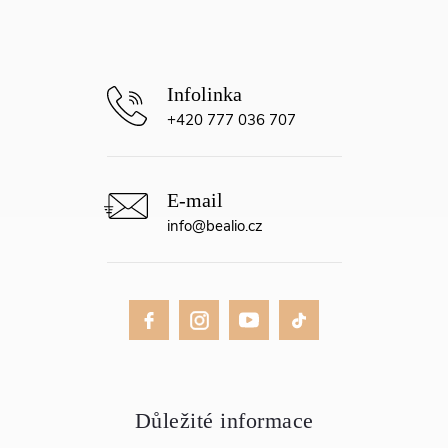
í
+420 777 036 707
info
@
bealio.cz