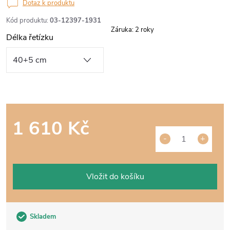
Dotaz k produktu
Kód produktu:
03-12397-1931
Záruka
:
2 roky
Délka řetízku
1 610 Kč
Měrná
cena:
Vložit do košíku
Skladem