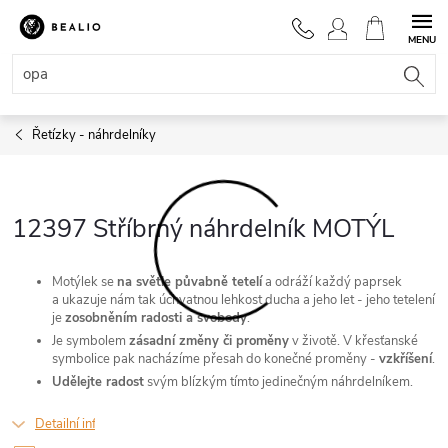
Přejít
na
NÁKUPNÍ
obsah
KOŠÍK
Řetízky - náhrdelníky
12397 Stříbrný náhrdelník MOTÝL
Motýlek se
na světle půvabně tetelí
a odráží každý paprsek
a ukazuje nám tak úchvatnou lehkost ducha a jeho let - jeho tetelení
je
zosobněním radosti a svobody
.
Je symbolem
zásadní změny či proměny
v životě. V křesťanské
symbolice pak nacházíme přesah do konečné proměny -
vzkříšení
.
Udělejte radost
svým blízkým tímto jedinečným náhrdelníkem.
Detailní informace