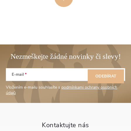
Z
E-mail
á
ODEBÍRAT
Vložením e-mailu souhlasíte s
podmínkami ochrany osobních
p
údajů
a
t