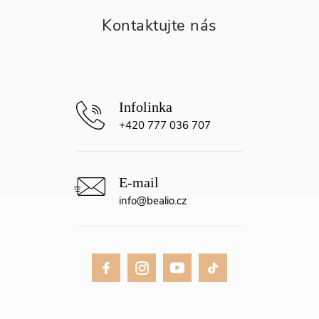
t
í
+420 777 036 707
info
@
bealio.cz