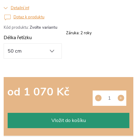
Detailní informace
Dotaz k produktu
Kód produktu:
Zvolte variantu
Záruka
:
2 roky
Délka řetízku
od
1 070 Kč
Měrná
cena:
Vložit do košíku