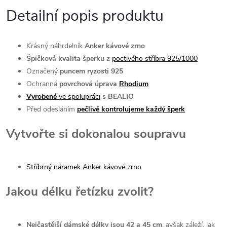
Detailní popis produktu
Krásný náhrdelník
Anker k
ávové zrno
Špičková kvalita šperku
z
poctivého stříbra 925/1000
Označený
puncem ryzosti 925
Ochranná
povrchová úprava
Rhodium
Vyrobené
ve spolupráci
s BEALIO
Před odesláním
pečlivě kontrolujeme každý šperk
Vytvořte si dokonalou soupravu
Stříbrný náramek Anker kávové zrno
Jakou délku řetízku zvolit?
Nejčastější dámské délky jsou 42 a 45 cm
, avšak záleží, jak