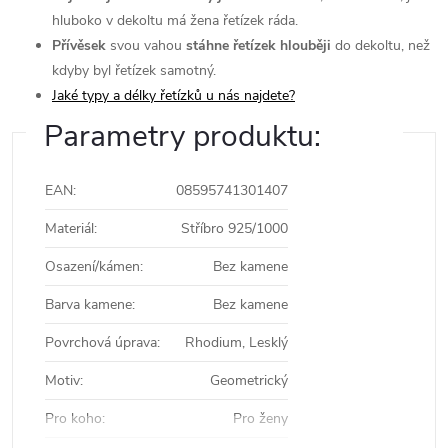
hluboko v dekoltu má žena řetízek ráda.
Přívěsek
svou vahou
stáhne řetízek hlouběji
do dekoltu, než
kdyby byl řetízek samotný.
Jaké typy a délky řetízků u nás najdete?
Parametry produktu:
EAN
:
08595741301407
Materiál
:
Stříbro 925/1000
Osazení/kámen
:
Bez kamene
Barva kamene
:
Bez kamene
Povrchová úprava
:
Rhodium, Lesklý
Motiv
:
Geometrický
Pro koho
:
Pro ženy