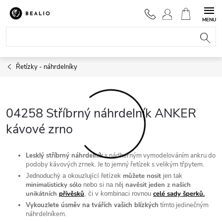
Přejít
na
NÁKUPNÍ
obsah
KOŠÍK
Řetízky - náhrdelníky
04258 Stříbrný náhrdelník ANKER
kávové zrno
Lesklý stříbrný náhrdelník
s nádherným vymodelováním ankru do
podoby kávových zrnek. Je to jemný řetízek s velikým třpytem.
můžete nosit
Jednoduchý a okouzlující řetízek
jen tak
minimalisticky sólo
navěsit jeden z našich
nebo si na něj
unikátních
přívěsků
celé sady šperků.
, či v kombinaci rovnou
Vykouzlete úsměv na tvářích vašich blízkých
tímto jedinečným
náhrdelníkem.