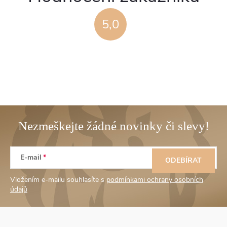
5,0
Z
E-mail
á
ODEBÍRAT
Vložením e-mailu souhlasíte s
podmínkami ochrany osobních
p
údajů
a