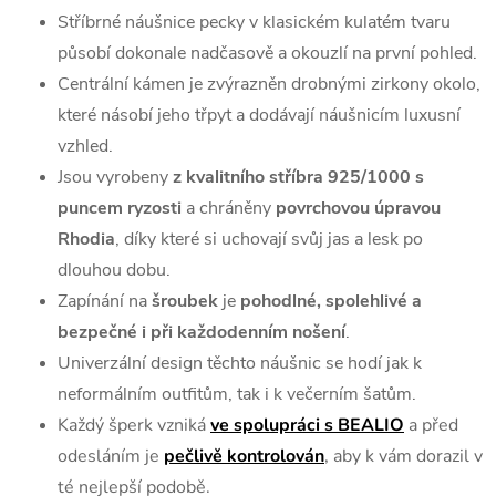
Stříbrné náušnice pecky v klasickém kulatém tvaru
působí dokonale nadčasově a okouzlí na první pohled.
Centrální kámen je zvýrazněn drobnými zirkony okolo,
které násobí jeho třpyt a dodávají náušnicím luxusní
vzhled.
Jsou vyrobeny
z kvalitního stříbra 925/1000 s
puncem ryzosti
a chráněny
povrchovou úpravou
Rhodia
, díky které si uchovají svůj jas a lesk po
dlouhou dobu.
Zapínání na
šroubek
je
pohodlné, spolehlivé a
bezpečné i při každodenním nošení
.
Univerzální design těchto náušnic se hodí jak k
neformálním outfitům, tak i k večerním šatům.
Každý šperk vzniká
ve spolupráci s BEALIO
a před
odesláním je
pečlivě kontrolován
, aby k vám dorazil v
té nejlepší podobě.