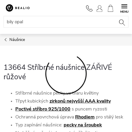
Přejít
na
NÁKUPNÍ
obsah
KOŠÍK
Náušnice
13664 Stříbrné náušnice ZÁŘIVÉ
růžové
Stříbrné náušnice pecky ve tvaru květiny
Třpyt kubických
zirkonů nejvyšší AAA kvality
Poctivé stříbro 925/1000
s puncem ryzosti
Ochranná povrchová úprava
Rhodiem
pro stálý lesk
Typ zapínání náušnice:
pecky na šroubek