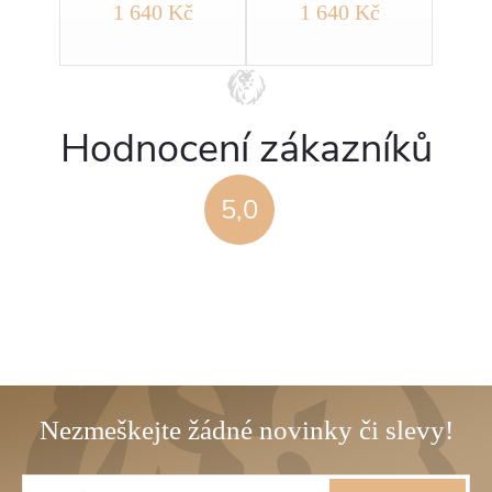
č
1 640 Kč
1 640 Kč
Hodnocení zákazníků
5,0
Z