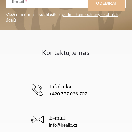
E-mail
á
ODEBÍRAT
Vložením e-mailu souhlasíte s
podmínkami ochrany osobních
p
údajů
a
t
í
+420 777 036 707
info
@
bealio.cz