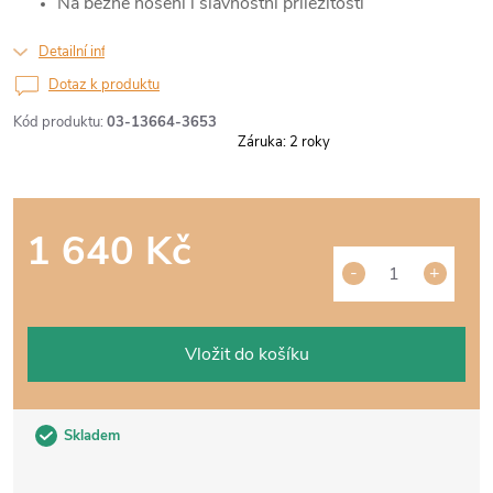
Na běžné nošení i slavnostní příležitosti
Detailní informace
Dotaz k produktu
Kód produktu:
03-13664-3653
Záruka
:
2 roky
1 640 Kč
Měrná
cena:
Vložit do košíku
Skladem