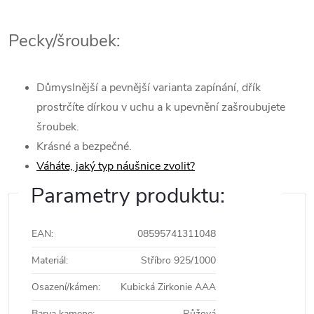
Pecky/šroubek:
Důmyslnější a pevnější varianta zapínání, dřík
prostrčíte dírkou v uchu a k upevnění zašroubujete
šroubek.
Krásné a bezpečné.
Váháte, jaký typ náušnice zvolit?
Parametry produktu:
EAN
:
08595741311048
Materiál
:
Stříbro 925/1000
Osazení/kámen
:
Kubická Zirkonie AAA
Barva kamene
:
Růžová