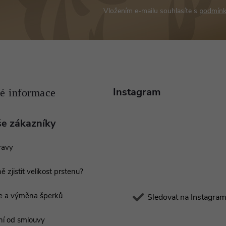
Vložením e-mailu souhlasíte s
podmínk
Instagram
še zákazníky
ravy
ě zjistit velikost prstenu?
e a výměna šperků
Sledovat na Instagra
í od smlouvy