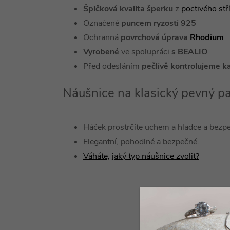
Špičková kvalita šperku
z
poctivého st
Označené
puncem ryzosti 925
Ochranná
povrchová úprava
Rhodium
Vyrobené
ve spolupráci
s BEALIO
Před odesláním
pečlivě kontrolujeme k
Náušnice na klasický pevný p
Háček prostrčíte uchem a hladce a bezpe
Elegantní, pohodlné a bezpečné.
Váháte, jaký typ náušnice zvolit?