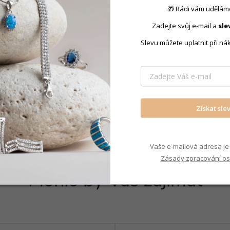
🎁 Rádi vám uděláme
Produkt nal
Zadejte svůj e-mail a
sle
Slevu můžete uplatnit při ná
Náušnice k
Získat sle
Vaše e-mailová adresa je 
Zásady zpracování os
Mohlo by Vás zajímat