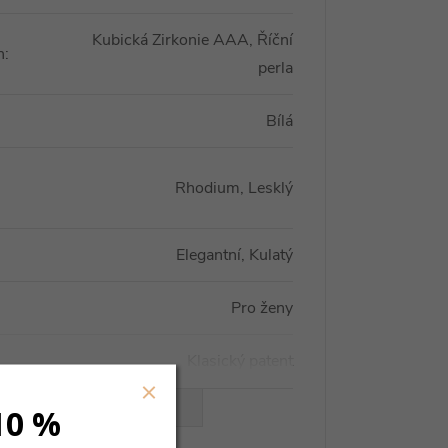
Kubická Zirkonie AAA, Říční
n
:
perla
Bílá
Rhodium, Lesklý
Elegantní, Kulatý
Pro ženy
Klasický patent
VŠECHNY PARAMETRY
10 %