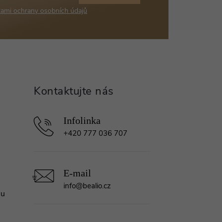
ami ochrany osobních údajů
+420 777 036 707
info
@
bealio.cz
mu