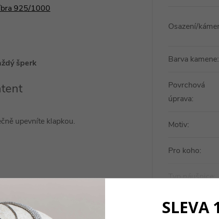
říbra 925/1000
Osazení/káme
Barva kamene
:
aždý šperk
Povrchová
atent
úprava
:
čně upevníte klapkou.
Motiv
:
Pro koho
:
Typ náušnice
:
SLEVA 