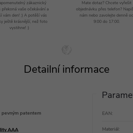
apomenutelný zákaznický
Mate dotaz? Chcete vyřešit
s překoná vaše očekávání a
objednávku přes telefon? Napi
ší vám den! :) A potěší vás
nám nebo zavolejte denně o
y ještě krásnější, než foto
9:00 do 17:00.
vystihne! :)
Paramet
ým pevným patentem
EAN
:
Materiál
:
ality AAA