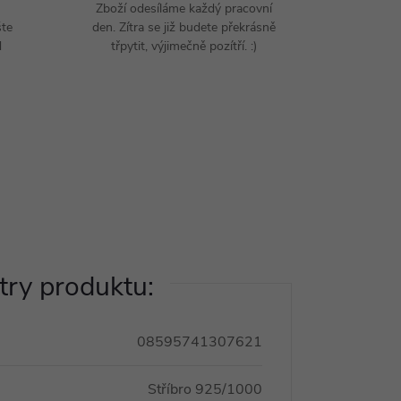
Zboží odesíláme každý pracovní
šte
den. Zítra se již budete překrásně
d
třpytit, výjimečně pozítří. :)
ry produktu:
08595741307621
Stříbro 925/1000