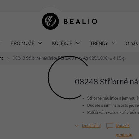
klamace a výměna šperků
Odstoupení od smlouvy
Obchodní podm
PRO MUŽE
KOLEKCE
TRENDY
O nás
nt
08248 Stříbrné náušnice PERLA 9 mm
Ag 925/1000; ≥ 4,15 g
08248 Stříbrné n
Stříbrné náušnice s
jemnou ří
Budete s nimi naprosto
jedin
Potěší vás i vaše okolí v
běžný
Detailní informace
Dotaz k
produktu