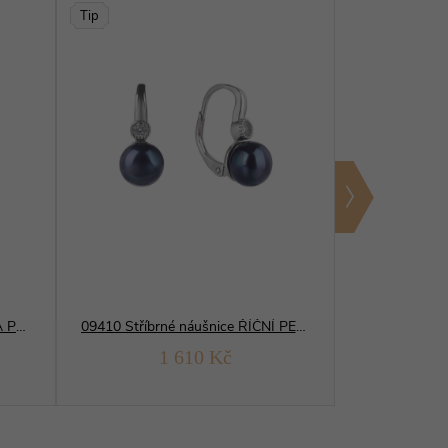
Tip
08247 Stříbrné náušnice JEMNÁ PERLA
09410 Stříbrné náušnice ŘÍČNÍ PERLA černá
06690 Stří
1 610 Kč
1