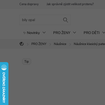
Přejít
Cena dopravy
Jak správně zjistit velikost prstenu?
Re
na
obsah
✨ Novinky
PRO ŽENY
PRO DĚTI
PRO ŽENY
Náušnice
Náušnice klasický pate
Domů
Tip