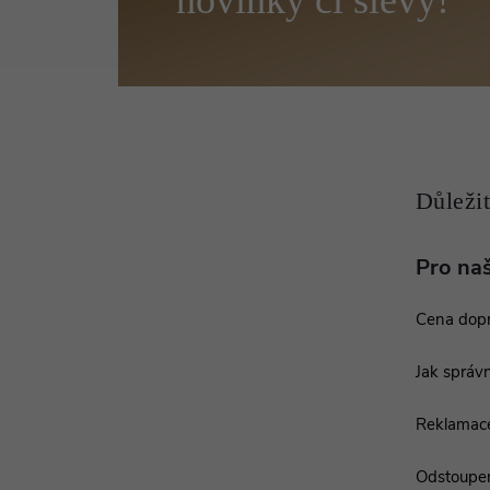
á
p
a
t
í
Pro na
Cena dop
Jak správn
Reklamac
Odstoupen