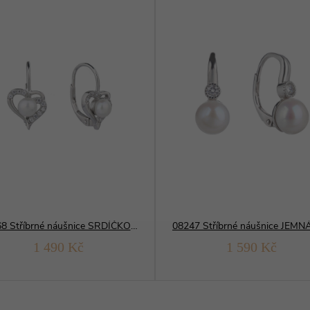
10268 Stříbrné náušnice SRDÍČKO s perlou
1 490 Kč
1 590 Kč