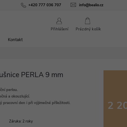
ínky
Podmínky ochrany osobních údajů
+420 777 036 707
info@bealio.cz
O nás
Péče o šperky
NÁKUPNÍ
Přihlášení
Prázdný košík
KOŠÍK
Kontakt
áušnice PERLA 9 mm
ční perlou.
ečná a okouzlující.
2 2
 pracovní den i při výjimečné příležitosti.
Měrná
cena:
Záruka
:
2 roky