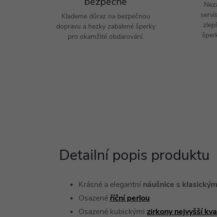
bezpečně
Nez
servi
Klademe důraz na bezpečnou
zlep
dopravu a hezky zabalené šperky
šperk
pro okamžité obdarování.
Detailní popis produktu
Krásné a elegantní
náušnice s klasick
Osazené
říční perlou
Osazené kubickými
zirkony nejvyšší kv