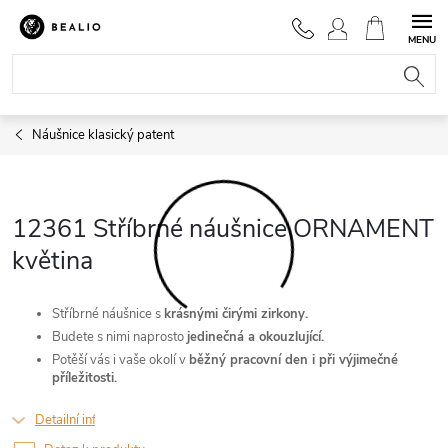
Přejít
na
NÁKUPNÍ
obsah
KOŠÍK
Náušnice klasický patent
12361 Stříbrné náušnice ORNAMENT
květina
Stříbrné náušnice s
krásnými čirými zirkony.
Budete s nimi naprosto
jedinečná a okouzlující.
Potěší vás i vaše okolí v
běžný pracovní den i při výjimečné
příležitosti.
Detailní informace