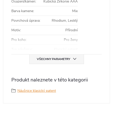
Osazení/kámen
:
Kubická Zirkonie AAA
Barva kamene
:
Mix
Povrchová úprava
:
Rhodium, Lesklý
Motiv
:
Přírodní
Pro koho
:
Pro ženy
Typ náušnice
:
Klasický patent
VŠECHNY PARAMETRY
Produkt naleznete v této kategorii
Náušnice klasický patent