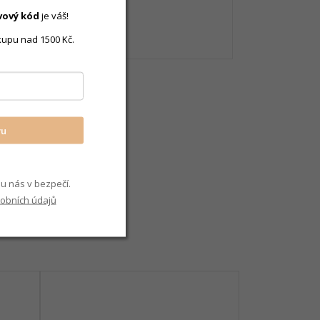
vový
kód
je váš!
ecky / šroubek
kupu nad 1500 Kč.
vu
u nás v bezpečí.
obních údajů