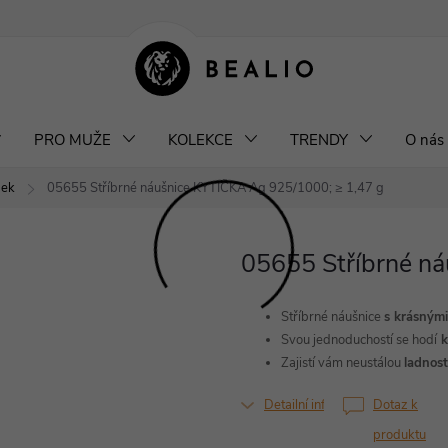
klamace a výměna šperků
Odstoupení od smlouvy
Obchodní podm
PRO MUŽE
KOLEKCE
TRENDY
O nás
bek
05655 Stříbrné náušnice KYTIČKA
Ag 925/1000; ≥ 1,47 g
05655 Stříbrné n
Stříbrné náušnice
s krásnými
Svou jednoduchostí se hodí
k
Zajistí vám neustálou
ladnost
Detailní informace
Dotaz k
produktu