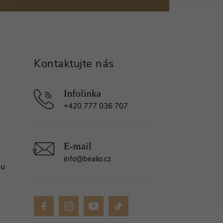
+420 777 036 707
info
@
bealio.cz
mu