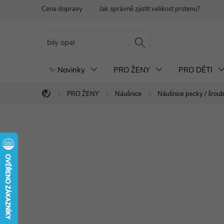
Přejít
Cena dopravy
Jak správně zjistit velikost prstenu?
Re
na
obsah
✨ Novinky
PRO ŽENY
PRO DĚTI
PRO ŽENY
Náušnice
Náušnice pecky / šrou
Domů