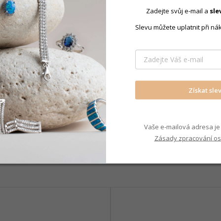
Zadejte svůj e-mail a
sle
Náušnice p
Slevu můžete uplatnit při ná
Získat sle
Vaše e-mailová adresa je 
Zásady zpracování os
Mohlo by Vás zajímat