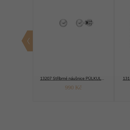
13661 Stříbrné náušnice ZÁŘIVÉ bílé
13207 Stříbrné náušnice PŮLKULATÉ minimalistické
131
Kč
990 Kč