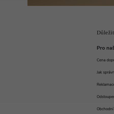
a
t
í
Pro na
Cena dop
Jak správn
Reklamac
Odstoupen
Obchodní