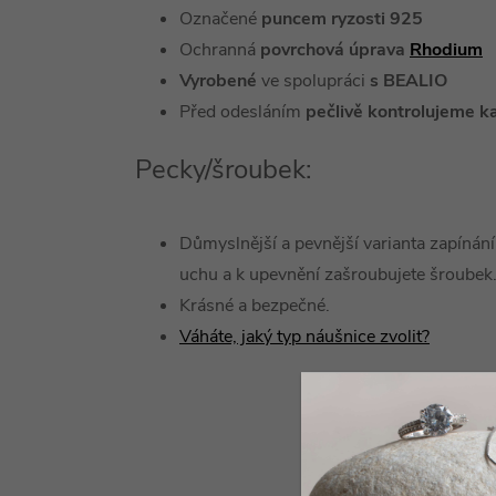
Označené
puncem ryzosti 925
Ochranná
povrchová úprava
Rhodium
Vyrobené
ve spolupráci
s BEALIO
Před odesláním
pečlivě kontrolujeme k
Pecky/šroubek:
Důmyslnější a pevnější varianta zapínání,
uchu a k upevnění zašroubujete šroubek
Krásné a bezpečné.
Váháte, jaký typ náušnice zvolit?