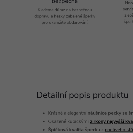
bezpečně
Nez
servi
Klademe důraz na bezpečnou
zlep
dopravu a hezky zabalené šperky
šperk
pro okamžité obdarování.
Detailní popis produktu
Krásné a elegantní
náušnice pecky se 
Osazené kubickými
zirkony nejvyšší kv
Špičková kvalita šperku
z
poctivého st