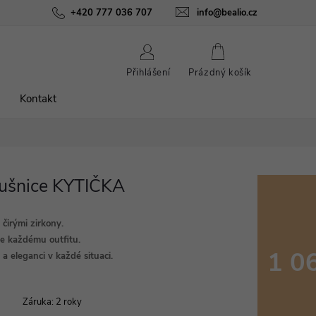
ínky
Podmínky ochrany osobních údajů
+420 777 036 707
info@bealio.cz
O nás
Péče o šperky
NÁKUPNÍ
Přihlášení
Prázdný košík
KOŠÍK
Kontakt
áušnice KYTIČKA
 čirými zirkony.
e každému outfitu.
1 0
 a eleganci v každé situaci.
Měrná
cena:
Záruka
:
2 roky