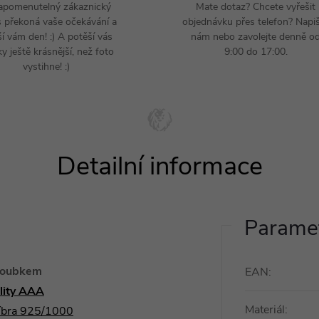
apomenutelný zákaznický
Mate dotaz? Chcete vyřešit
s překoná vaše očekávání a
objednávku přes telefon? Napi
ší vám den! :) A potěší vás
nám nebo zavolejte denně o
y ještě krásnější, než foto
9:00 do 17:00.
vystihne! :)
Paramet
šroubkem
EAN
:
ality AAA
Materiál
:
říbra 925/1000