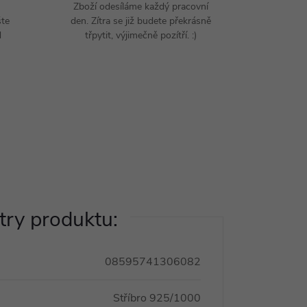
Zboží odesíláme každý pracovní
šte
den. Zítra se již budete překrásně
d
třpytit, výjimečně pozítří. :)
ry produktu:
08595741306082
Stříbro 925/1000