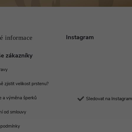
Instagram
še zákazníky
ravy
ě zjistit velikost prstenu?
e a výměna šperků
Sledovat na Instagra
í od smlouvy
 podmínky